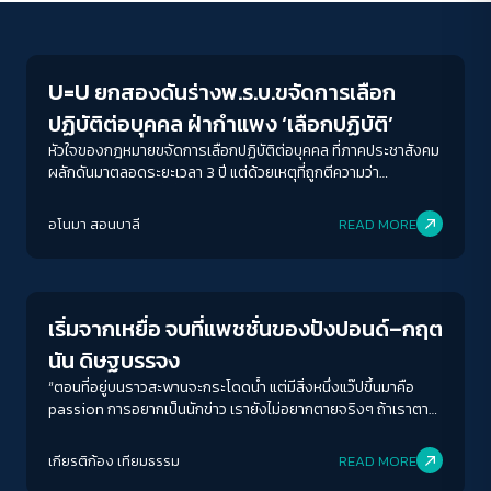
Gender & Sexuality
U=U ยกสองดันร่างพ.ร.บ.ขจัดการเลือก
ปฏิบัติต่อบุคคล ฝ่ากำแพง ‘เลือกปฏิบัติ’
หัวใจของกฎหมายขจัดการเลือกปฏิบัติต่อบุคคล ที่ภาคประชาสังคม
ผลักดันมาตลอดระยะเวลา 3 ปี แต่ด้วยเหตุที่ถูกตีความว่า
เป็น(ร่าง)กฏหมายที่เกี่ยวข้องกับการเงิน ต้องได้รับการลงนามจาก
ACCESS
IBILITY
นายกรัฐมนตรีก่อนเข้าสู่สภา ผลลัพธ์จากการพิจารณาคือไม่ได้ลาย
อโนมา สอนบาลี
READ MORE
เซ็นรับรองจากนายกฯ ทั้งๆ ที่ผู้ถูกละเมิดสิทธิจำนวนมากต่างรอ
Human & Society
ความหวังจากการคุ้มครองของกฎหมายนี้ โดยเฉพาะกลุ่มผู้ติดเชื้อ
ขนาดตัวอักษร
HIV ที่ได้รับผลกระทบโดยตรงจากการการเลือกปฏิบัติในมิติต่างๆ
A-
A
A+
A++
เช่น บังคับตรวจเลือดอันเป็นผลให้เกิดการปฏิเสธการรับเข้าทำงาน
เริ่มจากเหยื่อ จบที่แพชชั่นของปังปอนด์–กฤต
ระยะห่างข้อความ
นัน ดิษฐบรรจง
ปกติ
มาก
มากที่สุด
“ตอนที่อยู่บนราวสะพานจะกระโดดน้ำ แต่มีสิ่งหนึ่งแว๊ปขึ้นมาคือ
passion การอยากเป็นนักข่าว เรายังไม่อยากตายจริงๆ ถ้าเราตาย
ไป... เราคงทำความฝันไม่สำเร็จ อดีตเก็บไว้เป็นบทเรียน แต่ปัจจุบัน
ปรับสีสำหรับตาบอดสี
เราขีดเขียนเองได้ ก็เลยมีเราถึงทุกวันนี้”
เกียรติก้อง เทียมธรรม
READ MORE
ปิด
Protan
Deutan
Tritan