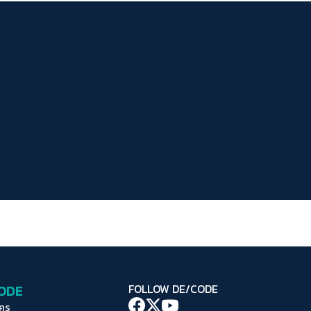
ระยะห่างข้อความ
ปกติ
มาก
มากที่สุด
ปรับสีสำหรับตาบอดสี
ปิด
Protan
Deutan
Tritan
คอนทราสต์สูง
โหมดขาวดำ
ฟอนต์อ่านง่าย
เน้นลิงก์
เน้นกรอบ Focus
CODE
FOLLOW DE/CODE
ซ่อนรูปภาพ
ใคร