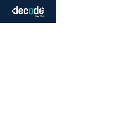
Futurism
Journalism
Crack 
Education
Peace
Sustainability
Workers/Economy
Human Rights