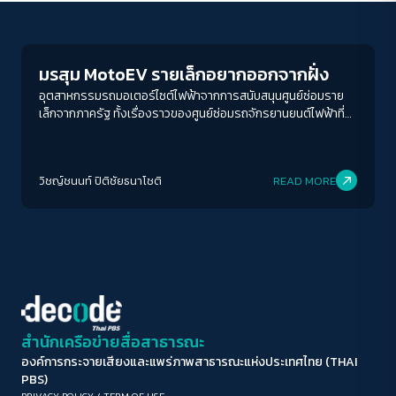
Economy
ขนาดตัวอักษร
A-
A
A+
A++
มรสุม MotoEV รายเล็กอยากออกจากฝั่ง
ระยะห่างข้อความ
อุตสาหกรรมรถมอเตอร์ไซต์ไฟฟ้าจากการสนับสนุนศูนย์ซ่อมราย
เล็กจากภาครัฐ ทั้งเรื่องราวของศูนย์ซ่อมรถจักรยานยนต์ไฟฟ้าที่
ปกติ
มาก
มากที่สุด
เริ่มต้นจากความชอบและความตั้งใจในการศึกษา ข้อกฎหมายที่เอื้อให้
ร้านที่ถูกต้องอยู่ได้ยาก การดัดแปลงรถจักรยานยนต์จากน้ำมันเป็น
ปรับสีสำหรับตาบอดสี
ไฟฟ้าที่ยังเป็นเรื่องยากสำหรับการจดทะเบียนกับกรมทางขนส่ง แต่
วิชญ์ช​นนท์​ ปิติ​ชัย​ธ​นา​โชติ​
READ MORE
สิ่งนี้ก็สร้างประโยชน์ในเชิงการรักษ์โลก และสถานีชาร์จที่คนเริ่มทำ
ปิด
Protan
Deutan
Tritan
อาจไม่จำเป็นต้องเป็นภาคเอกชน แต่สามารถเริ่มได้จากภาครัฐก่อน
คอนทราสต์สูง
โหมดขาวดำ
ฟอนต์อ่านง่าย
สำนักเครือข่ายสื่อสาธารณะ
องค์การกระจายเสียงและแพร่ภาพสาธารณะแห่งประเทศไทย (THAI
เน้นลิงก์
PBS)