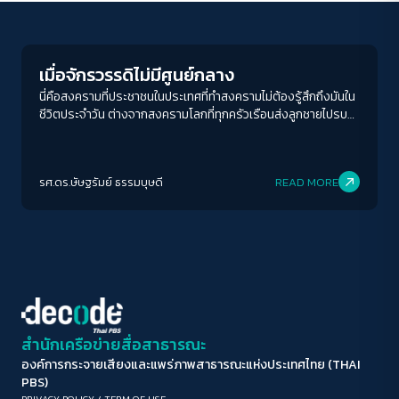
Columnist
ขนาดตัวอักษร
A-
A
A+
A++
เมื่อจักรวรรดิไม่มีศูนย์กลาง
ระยะห่างข้อความ
นี่คือสงครามที่ประชาชนในประเทศที่ทำสงครามไม่ต้องรู้สึกถึงมันใน
ชีวิตประจำวัน ต่างจากสงครามโลกที่ทุกครัวเรือนส่งลูกชายไปรบ
ปกติ
มาก
มากที่สุด
และรับรู้ต้นทุนของสงครามอย่างตรงไปตรงมา และเมื่อสังคมไม่รู้
สึกถึงต้นทุน กลไกประชาธิปไตยในการยับยั้งสงครามก็อ่อนแอลง
ปรับสีสำหรับตาบอดสี
ตามไปด้วย
รศ.ดร.ษัษฐรัมย์ ธรรมบุษดี
READ MORE
ปิด
Protan
Deutan
Tritan
คอนทราสต์สูง
โหมดขาวดำ
ฟอนต์อ่านง่าย
สำนักเครือข่ายสื่อสาธารณะ
องค์การกระจายเสียงและแพร่ภาพสาธารณะแห่งประเทศไทย (THAI
เน้นลิงก์
PBS)