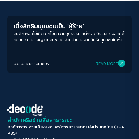
Peaceful
ขนาดตัวอักษร
A-
A
A+
A++
เมื่อสิทธิมนุษยชนเป็น ‘ผู้ร้าย’
ระยะห่างข้อความ
สันติภาพจะไม่เกิดหากไม่มีความยุติธรรม คดีกราดยิง สส. กมลศักดิ์
ยังมีคำถามสำคัญว่าทัศนะของเจ้าหน้าที่ต่องานสิทธิมนุษยชนในพื้นที่
ปกติ
มาก
มากที่สุด
ความขัดแย้งนี้ติดลบไปขนาดไหนและมีการปลูกฝังกันไปไกลเพียงใด
ปรับสีสำหรับตาบอดสี
นวลน้อย ธรรมเสถียร
READ MORE
ปิด
Protan
Deutan
Tritan
คอนทราสต์สูง
โหมดขาวดำ
ฟอนต์อ่านง่าย
สำนักเครือข่ายสื่อสาธารณะ
องค์การกระจายเสียงและแพร่ภาพสาธารณะแห่งประเทศไทย (THAI
เน้นลิงก์
PBS)