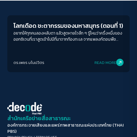
Columnist
ขนาดตัวอักษร
A-
A
A+
A++
โลกเดือด ชะตากรรมของมหาสมุทร (ตอนที่ 1)
ระยะห่างข้อความ
อยากให้ทุกคนลองหลับตา แล้วสูดหายใจลึก ๆ รู้ไหมว่าครึ่งหนึ่งของ
ออกซิเจนที่เราสูดเข้าไปมีที่มาจากท้องทะเล จากแพลงก์ตอนพืช
ปกติ
มาก
มากที่สุด
จำนวนมหาศาลที่สร้างออกซิเจนไม่แพ้ป่าดงดิบ ไม่ว่าคุณจะอยู่ที่ไหน
ใกล้หรือไกลจากทะเลก็ตาม ทะเลเป็นส่วนหนึ่งของชีวิตของทุกคน
ปรับสีสำหรับตาบอดสี
ดร.เพชร มโนปวิตร
READ MORE
ปิด
Protan
Deutan
Tritan
คอนทราสต์สูง
โหมดขาวดำ
ฟอนต์อ่านง่าย
สำนักเครือข่ายสื่อสาธารณะ
องค์การกระจายเสียงและแพร่ภาพสาธารณะแห่งประเทศไทย (THAI
เน้นลิงก์
PBS)