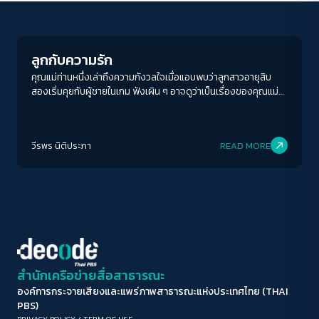
Welfare state
ขนาดตัวอักษร
A-
A
A+
A++
ลูกกับความรัก
ระยะห่างข้อความ
คุณแม่ท่านหนึ่งเล่าถึงความกังวลใจเมื่อแอบพบว่าลูกสาวอายุสิบ
สองเริ่มคุยกับผู้ชายในเกม ฟังเผิน ๆ อาจดูว่าเป็นเรื่องของคุณแม่
ปกติ
มาก
มากที่สุด
หัวโบราณที่จะตกอกตกใจที่ลูกเริ่มโต และอาจริมีความรักหรือความ
สัมพันธ์
ปรับสีสำหรับตาบอดสี
วีรพร นิติประภา
READ MORE
ปิด
Protan
Deutan
Tritan
คอนทราสต์สูง
โหมดขาวดำ
ฟอนต์อ่านง่าย
สำนักเครือข่ายสื่อสาธารณะ
องค์การกระจายเสียงและแพร่ภาพสาธารณะแห่งประเทศไทย (THAI
เน้นลิงก์
PBS)