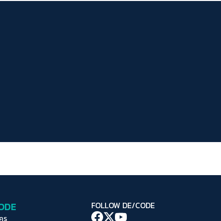
ระยะห่างข้อความ
ปกติ
มาก
มากที่สุด
ปรับสีสำหรับตาบอดสี
ปิด
Protan
Deutan
Tritan
คอนทราสต์สูง
โหมดขาวดำ
ฟอนต์อ่านง่าย
เน้นลิงก์
เน้นกรอบ Focus
CODE
FOLLOW DE/CODE
ซ่อนรูปภาพ
ใคร