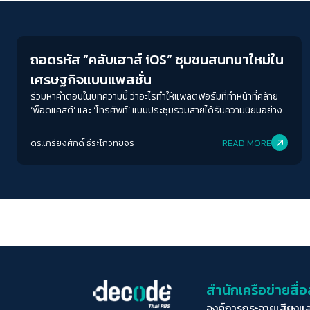
Columnist
ถอดรหัส “คลับเฮาส์ iOS” ชุมชนสนทนาใหม่ใน
เศรษฐกิจแบบแพสชั่น
ร่วมหาคำตอบในบทความนี้ ว่าอะไรทำให้แพลตฟอร์มที่ทำหน้าที่คล้าย
‘พ็อดแคสต์’ และ ‘โทรศัพท์’ แบบประชุมรวมสายได้รับความนิยมอย่าง
มากในเวลาสั้นๆ ปรากฏการณ์แห่สมัครคลับเฮาส์บอกอะไรกับเรา การ
ตลาดของแพลตฟอร์มน้องใหม่นี้กำลังสะท้อนให้เห็นอะไรบ้าง ทำไม
ดร.เกรียงศักดิ์ ธีระโกวิทขจร
READ MORE
ผู้คนไม่น้อยจึงยอมเสียเงินหลักร้อยไปจนถึงพันเพื่อซื้อคำเชิญเข้าร่วม
(invitation) ที่มีคนแอบเอามาขายต่อทางอินเทอร์เน็ต หรือรอคอย
อย่างใจจดจ่อให้ถึงคิวที่เหล่า ‘ประชากรแอนดรอยด์’ จะได้เข้าไปฟัง
บ้าง
สำนักเครือข่ายสื
องค์การกระจายเสียงแ