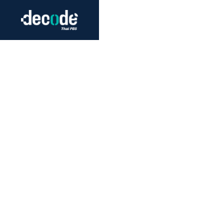
Futurism
Journalism
Crack 
Education
Peace
Sustainability
Workers/Economy
Human Rights