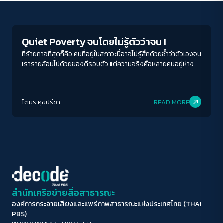
Economy
ขนาดตัวอักษร
A-
A
A+
A++
Quiet Poverty จนโดยไม่รู้ตัวว่าจน !
ระยะห่างข้อความ
ที่ร้ายกาจที่สุดก็คือ คนที่อยู่ในสภาวะนี้อาจไม่รู้สึกด้วยซ้ำว่าตัวเองจน
เรารายล้อมไปด้วยของดีรอบตัว แต่ความจริงคือหลายคนอยู่ห่าง
ปกติ
มาก
มากที่สุด
จากหายนะทางการเงินแค่เดือนหรือสองเดือนเท่านั้น ถ้าเกิดเจ็บป่วย
ว่างงาน ถ้าเกิดสิ่งไม่คาดคิด ระบบทั้งหมดในชีวิตอาจล่มสลายได้
ปรับสีสำหรับตาบอดสี
ง่าย ๆ
โตมร ศุขปรีชา
READ MORE
ปิด
Protan
Deutan
Tritan
คอนทราสต์สูง
โหมดขาวดำ
ฟอนต์อ่านง่าย
สำนักเครือข่ายสื่อสาธารณะ
องค์การกระจายเสียงและแพร่ภาพสาธารณะแห่งประเทศไทย (THAI
เน้นลิงก์
PBS)