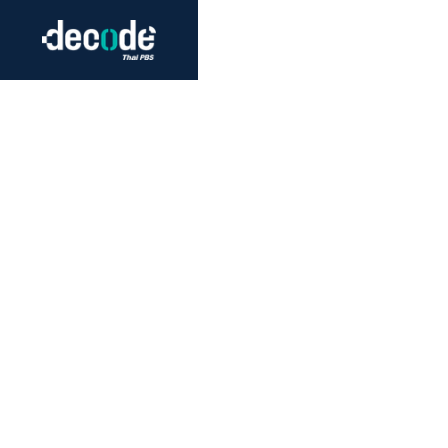
Futurism
Journalism
Crack 
Education
Peace
Sustainability
Workers/Economy
Human Rights