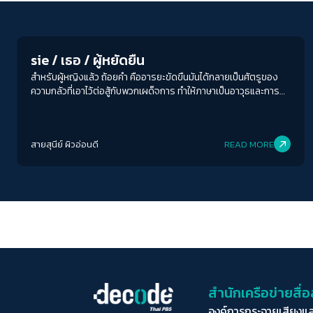
Play Read
sie / เธอ / ผู้หยัดยืน
สำหรับผู้หญิงแล้ว ถ้อยคำ คืออารยะขัดขืนมันได้กลายเป็นศัตรูของ
ความกลัวที่เอาไว้ต่อสู้กับพวกเผด็จการ ทำให้ภาษาเป็นอาวุธและการ
ประกาศสงครามทั่วทั้งหุบ หยัดยืน หรือ ‘Resto Qui’ นวนิยายลำดับ 4
ของ Marco Balzano นักเขียนชาวอิตาลี สนใจในรสแห่งถ้อยคำ
เพราะเหมือนเป็นจุดเริ่มของประวัติศาสตร์ มันเป็นหน้าหนึ่งใน
สายสุนีย์ ผิวอ่อนดี
READ MORE
ประวัติศาสตร์อิตาลีที่ไม่เพียงขมขื่นแต่เปิดประเด็นให้ผู้อ่านฉุกคิดและ
ตั้งคำถาม อย่างน้อยก็เรื่องคนงาน 26 คนที่ตายระหว่างการทำงาน
สำนักเครือข่ายสื
องค์การกระจายเสียงแ