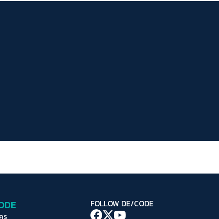
ระยะห่างข้อความ
ปกติ
มาก
มากที่สุด
ปรับสีสำหรับตาบอดสี
ปิด
Protan
Deutan
Tritan
คอนทราสต์สูง
โหมดขาวดำ
ฟอนต์อ่านง่าย
เน้นลิงก์
เน้นกรอบ Focus
CODE
FOLLOW DE/CODE
ซ่อนรูปภาพ
ใคร