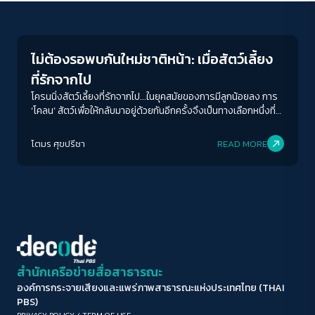
Columnist
ขนาดตัวอักษร
A-
A
A+
A++
ไม่ต้องรอพบกันใหม่ชาติหน้า: เมื่อสัตว์เลี้ยง
ระยะห่างข้อความ
ที่รักจากไป
ปกติ
มาก
มากที่สุด
โครนนิ่งสัตว์เลี้ยงที่รักจากไป...ในยุคสมัยของการมีลูกน้อยลง การ
‘โคลน’ สัตว์เพื่อให้กลับมาอยู่ด้วยกันอีกครั้งจึงเป็นทางเลือกหนึ่งที่
ท้าทายผู้อ่านให้ขบคิดและตั้งคำถามกับเรื่องนี้อย่างเปิดกว้าง
ปรับสีสำหรับตาบอดสี
โตมร ศุขปรีชา
READ MORE
ปิด
Protan
Deutan
Tritan
คอนทราสต์สูง
โหมดขาวดำ
ฟอนต์อ่านง่าย
สำนักเครือข่ายสื่อสาธารณะ
องค์การกระจายเสียงและแพร่ภาพสาธารณะแห่งประเทศไทย (THAI
เน้นลิงก์
PBS)