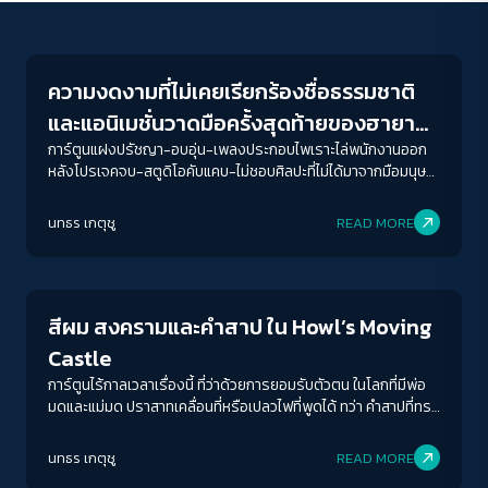
Human & Society
ความงดงามที่ไม่เคยเรียกร้องชื่อธรรมชาติ
และแอนิเมชั่นวาดมือครั้งสุดท้ายของฮายา
โอะ มิยาซากิ
การ์ตูนแฝงปรัชญา-อบอุ่น-เพลงประกอบไพเราะไล่พนักงานออก
หลังโปรเจคจบ-สตูดิโอคับแคบ-ไม่ชอบศิลปะที่ไม่ได้มาจากมือมนุษย์
ทั้งหมดนี้คือความจริงของสตูดิโอจิบลิ ที่การเดินทางตลอด 39 ปีที่
ACCESS
IBILITY
ผ่านมาต้องพิสูจน์ฝีมือและหาเงินมาจุนเจือบริษัทอยู่เสมอ
นทธร เกตุชู
READ MORE
Human & Society
ขนาดตัวอักษร
A-
A
A+
A++
สีผม สงครามและคำสาป ใน Howl’s Moving
ระยะห่างข้อความ
Castle
ปกติ
มาก
มากที่สุด
การ์ตูนไร้กาลเวลาเรื่องนี้ ที่ว่าด้วยการยอมรับตัวตน ในโลกที่มีพ่อ
มดและแม่มด ปราสาทเคลื่อนที่หรือเปลวไฟที่พูดได้ ทว่า คำสาปที่ทร
งอาณุภาพและร้ายแรงที่สุด ยังไม่พ้นพลังของจิตใจมนุษย์
ปรับสีสำหรับตาบอดสี
นทธร เกตุชู
READ MORE
ปิด
Protan
Deutan
Tritan