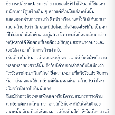
ซึ่งการเปลี่ยนแปลงทางร่างกายของโซฟี ไม่ได้บอกไว้ชัดเจน
เหมือนการ์ตูนเรื่องอื่น ๆ หากแต่เงื่อนไขแต่ละครั้งนั้น
แสดงออกผ่านการกระทำ สีหน้า หรือบางครั้งก็ไม่ได้บอกเรา
เลย คล้ายกับว่า ลักษณะนิสัยโดยแท้จริงของโซฟีนั้น เป็นคน
ที่ไม่ค่อยมั่นใจในตัวเองอยู่เสมอ ในบางครั้งที่เธอกลับมาเป็น
หญิงสาวได้ คือตอนที่เธอต้องเผชิญอุปสรรคบางอย่างและ
เธอใช้ความกล้าในการก้าวผ่านไป
เช่นเดียวกันกับฮาวล์ พ่อมดหนุ่มพราวเสน่ห์ กิตติศัพท์ความ
หล่อเหลาของฮาวล์นั้น ถึงกับมีคำบอกเล่าต่อกันในเมืองว่า
“ระวังฮาวล์จะมากินหัวใจ” ซึ่งความหมายที่แท้จริงแล้ว คือการ
ที่ฮาวล์หล่อและใช้เวทย์มนต์ให้คนหลงใหล คล้ายกับว่าโดน
ขโมยหัวใจเอาไปกินนั่นเอง
ถึงแม้ว่าฮาวล์จะหล่อเพียงใด หรือมีความสามารถทางด้าน
เวทย์มนต์ขนาดไหน ทว่า ฮาวล์ก็ไม่ใช่คนที่มั่นใจในตัวเอง
ขนาดนั้น สีผมที่แท้จริงของฮาวล์นั้นเป็นสีดำ ซึ่งในเรื่อง ฮาวล์