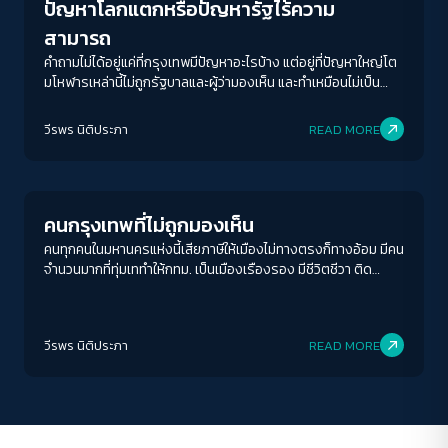
ปัญหาโลกแตกหรือปัญหารัฐไร้ความ
สามารถ
คำถามไม่ได้อยู่แค่ที่กรุงเทพมีปัญหาอะไรบ้าง แต่อยู่ที่ปัญหาใหญ่โต
มโหฬารเหล่านี้ไม่ถูกรัฐบาลและผู้ว่ามองเห็น และทำเหมือนไม่เป็น
ปัญหาต่างหาก
ACCESS
IBILITY
วีรพร นิติประภา
READ MORE
Columnist
ขนาดตัวอักษร
A-
A
A+
A++
คนกรุงเทพที่ไม่ถูกมองเห็น
ระยะห่างข้อความ
คนทุกคนในมหานครแห่งนี้เสียภาษีให้เมืองไม่ทางตรงก็ทางอ้อม มีคน
จำนวนมากที่ทุ่มเททำให้กทม. เป็นเมืองเรืองรอง มีชีวิตชีวา ติด
ปกติ
มาก
มากที่สุด
อันดับเมืองน่าอยู่ เป็นเมืองสุดสวย แต่กลับกลายเป็นผู้รองรับ
สารพัดปัญหาของเมืองเอาไว้เต็ม ๆ โดยไม่เคยถูกมองเห็น
ปรับสีสำหรับตาบอดสี
วีรพร นิติประภา
READ MORE
ปิด
Protan
Deutan
Tritan
คอนทราสต์สูง