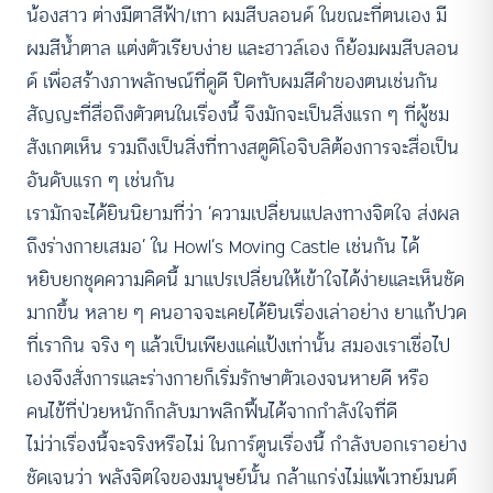
น้องสาว ต่างมีตาสีฟ้า/เทา ผมสีบลอนด์ ในขณะที่ตนเอง มี
ผมสีน้ำตาล แต่งตัวเรียบง่าย และฮาวล์เอง ก็ย้อมผมสีบลอน
ด์ เพื่อสร้างภาพลักษณ์ที่ดูดี ปิดทับผมสีดำของตนเช่นกัน
สัญญะที่สื่อถึงตัวตนในเรื่องนี้ จึงมักจะเป็นสิ่งแรก ๆ ที่ผู้ชม
สังเกตเห็น รวมถึงเป็นสิ่งที่ทางสตูดิโอจิบลิต้องการจะสื่อเป็น
อันดับแรก ๆ เช่นกัน
เรามักจะได้ยินนิยามที่ว่า ‘ความเปลี่ยนแปลงทางจิตใจ ส่งผล
ถึงร่างกายเสมอ’ ใน Howl’s Moving Castle เช่นกัน ได้
หยิบยกชุดความคิดนี้ มาแปรเปลี่ยนให้เข้าใจได้ง่ายและเห็นชัด
มากขึ้น หลาย ๆ คนอาจจะเคยได้ยินเรื่องเล่าอย่าง ยาแก้ปวด
ที่เรากิน จริง ๆ แล้วเป็นเพียงแค่แป้งเท่านั้น สมองเราเชื่อไป
เองจึงสั่งการและร่างกายก็เริ่มรักษาตัวเองจนหายดี หรือ
คนไข้ที่ป่วยหนักก็กลับมาพลิกฟื้นได้จากกำลังใจที่ดี
ไม่ว่าเรื่องนี้จะจริงหรือไม่ ในการ์ตูนเรื่องนี้ กำลังบอกเราอย่าง
ชัดเจนว่า พลังจิตใจของมนุษย์นั้น กล้าแกร่งไม่แพ้เวทย์มนต์