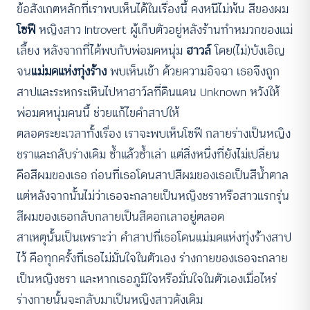
ข้อสังเกตหลักที่เราพบเห็นได้ในเรื่องนี้ คงหนีไม่พ้น สีของผม
โซฟี
หญิงสาว Introvert ผู้เก็บตัวอยู่หลังร้านทำหมวกของแม่
เลี้ยง หลังจากที่ได้พบกับพ่อมดหนุ่ม
ฮาวล์
โดย(ไม่)บังเอิญ
จน
แม่มดแห่งทุ่งร้าง
พบเห็นเข้า ด้วยความอิจฉา เธอจึงถูก
สาปและระหกระเหินไปหาฮาว์ลที่ดินแดน Unknown หวังให้
พ่อมดหนุ่มคนนี้ ช่วยแก้ไขคำสาปให้
ตลอดระยะเวลาทั้งเรื่อง เราจะพบเห็นโซฟี กลายร่างเป็นหญิง
ชราและกลับร่างเดิม ซ้ำแล้วซ้ำเล่า แต่สิ่งหนึ่งที่ยังไม่เปลี่ยน
คือสีผมของเธอ ก่อนที่เธอโดนสาปสีผมของเธอเป็นสีน้ำตาล
แต่หลังจากนั้นไม่ว่าเธอจะกลายเป็นหญิงชราหรือสาวแรกรุ่น
สีผมของเธอกลับกลายเป็นสีดอกเลาอยู่ตลอด
สาเหตุนั้นเป็นเพราะว่า คำสาปที่เธอโดนแม่มดแห่งทุ่งร้างสาป
ไว้ คือทุกครั้งที่เธอไม่มั่นใจในตัวเอง ร่างกายของเธอจะกลาย
เป็นหญิงชรา และหากเธอภูมิใจหรือมั่นใจในตัวเองเมื่อไหร่
ร่างกายนั้นจะกลับมาเป็นหญิงสาวดังเดิม