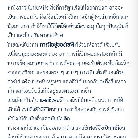
หญิงสาว ในนัยหนึ่ง สิ่งที่การ์ตูนเรื่องนี้อยากบอก อาจจะ
เป็นการยอมรับ คือเงื่อนไขหนึ่งในการเป็นผู้ใหญ่มากขึ้น และ
นั่นสามารถทำให้เราใช้ชีวิตได้อย่างมีความสุขในทุกปัจจุบันที่
เป็น และป้องกันคำสาปด้วย
ในขณะเดียวกัน
การมีอยู่ของโซฟี
ก็ช่วยให้ฮาวล์ เริ่มปรับ
เปลี่ยนมุมมองของตัวเอง จากการที่เป็นพ่อมดสองหน้า มี
หลายชื่อ หลายภาพจำ ฮาวล์ค่อย ๆ ยอมรับตัวเองไปทีละนิด
จากการที่ชอบแต่ของสวย ๆ งาม ๆ การเติมเต็มตัวเองด้วย
การใส่เครื่องประดับหรูหรา แต่งตัวโก้ เขากลับละทิ้งสิ่งเหล่า
นั้น และโอบรับสิ่งที่มีอยู่ของตัวเองมากขึ้น
เช่นเดียวกันกับ
แคลซิเฟอร์
กองไฟที่ขับเคลื่อนปราสาทให้
เดินได้ รวมถึงยังมีชีวิตจากการทำข้อตกลงกับฮาวล์ ที่มอบ
หัวใจให้กับมันตั้งแต่สมัยยังเด็ก
หลังจากที่เขาเอามันออกจากร่าง แคลซิเฟอร์จึงเป็นเหมือน
ด้านที่เป็นเด็กของฮาวล์ ความเอาแต่ใจ ความรุ่มร้อน ซุกซน