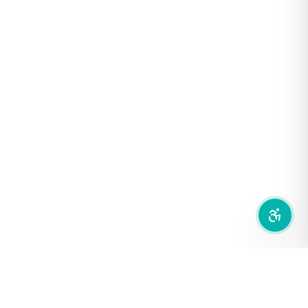
โหมดขาวดำ
ฟอนต์อ่านง่าย
เน้นลิงก์
เน้นกรอบ Focus
ซ่อนรูปภาพ
ลดการเคลื่อนไหว