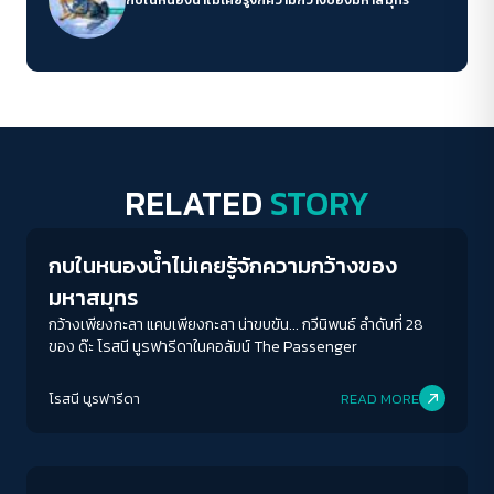
RELATED
STORY
Columnist
กบในหนองน้ำไม่เคยรู้จักความกว้างของ
มหาสมุทร
กว้างเพียงกะลา แคบเพียงกะลา น่าขบขัน... กวีนิพนธ์ ลำดับที่ 28
ของ ด๊ะ โรสนี นูรฟารีดาในคอลัมน์ The Passenger
โรสนี นูรฟารีดา
READ MORE
Columnist