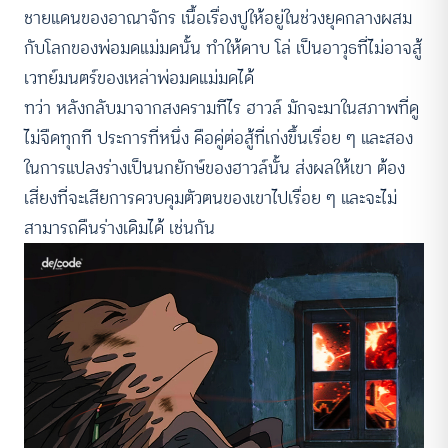
ชายแดนของอาณาจักร เนื้อเรื่องปูให้อยู่ในช่วงยุคกลางผสม
กับโลกของพ่อมดแม่มดนั้น ทำให้ดาบ โล่ เป็นอาวุธที่ไม่อาจสู้
เวทย์มนตร์ของเหล่าพ่อมดแม่มดได้
ทว่า หลังกลับมาจากสงครามทีไร ฮาวล์ มักจะมาในสภาพที่ดู
ไม่จืดทุกที ประการที่หนึ่ง คือคู่ต่อสู้ที่เก่งขึ้นเรื่อย ๆ และสอง
ในการแปลงร่างเป็นนกยักษ์ของฮาวล์นั้น ส่งผลให้เขา ต้อง
เสี่ยงที่จะเสียการควบคุมตัวตนของเขาไปเรื่อย ๆ และจะไม่
สามารถคืนร่างเดิมได้ เช่นกัน