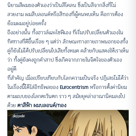
นิยามสีผมของตัวเองว่าเป็นสีโคลน ซึ่งเป็นสีจากสิ่งที่ไม่
สวยงาม ผมสีบลอนด์หรือสีทองที่ผู้คนพบเห็น คือการต้อง
ย้อมผมอยู่บ่อยครั้ง
ถึงอย่างนั้น ทั้งฮาวล์และโซฟีเอง ที่เริ่มปรับเปลี่ยนตัวเองใน
ทิศทางที่ดีขึ้นเรื่อย ๆ แต่ว่า ลักษณะทางกายภาพนอกของทั้ง
คู่ก็ยังไม่ได้ปรับเปลี่ยนไปเสียทั้งหมด คล้ายกับแสดงให้เราเห็น
ว่า ทั้งคู่ยังคงถูกคำสาป ซึ่งเกิดจากภายในจิตใจของตัวเอง
อยู่ดี
ที่สำคัญ เมื่อเปรียบเทียบกับโลกความเป็นจริง ปฏิเสธไม่ได้ว่า
ในเรื่องนี้ได้ใส่อิทธิพลของ
Eurocentrism
หรือการตั้งค่านิยม
ตามแบบของโลกตะวันตก ราว ๆ สมัยยุคล่าอาณานิคมลงไป
ด้วย
ตาสีฟ้า ผมบลอนด์/ทอง