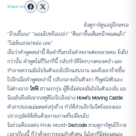
Share on
ยังดูการ์ตูนอยู่อีกเหรอ
“อ้วนขึ้นนะ” “ผอมไปหรือเปล่า” “ตีนกาขึ้นเต็มหน้าหมดแล้ว”
“ไม่เห็นสวย/หล่อ เลย”
เชื่อว่าคำพูดเหล่านี้ คือคำที่แทงใจดำหลายต่อหลายคน ยิ่งไป
กว่านั้น คำพูดไม่กี่วินาทีนี้ กลับทำให้ใครบางคนจดจำ และ
ทำลายความมั่นใจในตัวเองไปอีกแสนนาน และยิ่งเลวร้ายขึ้น
ไปอีกเมื่อคำพูดเหล่านี้ กลับกลายเป็นตัวเรา ที่พูดใส่ตัวเอง
ไม่ต่างจาก
โซฟี
สาวแรกรุ่น ผู้ซึ่งไม่ค่อยมั่นใจในตัวเองใน แอ
นิเมชั่นชื่อดังจากสตูดิโอจิบลิอย่าง
Howl’s Moving Castle
คำสาปของแม่มดแห่งทุ่งร้าง ทำให้ส่วนลึกในจิตใจของเธอ
ปรากฎชัดให้เห็นด้วยกายภาพที่เปลี่ยนไป
ในช่วงเดือนแห่ง Pride Month
De/code
ชวนดูการ์ตูนไร้กาล
เวลาเรื่องนี้ ที่ว่าด้วยการยอมรับตัวตน ในโลกที่มีพ่อมดและ