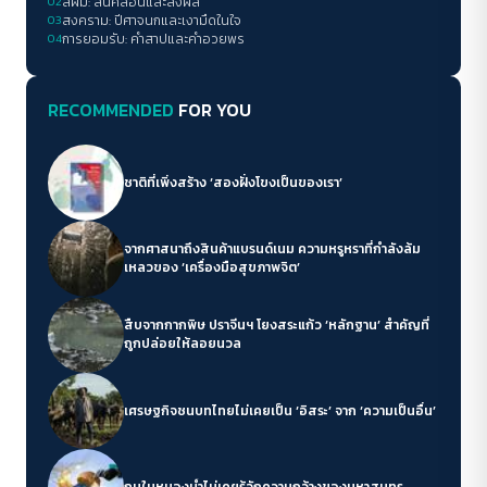
02
สีผม: สั่นคลอนและส่งผล
03
สงคราม: ปีศาจนกและเงามืดในใจ
04
การยอมรับ: คำสาปและคำอวยพร
RECOMMENDED
FOR YOU
ชาติที่เพิ่งสร้าง ‘สองฝั่งโขงเป็นของเรา’
จากศาสนาถึงสินค้าแบรนด์เนม ความหรูหราที่กำลังล้ม
เหลวของ ‘เครื่องมือสุขภาพจิต’
สืบจากกากพิษ ปราจีนฯ โยงสระแก้ว ‘หลักฐาน’ สำคัญที่
ถูกปล่อยให้ลอยนวล
เศรษฐกิจชนบทไทยไม่เคยเป็น ‘อิสระ’ จาก ‘ความเป็นอื่น’
กบในหนองน้ำไม่เคยรู้จักความกว้างของมหาสมุทร