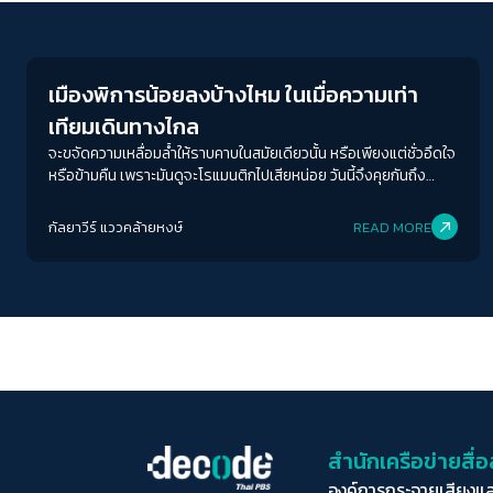
Welfare state
เมืองพิการน้อยลงบ้างไหม ในเมื่อความเท่า
เทียมเดินทางไกล
จะขจัดความเหลื่อมล้ำให้ราบคาบในสมัยเดียวนั้น หรือเพียงแต่ชั่วอึดใจ
หรือข้ามคืน เพราะมันดูจะโรแมนติกไปเสียหน่อย วันนี้จึงคุยกันถึง
“ความจริงตรงหน้า” ว่าอะไร กทม.ทำได้บ้าง เพื่อ Level up คุณภาพ
ชีวิตคนพิการ
กัลยาวีร์ แววคล้ายหงษ์
READ MORE
สำนักเครือข่ายสื
องค์การกระจายเสียงแ