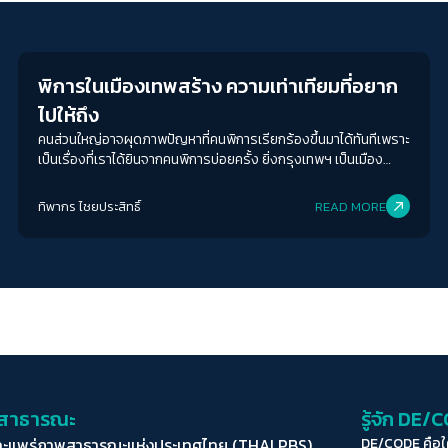
News
พิการในเมืองเทพสร้าง ความเท่าเทียมที่อยาก
ไปให้ถึง
คนส่วนใหญ่อาจผุดภาพปัญหาที่คนพิการเรียกร้องขึ้นมาได้ทันทีเพราะ
เป็นเรื่องที่เราได้ยินจากคนพิการบ่อยครั้ง ยิ่งกรุงเทพฯ เป็นเมือง
เคร่งเครียดเร่งรีบที่คนในเมืองต่างเอาตัวเองให้รอดก่อน “คนเป็นแบบ
ไหนก็สะท้อนการออกแบบเมืองแบบนั้น”
ทิพากร ไชย​ประสิทธิ์​
READ MORE
่อสาธารณะ
รู้จัก DE/
ละแพร่ภาพสาธารณะแห่งประเทศไทย (THAI PBS)
DE/CODE คือ