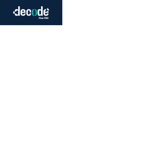
Futurism
Journalism
Crack 
Education
Peace
Sustainability
Workers/Economy
Human Rights