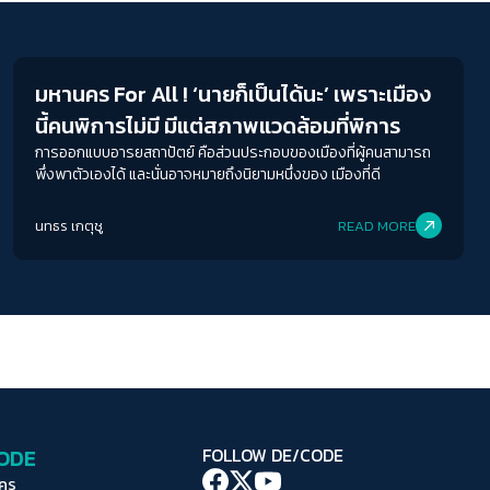
ระยะห่างข้อความ
Interviews
ปกติ
มาก
มากที่สุด
มหานคร For All ! ‘นายก็เป็นได้นะ’ เพราะเมือง
ปรับสีสำหรับตาบอดสี
นี้คนพิการไม่มี มีแต่สภาพแวดล้อมที่พิการ
ปิด
Protan
Deutan
Tritan
การออกแบบอารยสถาปัตย์ คือส่วนประกอบของเมืองที่ผู้คนสามารถ
พึ่งพาตัวเองได้ และนั่นอาจหมายถึงนิยามหนึ่งของ เมืองที่ดี
คอนทราสต์สูง
นทธร เกตุชู
READ MORE
โหมดขาวดำ
ฟอนต์อ่านง่าย
เน้นลิงก์
เน้นกรอบ Focus
CODE
FOLLOW DE/CODE
ซ่อนรูปภาพ
ใคร