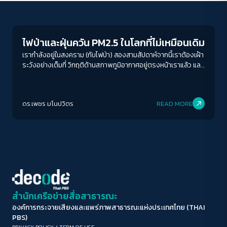
Columnist
ขนาดตัวอักษร
A-
A
A+
A++
ไฟป่าและฝุ่นควัน PM2.5 ในโลกที่ไม่เหมือนเดิม
ระยะห่างข้อความ
เรากำลังอยู่ในสงคราม (กับไฟป่า) สองสามสัปดาห์จากนี้เราต้องเฝ้า
ระวังอย่างเต็มที่ วิกฤติด้านสภาพภูมิอากาศอยู่ตรงหน้าเราแล้ว และ
ปกติ
มาก
มากที่สุด
มันจะส่งผลกระทบไปทั่วเมดิเตอร์เรเนียน ด้วยภัยพิบัติที่รุนแรงยิ่ง
กว่านี้
ปรับสีสำหรับตาบอดสี
ดร.เพชร มโนปวิตร
READ MORE
ปิด
Protan
Deutan
Tritan
คอนทราสต์สูง
โหมดขาวดำ
ฟอนต์อ่านง่าย
สำนักเครือข่ายสื่อสาธารณะ
องค์การกระจายเสียงและแพร่ภาพสาธารณะแห่งประเทศไทย (THAI
เน้นลิงก์
PBS)