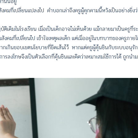
นั้นอยู่
มที่เปลี่ยนแปลงไป คำบอกเล่าถึงครูผู้คุกคามนี้หวังเป็นอย่างยิ่งว
เดิมในโรงเรียน เมื่อเป็นเด็กอาจไม่เห็นด้วย แม้กลายมาเป็นครูที่ระล
งคมที่เปลี่ยนไป เข้าใจเหตุผลเด็ก แต่เมื่ออยู่ในบทบาทของครูภาย
เกินขอบเขตนโยบายที่ขีดเส้นไว้ หากแต่ครูผู้คุ้นชินกับระบบอนุรักษ
ลงโทษจึงเป็นตัวเลือกที่คุ้นชินและคิดว่าเหมาะสมใช้การได้ ถูกนำ