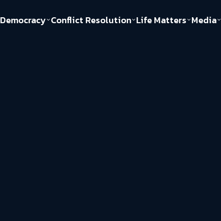
Democracy
Conflict Resolution
Life Matters
Media
Politics
Justice
Gender & Sexuality
Documentary
ful
Environment
Human & Society
Inequality
Play Read
Welfare state
Young Spirit
New World Order