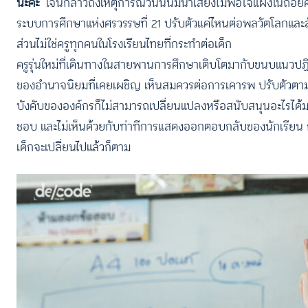
นะคะ
เจนกล่าวถึงเหตุการณ์วันนั้นมีน้ำเสียงไม่พอใจแฝงในถ้อยคำ
ระบบการศึกษาแห่งศรวรรษที่ 21 ปรับตัวแค่ไหนต่อพลวัตโลกและสังค
ส่วนไม่ใช่ครูทุกคนในโรงเรียนไทยที่กระทำต่อเด็ก
ครูรุ่นใหม่ที่เดินทางในสายพานการศึกษาเติบโตมากับขนบแนวปฏิบัติ
ของอำนาจนิยมที่เคยเผชิญ เห็นสมควรต่อการเคารพ ปรับตัวตามสั
บังคับขององค์กรก็ไม่สามารถเปลี่ยนแปลงหรือสนับสนุนอะไรได้มาก
ชอบ และไม่เห็นด้วยกับท่าทีการแสดงออกตอบกลับของนักเรียน การ
เด็กจะเปลี่ยนไปแล้วก็ตาม