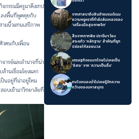
ของเรา’
ำกิจกรรมมีครูมาดึงเทป
พื้นที่พูดคุยกับ
จากศาสนาถึงสินค้าแบรนด์เนม
ความหรูหราที่กำลังล้มเหลวของ
ชูสามนิ้วแทนเสรีภาพ
‘เครื่องมือสุขภาพจิต’
สืบจากกากพิษ ปราจีนฯ โยง
สระแก้ว ‘หลักฐาน’ สำคัญที่ถูก
ัวตนกับเพื่อน
ปล่อยให้ลอยนวล
เศรษฐกิจชนบทไทยไม่เคยเป็น
อาจารย์และอำนาจที่น่า
‘อิสระ’ จาก ‘ความเป็นอื่น’
นับล้านเชื่อมโยงแลก
อยู่ที่น่าอยู่ไหม
กบในหนองน้ำไม่เคยรู้จักความ
กว้างของมหาสมุทร
อบเข้ามาวิทยาลัยที่