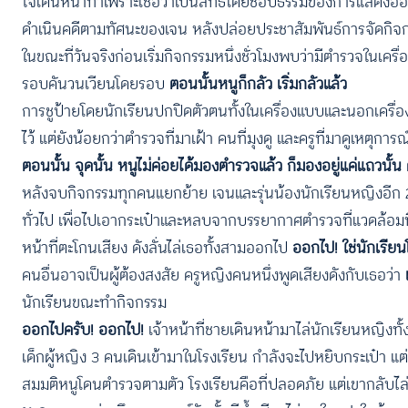
ใจเดินหน้าทำเพราะเชื่อว่าเป็นสิทธิโดยชอบธรรมของการแสดงออก 
ดำเนินคดีตามทัศนะของเจน หลังปล่อยประชาสัมพันธ์การจัดกิจกรร
ในขณะที่วันจริงก่อนเริ่มกิจกรรมหนึ่งชั่วโมงพบว่ามีตำรวจในเคร
รอบคันวนเวียนโดยรอบ
ตอนนั้นหนูก็กลัว เริ่มกลัวแล้ว
การชูป้ายโดยนักเรียนปกปิดตัวตนทั้งในเครื่องแบบและนอกเครื
ไว้ แต่ยังน้อยกว่าตำรวจที่มาเฝ้า คนที่มุงดู และครูที่มาดูเหตุการณ
ตอนนั้น จุดนั้น หนูไม่ค่อยได้มองตำรวจแล้ว ก็มองอยู่แค่แถวนั้น 
หลังจบกิจกรรมทุกคนแยกย้าย เจนและรุ่นน้องนักเรียนหญิงอีก 2 ค
ทั่วไป เพื่อไปเอากระเป๋าและหลบจากบรรยากาศตำรวจที่แวดล้อมที่เข
หน้าที่ตะโกนเสียง ดังลั่นไล่เธอทั้งสามออกไป
ออกไป! ใช่นักเรียน
คนอื่นอาจเป็นผู้ต้องสงสัย ครูหญิงคนหนึ่งพูดเสียงดังกับเธอว่า
นักเรียนขณะทำกิจกรรม
ออกไปครับ! ออกไป!
เจ้าหน้าที่ชายเดินหน้ามาไล่นักเรียนหญิงท
เด็กผู้หญิง 3 คนเดินเข้ามาในโรงเรียน กำลังจะไปหยิบกระเป๋า แต่เ
สมมติหนูโดนตำรวจตามตัว โรงเรียนคือที่ปลอดภัย แต่เขากลับไ