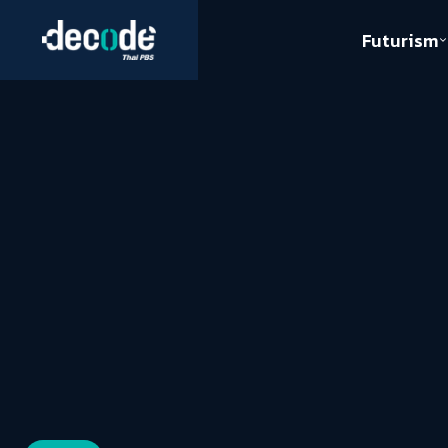
Futurism
Journalism
Crack 
Education
Peace
Sustainability
Workers/Economy
Human Rights