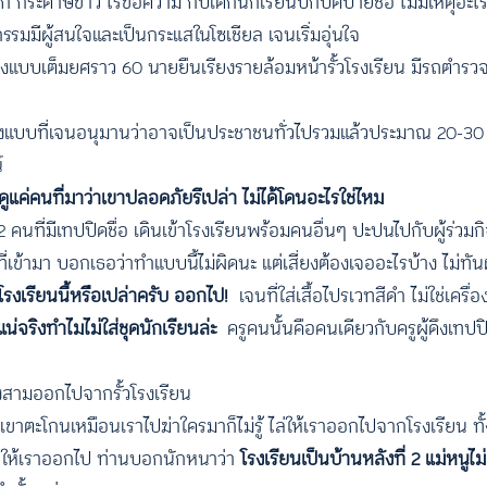
กระดาษขาว ไร้ข้อความ กับเด็กนักเรียนปกปิดป้ายชื่อ ไม่มีเหตุอะไ
มมีผู้สนใจและเป็นกระแสในโซเชียล เจนเริ่มอุ่นใจ
ื่องแบบเต็มยศราว 60 นายยืนเรียงรายล้อมหน้ารั้วโรงเรียน มีรถตำรว
่องแบบที่เจนอนุมานว่าอาจเป็นประชาชนทั่วไปรวมแล้วประมาณ 20-30
์
ดูแค่คนที่มาว่าเขาปลอดภัยรึเปล่า ไม่ได้โดนอะไรใช่ไหม
นที่มีเทปปิดชื่อ เดินเข้าโรงเรียนพร้อมคนอื่นๆ ปะปนไปกับผู้ร่วม
้ามา บอกเธอว่าทำแบบนี้ไม่ผิดนะ แต่เสี่ยงต้องเจออะไรบ้าง ไม่ทันผ่า
โรงเรียนนี้หรือเปล่าครับ ออกไป!
เจนที่ใส่เสื้อไปรเวทสีดำ ไม่ใช่เคร
แน่จริงทำไมไม่ใส่ชุดนักเรียนล่ะ
ครูคนนั้นคือคนเดียวกับครูผู้ดึงเทปป
ั้งสามออกไปจากรั้วโรงเรียน
ขาตะโกนเหมือนเราไปฆ่าใครมาก็ไม่รู้ ไล่ให้เราออกไปจากโรงเรียน ทั้ง
ล่ให้เราออกไป ท่านบอกนักหนาว่า
โรงเรียนเป็นบ้านหลังที่ 2 แม่หนู