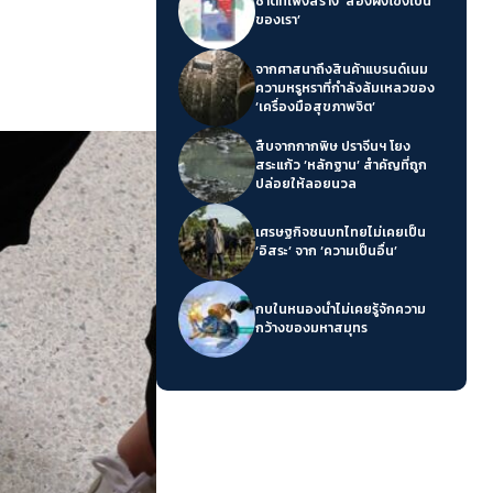
ชาติที่เพิ่งสร้าง ‘สองฝั่งโขงเป็น
ของเรา’
จากศาสนาถึงสินค้าแบรนด์เนม
ความหรูหราที่กำลังล้มเหลวของ
‘เครื่องมือสุขภาพจิต’
สืบจากกากพิษ ปราจีนฯ โยง
สระแก้ว ‘หลักฐาน’ สำคัญที่ถูก
ปล่อยให้ลอยนวล
เศรษฐกิจชนบทไทยไม่เคยเป็น
‘อิสระ’ จาก ‘ความเป็นอื่น’
กบในหนองน้ำไม่เคยรู้จักความ
กว้างของมหาสมุทร