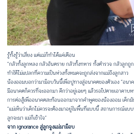
รู้ทั้งรู้ว่าเสี่ยง แต่แม่ก็ทำได้แค่เตือน
“กลัวทั้งลูกหลง กลัวอันตราย กลัวทั้งทหาร ทั้งตำรวจ กลัวลูก
ทำให้ไม่แปลกที่ความเป็นห่วงทั้งหมดจะถูกส่งจากแม่ถึงลูกสาว
น้องออมบอกว่ามาม็อบวันนี้เพื่อปูทางสู่อนาคตของตัวเอง “อนาคตห
มีอนาคตก็ควรที่จะออกมา ดีกว่าอยู่เฉยๆ แล้วรอไปตายเอาดาบหน้า
การต่อสู้เพื่ออนาคตสะท้อนออกมาจากคำพูดของน้องออม เด็กมัธยม
“แม่เห็นว่าเด็กไม่ควรจะต้องมาอยู่ในพื้นที่แบบนี้ สถานการณ์แบบน
ลูกจะมา แม่ก็เข้าใจ”
จาก ignorance สู่ลูกจูงแม่มาม็อบ