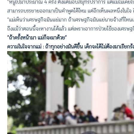
“หนูไปมาประมาณ 4 ครั้ง ตั้งแต่ม็อบสมุทรปราการ แต่แม่ไม่เคยไ
สามารถบรรยายออกมาเป็นคำพูดได้ไหม แต่อีกเห็นผลหนึ่งในใจ 
“แม่เห็นว่าเศรษฐกิจมันแย่มาก ถ้าเศรษฐกิจมันแย่นายจ้างที่ไห
ถึงแม้ว่าตอนนี้จะหางานได้แล้ว แต่เพราะอาการป่วยไข้ของเศรษฐก
“ถ้าครั้งหน้ามา แม่ก็จะมาด้วย”
ความในใจจากแม่ : ถ้าทุกอย่างมันดีขึ้น เด็กจะได้ไม่ต้องมาเรียกร้อ