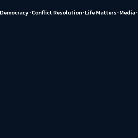
Democracy
Conflict Resolution
Life Matters
Media
Politics
Justice
Gender & Sexuality
Documentary
ful
Environment
Human & Society
Inequality
Play Read
Welfare state
Young Spirit
New World Order