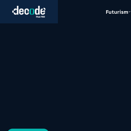
Futurism
Journalism
Crack 
Education
Peace
Sustainability
Workers/Economy
Human Rights