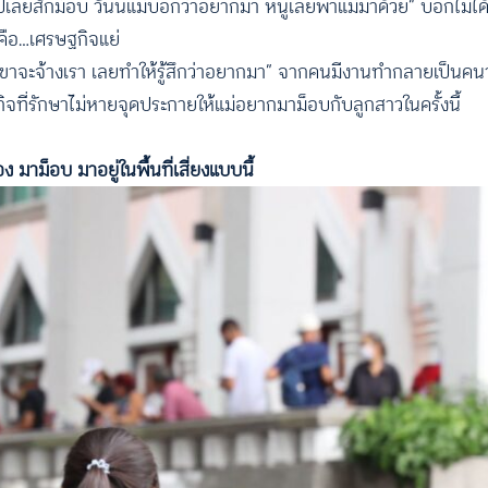
ปเลยสักม็อบ วันนี้แม่บอกว่าอยากมา หนูเลยพาแม่มาด้วย” บอกไม่ได้
คือ…เศรษฐกิจแย่
นเขาจะจ้างเรา เลยทำให้รู้สึกว่าอยากมา” จากคนมีงานทำกลายเป็นคนว
ิจที่รักษาไม่หายจุดประกายให้แม่อยากมาม็อบกับลูกสาวในครั้งนี้
ง มาม็อบ มาอยู่ในพื้นที่เสี่ยงแบบนี้