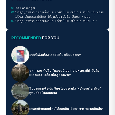
01
The Passenger
02
“นกคูดขูดพร้าวเฉียว ๆนั่งกินคนเดียว ไม่แบ่งน้าเณรเรามั่งเหอน้าเณร
ไปไหน…น้าเณรเราไปไชยา ได้ลูกวัวมา ตั้งชื่อ ‘บินหลาหางดอก’ ”
03
“นกคูดขูดพร้าวเฉียว ๆนั่งกินคนเดียว ไม่แบ่งน้าเณรเรามั่งเหอ…”
RECOMMENDED
FOR YOU
ชาติที่เพิ่งสร้าง ‘สองฝั่งโขงเป็นของเรา’
จากศาสนาถึงสินค้าแบรนด์เนม ความหรูหราที่กำลังล้ม
เหลวของ ‘เครื่องมือสุขภาพจิต’
สืบจากกากพิษ ปราจีนฯ โยงสระแก้ว ‘หลักฐาน’ สำคัญที่
ถูกปล่อยให้ลอยนวล
เศรษฐกิจชนบทไทยไม่เคยเป็น ‘อิสระ’ จาก ‘ความเป็นอื่น’