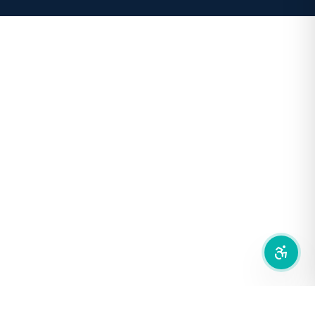
คอนทราสต์สูง
โหมดขาวดำ
ฟอนต์อ่านง่าย
เน้นลิงก์
เน้นกรอบ Focus
ซ่อนรูปภาพ
ลดการเคลื่อนไหว