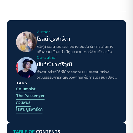
Author
โรสนี นูรฟารีดา
กวีผู้ผ่านสนามข่าวมาอย่างเข้มข้น รักการเดินทาง
เพื่อสะสมเรื่องเล่า มีทุ่งลาเวนเดอร์ส่วนตัว ชาร์จ
พลังชีวิตด้วยการกอดและไอศกรีม
Co-author
นันท์ณิชา ศรีวุฒิ
ทำงานอะไรก็ได้ที่ใช้การออกแบบและศิลปะสร้าง
วัฒนธรรมการคิดเชิงวิพากษ์เพื่อการเปลี่ยนแปลง
TAGS
ของสังคมให้กับคนรุ่นใหม่ในเมืองเล็กๆ
Columnist
The Passenger
กวีนิพนธ์
โรสนี นูรฟารีดา
TABLE OF
CONTENTS