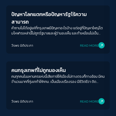
ปัญหาโลกแตกหรือปัญหารัฐไร้ความ
สามารถ
คำถามไม่ได้อยู่แค่ที่กรุงเทพมีปัญหาอะไรบ้าง แต่อยู่ที่ปัญหาใหญ่โต
มโหฬารเหล่านี้ไม่ถูกรัฐบาลและผู้ว่ามองเห็น และทำเหมือนไม่เป็น
ปัญหาต่างหาก
ACCESS
IBILITY
วีรพร นิติประภา
READ MORE
Columnist
ขนาดตัวอักษร
A-
A
A+
A++
คนกรุงเทพที่ไม่ถูกมองเห็น
ระยะห่างข้อความ
คนทุกคนในมหานครแห่งนี้เสียภาษีให้เมืองไม่ทางตรงก็ทางอ้อม มีคน
จำนวนมากที่ทุ่มเททำให้กทม. เป็นเมืองเรืองรอง มีชีวิตชีวา ติด
ปกติ
มาก
มากที่สุด
อันดับเมืองน่าอยู่ เป็นเมืองสุดสวย แต่กลับกลายเป็นผู้รองรับ
สารพัดปัญหาของเมืองเอาไว้เต็ม ๆ โดยไม่เคยถูกมองเห็น
ปรับสีสำหรับตาบอดสี
วีรพร นิติประภา
READ MORE
ปิด
Protan
Deutan
Tritan