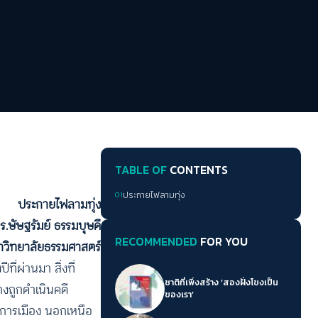
TABLE OF
CONTENTS
01
ประกายไฟลามทุ่ง
ประกายไฟลามทุ่ง
ร.ษัษฐรัมย์ ธรรมบุษดี
RECOMMENDED
FOR YOU
าวิทยาลัยธรรมศาสตร์
ี่ผ่านมา สิ่งที่
ชาติที่เพิ่งสร้าง ‘สองฝั่งโขงเป็น
งถูกดำเนินคดี
ของเรา’
างการเมือง นอกเหนือ