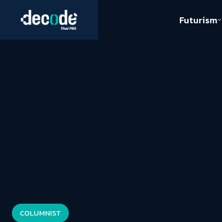
Futurism
Journalism
Crack 
Education
Peace
Sustainability
Workers/Economy
Human Rights
COLUMNIST