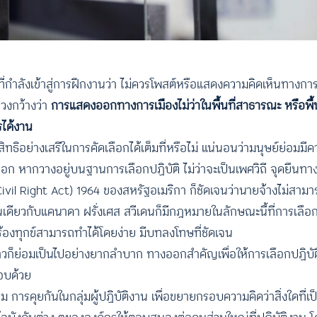
าที่กำลังเข้าสู่การฝึกงานว่า ไม่ควรโพสต์หรือแสดงความคิดเห็นทางก
นวงกว้างว่า
การแสดงออกทางการเมืองไม่ว่าในพื้นที่สาธารณะ หรือพื้นท
รได้งาน
ธิอย่างเสรีในการคัดเลือกได้เต็มที่หรือไม่ แน่นอนว่ามนุษย์ย่อมมีค
ลือก หากวางอยู่บนฐานการเลือกปฏิบัติ ไม่ว่าจะเป็นเพศวิถี จุดยืนท
 (Civil Right Act) 1964 ของสหรัฐอเมริกา ก็ชัดเจนว่านายจ้างไม่ส
เช่นเดียวกับแคนาดา ฝรั่งเศส สวีเดนก็มีกฎหมายในลักษณะนี้ที่การเลือ
ร้องทุกข์สามารถทำได้โดยง่าย มีบทลงโทษที่ชัดเจน
าวก็ย่อมเป็นไปอย่างยากลำบาก ทางออกสำคัญเพื่อให้การเลือกปฏิบัต
กอบด้วย
รคุยกันในกลุ่มผู้ปฏิบัติงาน เพื่อขยายกรอบความคิดว่าสิ่งใดที่เป็