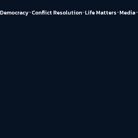
Democracy
Conflict Resolution
Life Matters
Media
Politics
Justice
Gender & Sexuality
Documentary
ful
Environment
Human & Society
Inequality
Play Read
Welfare state
Young Spirit
New World Order