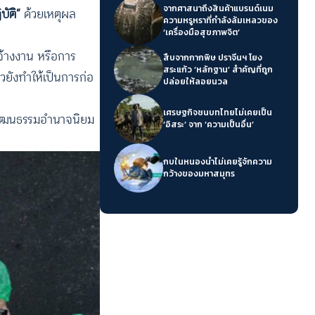
จากศาสนาถึงสินค้าแบรนด์เนม
บัติ”
ด้วยเหตุผล
ความหรูหราที่กำลังล้มเหลวของ
‘เครื่องมือสุขภาพจิต’
จ้างงาน หรือการ
สืบจากกากพิษ ปราจีนฯ โยง
สระแก้ว ‘หลักฐาน’ สำคัญที่ถูก
วยังทำให้เป็นการก่อ
ปล่อยให้ลอยนวล
เศรษฐกิจชนบทไทยไม่เคยเป็น
นวัฒนธรรมอำนาจนิยม
‘อิสระ’ จาก ‘ความเป็นอื่น’
กบในหนองน้ำไม่เคยรู้จักความ
กว้างของมหาสมุทร