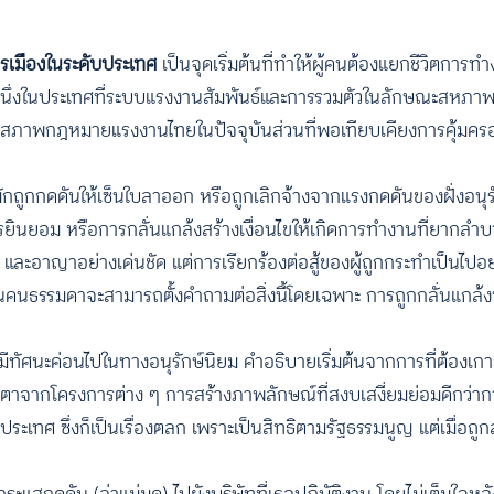
รเมืองในระดับประเทศ
เป็นจุดเริ่มต้นที่ทำให้ผู้คนต้องแยกชีวิตการท
ึ่งในประเทศที่ระบบแรงงานสัมพันธ์และการรวมตัวในลักษณะสหภาพอยู
ามสภาพกฎหมายแรงงานไทยในปัจจุบันส่วนที่พอเทียบเคียงการคุ้มคร
ักถูกกดดันให้เซ็นใบลาออก หรือถูกเลิกจ้างจากแรงกดดันของฝั่งอนุร
รยินยอม หรือการกลั่นแกล้งสร้างเงื่อนไขให้เกิดการทำงานที่ยากลำบ
ละอาญาอย่างเด่นชัด แต่การเรียกร้องต่อสู้ของผู้ถูกกระทำเป็นไป
นคนธรรมดาจะสามารถตั้งคำถามต่อสิ่งนี้โดยเฉพาะ การถูกกลั่นแกล้ง
ศนะค่อนไปในทางอนุรักษ์นิยม คำอธิบายเริ่มต้นจากการที่ต้องเกาะ
กโครงการต่าง ๆ การสร้างภาพลักษณ์ที่สงบเสงี่ยมย่อมดีกว่าการปล
ะเทศ ซึ่งก็เป็นเรื่องตลก เพราะเป็นสิทธิตามรัฐธรรมนูญ แต่เมื่อถู