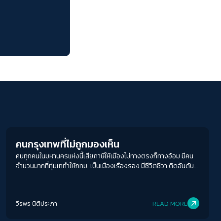
ACCESS
IBILITY
ขนาดตัวอักษร
A-
A
A+
A++
ระยะห่างข้อความ
ปกติ
มาก
มากที่สุด
Columnist
ปรับสีสำหรับตาบอดสี
ปิด
Protan
Deutan
Tritan
คนกรุงเทพที่ไม่ถูกมองเห็น
คนทุกคนในมหานครแห่งนี้เสียภาษีให้เมืองไม่ทางตรงก็ทางอ้อม มีคน
คอนทราสต์สูง
จำนวนมากที่ทุ่มเททำให้กทม. เป็นเมืองเรืองรอง มีชีวิตชีวา ติดอันดับ
เมืองน่าอยู่ เป็นเมืองสุดสวย แต่กลับกลายเป็นผู้รองรับสารพัดปัญหา
โหมดขาวดำ
ของเมืองเอาไว้เต็ม ๆ โดยไม่เคยถูกมองเห็น
วีรพร นิติประภา
READ MORE
ฟอนต์อ่านง่าย