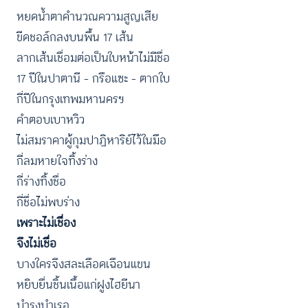
หยดน้ำตาคำนวณความสูญเสีย
ขีดชอล์กลงบนพื้น 17 เส้น
ลากเส้นเชื่อมต่อเป็นใบหน้าไม่มีชื่อ
17 ปีในปาตานี – กรือแซะ – ตากใบ
กี่ปีในกรุงเทพมหานครฯ
คำตอบเบาหวิว
ไม่สมราคาผู้กุมปาฏิหาริย์ไว้ในมือ
กี่ลมหายใจทิ้งร่าง
กี่ร่างทิ้งชื่อ
กี่ชื่อไม่พบร่าง
เพราะไม่เชื่อง
จึงไม่เชื่อ
บางใครจึงสละเลือดเฉือนแขน
หยิบยื่นชิ้นเนื้อแก่ฝูงไฮยีนา
บำรุงบำเรอ