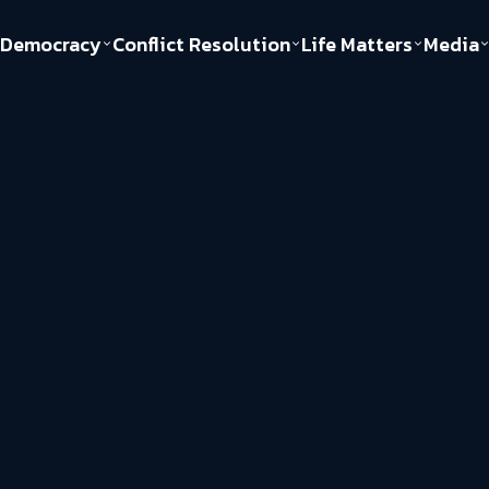
Democracy
Conflict Resolution
Life Matters
Media
Politics
Justice
Gender & Sexuality
Documentary
ful
Environment
Human & Society
Inequality
Play Read
Welfare state
Young Spirit
New World Order