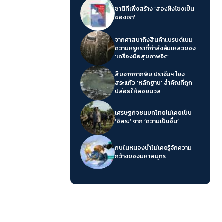
ชาติที่เพิ่งสร้าง ‘สองฝั่งโขงเป็น
ของเรา’
จากศาสนาถึงสินค้าแบรนด์เนม
ความหรูหราที่กำลังล้มเหลวของ
‘เครื่องมือสุขภาพจิต’
สืบจากกากพิษ ปราจีนฯ โยง
สระแก้ว ‘หลักฐาน’ สำคัญที่ถูก
ปล่อยให้ลอยนวล
เศรษฐกิจชนบทไทยไม่เคยเป็น
‘อิสระ’ จาก ‘ความเป็นอื่น’
กบในหนองน้ำไม่เคยรู้จักความ
กว้างของมหาสมุทร