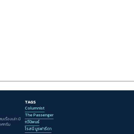
TAGS
Columnist
The Passenger
เรื่องเล่า มี
กวีนิพนธ์
อศกรีม
โรสนี นูรฟารีดา