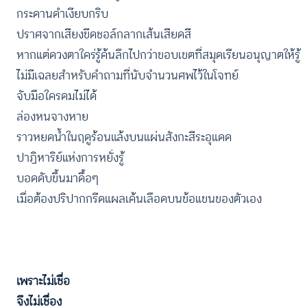
กระดานดำเงียบกริบ
ปราศจากเสียงขีดชอล์กลากเส้นเสียดสี
หากแต่ดวงตาใคร่รู้ค้นลึกไปกว่าขอบเขตที่สมุดเรียนอนุญาตให้รู้
ไม่มีเฉลยสำหรับคำถามที่นับจำนวนศพไว้ในโจทย์
จับมือใครดมไม่ได้
ล่องหนจางหาย
ราวหยดน้ำในฤดูร้อนแล้งบนแผ่นสังกะสีระอุแดด
ปาฏิหาริย์แห่งการหยั่งรู้
บอดดับขึ้นมาดื้อๆ
เมื่อต้องปริปากกรีดแผลเค้นเลือดบนข้อแขนของตัวเอง
เพราะไม่เชื่อ
จึงไม่เชื่อง