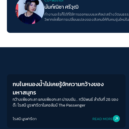
Co-author
นันท์ณิชา ศรีวุฒิ
ทำงานอะไรก็ได้ที่ใช้การออกแบบและศิลปะสร้างวัฒนธรร
วิพากษ์เพื่อการเปลี่ยนแปลงของสังคมให้กับคนรุ่นใหม่ใน
Columnist
กบในหนองน้ำไม่เคยรู้จักความกว้างของ
มหาสมุทร
กว้างเพียงกะลา แคบเพียงกะลา น่าขบขัน... กวีนิพนธ์ ลำดับที่ 28 ของ
ด๊ะ โรสนี นูรฟารีดาในคอลัมน์ The Passenger
โรสนี นูรฟารีดา
READ MORE