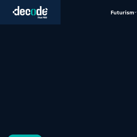
Futurism
Journalism
Crack 
Education
Peace
Sustainability
Workers/Economy
Human Rights