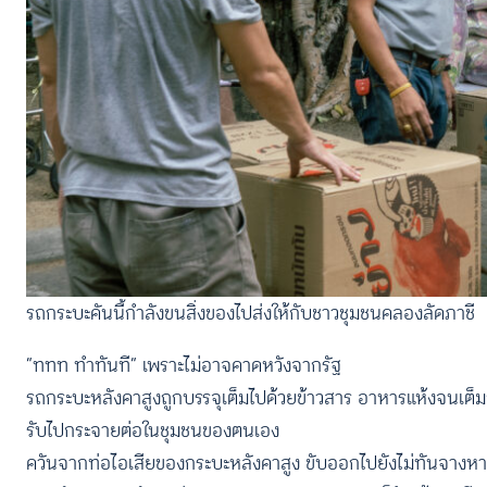
รถกระบะคันนี้กำลังขนสิ่งของไปส่งให้กับชาวชุมชนคลองลัดภาชี
“ททท ทำทันที” เพราะไม่อาจคาดหวังจากรัฐ
รถกระบะหลังคาสูงถูกบรรจุเต็มไปด้วยข้าวสาร อาหารแห้งจนเต็
รับไปกระจายต่อในชุมชนของตนเอง
ควันจากท่อไอเสียของกระบะหลังคาสูง ขับออกไปยังไม่ทันจางห