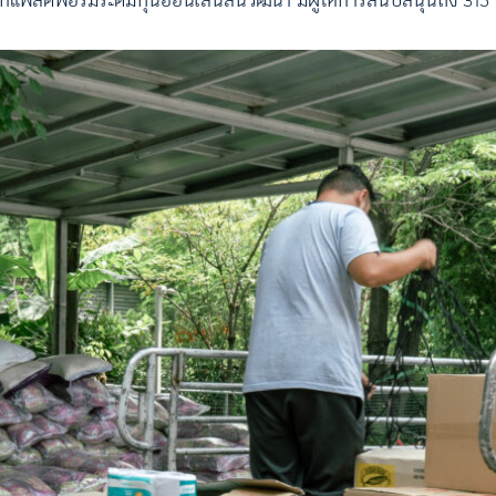
จากแพลตฟอร์มระดมทุนออนไลน์สินวัฒนา มีผู้ให้การสนับสนุนถึง 315