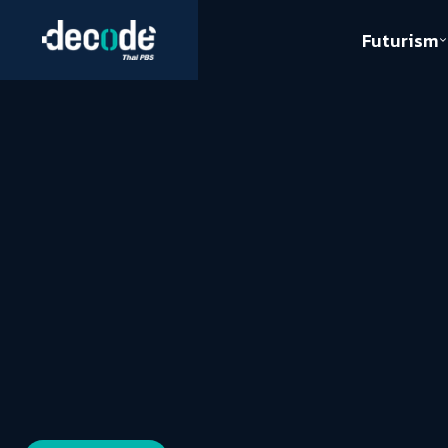
Futurism
Journalism
Crack 
Education
Peace
Sustainability
Workers/Economy
Human Rights