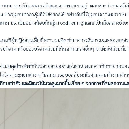
 กทม. และปริมณฑล รอสิ่งของจากพวกเขาอยู่ ตอนช่วงสายของวันที่
ง บางชุมชนทางกลุ่มก็ไปส่งของให้ อย่างวันนี้มีชุมชนจากเพชรเกษม 
มธ. เป็นอย่างน้อยที่กลุ่ม Food For Fighters เป็นสื่อกลางช่วย
กนที่ผู้หญิงสวมเสื้อเชิ้ตรวบผมตึง ท่าทางกระฉับกระเฉงคล่องแคล่ว ผู
บริจาค หรือของบริจาคส่วนที่เกินจากแหล่งอื่นๆ มาเติมให้ส่วนที่ข
งแนบคุยโทรศัพท์กับปลายสายอย่างเร่งด่วน ผมกล่าวทักทายก่อนจะ
ณ์โควิดตามชุมชนต่าง ๆ ในกทม. เธอบอกกับผมในฐานะคนทำงานด่าน
นเกือบเท่าตัว และมีแนวโน้มจะสูงมากขึ้นเรื่อย ๆ จากการที่คนตกงาน