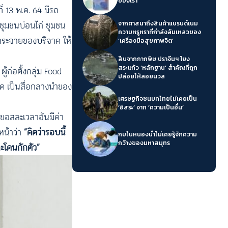
ของเรา’
 13 พ.ค. 64 มีรถ
ชุมชนบ่อนไก่ ชุมชน
จากศาสนาถึงสินค้าแบรนด์เนม
ความหรูหราที่กำลังล้มเหลวของ
กระจายของบริจาค ให้
‘เครื่องมือสุขภาพจิต’
สืบจากกากพิษ ปราจีนฯ โยง
สระแก้ว ‘หลักฐาน’ สำคัญที่ถูก
้ก่อตั้งกลุ่ม Food
ปล่อยให้ลอยนวล
าด เป็นสื่อกลางนำของ
เศรษฐกิจชนบทไทยไม่เคยเป็น
‘อิสระ’ จาก ‘ความเป็นอื่น’
ขอสละเวลาอันมีค่า
หน้าว่า
“คิดว่ารอบนี้
กบในหนองน้ำไม่เคยรู้จักความ
กว้างของมหาสมุทร
และโดนกักตัว”