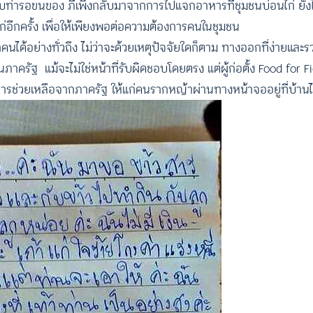
บท่ารอขนของ ภีเพิ่งกลับมาจากการไปแจกอาหารที่ชุมชนบ่อนไก่ ยังไ
อีกครั้ง เพื่อให้เพียงพอต่อความต้องการคนในชุมชน
ได้อย่างทั่วถึง ไม่ว่าจะด้วยเหตุปัจจัยใดก็ตาม ทางออกที่ง่ายและรวด
ครัฐ แม้จะไม่ใช่หน้าที่รับผิดชอบโดยตรง แต่ผู้ก่อตั้ง Food for F
รช่วยเหลือจากภาครัฐ ให้แก่คนรากหญ้าผ่านทางหน้าจออยู่ที่บ้านไ