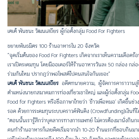
เตเต้ พันชนะ วัฒนเสถียร ผู้ก่อตั้งกลุ่ม Food For Fighters
ขยายพันธมิตร 100 ร้านอาหารใน 20 จังหวัด
“จุดเริ่มต้นของ Food For Fighters เกิดจากเราเห็นความเดือดร
เราเปิดระดมทุน โดยมีออเดอร์ให้ร้านอาหารวันละ 50 กล่อง กล่
ร่วมกันไหม ปรากฏว่าพอโพสต์ไปคนสนใจกันเยอะ”
เตเต้ พันชนะ วัฒนเสถียร
อดีตทนายความ, ผู้จัดการคาราวานสู่ไ
ตำแหน่งนายกสมาคมการท่องเที่ยวเขาใหญ่ และผู้ก่อตั้งกลุ่ม Foo
Food for Fighters หรือชื่อภาษาไทยว่า ‘ข้าวเพื่อหมอ’ เกิดขึ้น
รอด ด้วยการระดมทุนระบบคราวด์ฟันดิง (Crowdfunding)เงินที่ไ
“ตอนนั้นเรารู้สึกว่าบุคลากรทางการแพทย์ ไม่ควรต้องมานั่งกินกะ
คนทำร้านอาหารก็เลยคิดเริ่มจากนำ 10-20 ร้านแรกที่ชอบกินมาเ