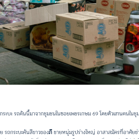
มกระบะ รถคันนี้มาจากชุมชนในซอยเพชรเกษม 69 โดยตัวแทนคนในชุมชน
าย รถกระบะคันสีขาวของ
ภี
ชายหนุ่มรูปร่างใหญ่ อาสาสมัครที่อาศัยช่