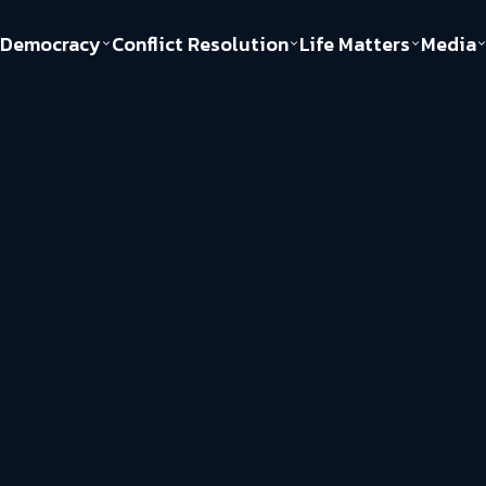
Democracy
Conflict Resolution
Life Matters
Media
Politics
Justice
Gender & Sexuality
Documentary
ful
Environment
Human & Society
Inequality
Play Read
Welfare state
Young Spirit
New World Order