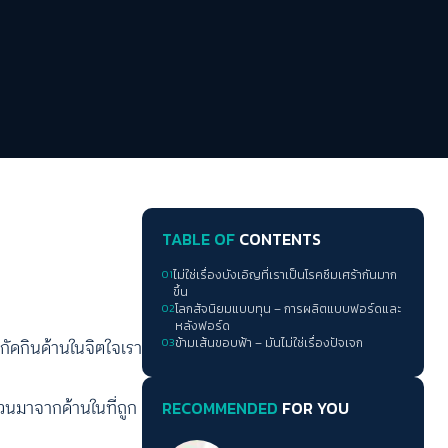
TABLE OF
CONTENTS
01
ไม่ใช่เรื่องบังเอิญที่เราเป็นโรคซึมเศร้ากันมาก
ขึ้น
02
โลกสัจนิยมแบบทุน – การผลิตแบบฟอร์ดและ
หลังฟอร์ด
กัดกินด้านในจิตใจเรา
03
ข้ามเส้นขอบฟ้า – มันไม่ใช่เรื่องปัจเจก
ส่วนมาจากด้านในที่ถูก
RECOMMENDED
FOR YOU