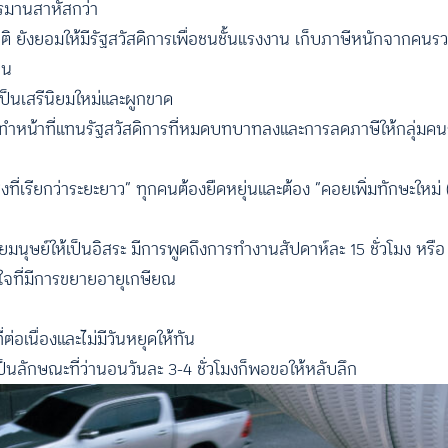
ทรมานสาหัสกว่า
 ยังยอมให้มีรัฐสวัสดิการเพื่อชนชั้นแรงงาน เก็บภาษีหนักจากคนรวย 
งาน
ป็นเสรีนิยมใหม่และผูกขาด
้ามาทำหน้าที่แทนรัฐสวัสดิการที่หมดบทบาทลงและการลดภาษีให้กลุ่มคน
งที่เรียกว่าระยะยาว” ทุกคนต้องยืดหยุ่นและต้อง “คอยเพิ่มทักษะใหม่ (
ยมนุษย์ให้เป็นอิสระ มีการพูดถึงการทำงานสัปดาห์ละ 15 ชั่วโมง หรื
ีใจที่มีการขยายอายุเกษียณ
่อเนื่องและไม่มีวันหยุดให้ทัน
ะเป็นลักษณะที่ว่านอนวันละ 3-4 ชั่วโมงก็พอขอให้หลับลึก