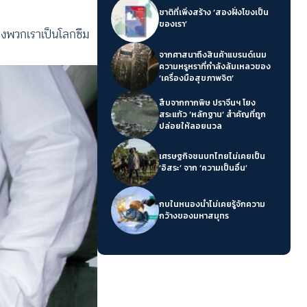
ชาติที่เพิ่งสร้าง ‘สองฝั่งโขงเป็น
ของเรา’
ของพวกเราเป็นโลกซึม
จากศาสนาถึงสินค้าแบรนด์เนม
ความหรูหราที่กำลังล้มเหลวของ
‘เครื่องมือสุขภาพจิต’
สืบจากกากพิษ ปราจีนฯ โยง
สระแก้ว ‘หลักฐาน’ สำคัญที่ถูก
ปล่อยให้ลอยนวล
เศรษฐกิจชนบทไทยไม่เคยเป็น
‘อิสระ’ จาก ‘ความเป็นอื่น’
กบในหนองน้ำไม่เคยรู้จักความ
กว้างของมหาสมุทร