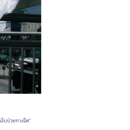
มเจ็บป่วยทางจิต”