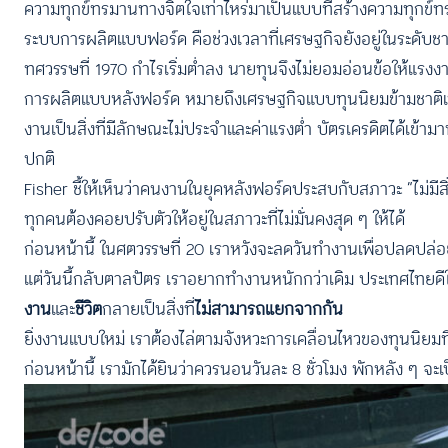
ความทุกข์ทรมานทางจิตใจเท่าไหร่มาเป็นแบบที่สร้างความทุกข์
ระบบการผลิตแบบฟอร์ด คือช่วงเวลาที่เศรษฐกิจยังอยู่ในระดับชาติ
ทศวรรษที่ 1970 กำไรเริ่มต่ำลง นายทุนจึงไม่ยอมอ่อนข้อให้แรง
การผลิตแบบหลังฟอร์ด หมายถึงเศรษฐกิจแบบทุนนิยมข้ามชาติเ
งานเป็นสิ่งที่มีลักษณะไม่ประจำและค่าแรงต่ำ บัตรเครดิตได้เข
ปกติ
Fisher ชี้ให้เห็นว่าคนงานในยุคหลังฟอร์ดประสบกับสภาวะ “ไม่มีสิ่
ทุกคนต้องคอยปรับตัวให้อยู่ในสภาวะที่ไม่มั่นคงสุด ๆ ให้ได้
ก่อนหน้านี้ ในศตวรรษที่ 20 เราหวังจะลดวันทำงานเพื่อปลดปล่อ
แต่วันนี้กลับตาลปัตร เราอยากทำงานหนักกว่าเดิม ประเทศไทยด
งาน
และ
ชีวิต
กลายเป็นสิ่งที่
ไม่สามารถแยกจากกัน
ยิ่งงานแบบใหม่ เราต้องไล่ตามจังหวะการเคลื่อนไหวของทุนนิยมที่ต
ก่อนหน้านี้ เรามักได้ยินว่าควรนอนวันละ 8 ชั่วโมง พักหลัง ๆ จ