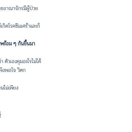
าชอาณาจักรมีผู้ป่วย
้เกิดโรคซึมเศร้าและก็
พร้อม ๆ กันขึ้นมา
า ตัวเองคุมอะไรไม่ได้
่พึงพอใจ วิตก
นไม่เพียง
ู่