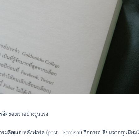
าพจิตของเราอย่างรุนแรง
ผลิตแบบหลังฟอร์ด (post – Fordism) คือการเปลี่ยนจากทุนนิยมในแ