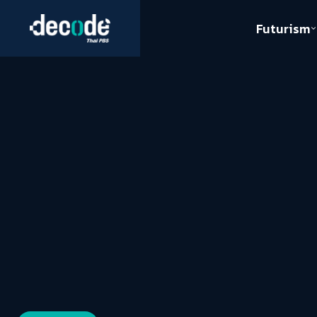
Futurism
Journalism
Crack 
Education
Peace
Sustainability
Workers/Economy
Human Rights