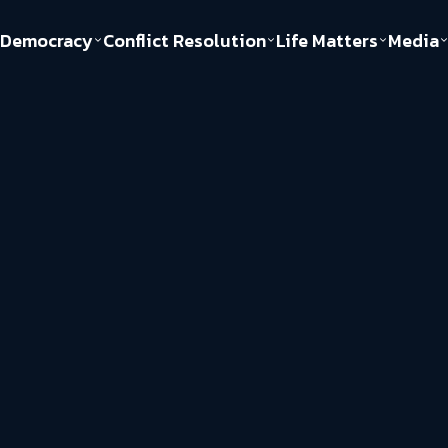
Democracy
Conflict Resolution
Life Matters
Media
Politics
Justice
Gender & Sexuality
Documentary
ful
Environment
Human & Society
Inequality
Play Read
Welfare state
Young Spirit
New World Order