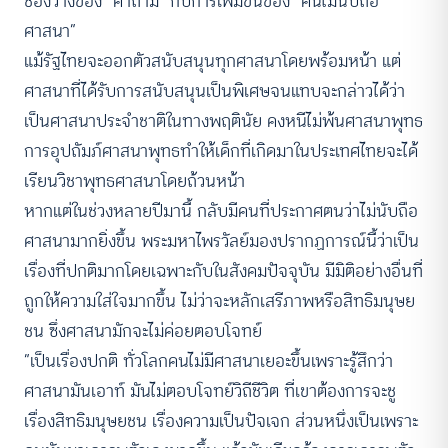
ช่องว่างของ “คำถาม” กับการเพิ่มขึ้นของ “คนไม่นับถือ
ศาสนา”
แม้รัฐไทยจะออกตัวสนับสนุนทุกศาสนาโดยพร้อมหน้า แต่
ศาสนาที่ได้รับการสนับสนุนเป็นพิเศษจนแทบจะกล่าวได้ว่า
เป็นศาสนาประจำชาติในทางพฤตินัย คงหนีไม่พ้นศาสนาพุทธ
การอุปถัมภ์ศาสนาพุทธทำให้เด็กที่เกิดมาในประเทศไทยจะได้
เรียนวิชาพุทธศาสนาโดยถ้วนหน้า
หากแต่ในช่วงหลายปีมานี้ กลับมีคนที่ประกาศตนว่าไม่นับถือ
ศาสนามากยิ่งขึ้น พระมหาไพรวัลย์มองปรากฏการณ์นี้ว่าเป็น
เรื่องที่ปกติมากโดยเฉพาะกับในสังคมปัจจุบัน มีมิติอย่างอื่นที่
ถูกให้ความใส่ใจมากขึ้น ไม่ว่าจะหลักเสรีภาพหรือสิทธิมนุษย
ชน ซึ่งศาสนามักจะไม่ค่อยตอบโจทย์
“เป็นเรื่องปกติ ทั่วโลกคนไม่มีศาสนาเยอะขึ้นเพราะรู้สึกว่า
ศาสนามันเอาท์ มันไม่ตอบโจทย์วิถีชีวิต ที่เขาต้องการจะชู
เรื่องสิทธิมนุษยชน เรื่องความเป็นปัจเจก ส่วนหนึ่งเป็นเพราะ