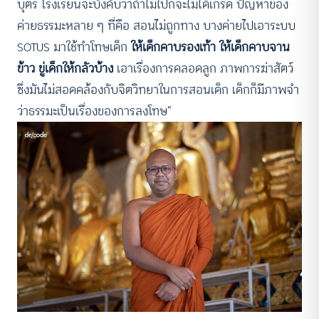
บุตร โรงเรียนจะบังคับว่าถ้าไม่ไปก็จะไม่ได้เกรด ปัญหาของ
ค่ายธรรมะหลาย ๆ ที่คือ สอนไม่ถูกทาง บางค่ายไปเอาระบบ
SOTUS มาใช้ทำโทษเด็ก
ให้เด็กคาบรองเท้า ให้เด็กคาบจาน
ข้าว ขู่เด็กให้กลัวบ้าง
เอาเรื่องการคลอดลูก ภาพการฆ่าสัตว์
ซึ่งมันไม่สอดคล้องกับจิตวิทยาในการสอนเด็ก เด็กก็มีภาพจำ
ว่าธรรมะเป็นเรื่องของการลงโทษ”