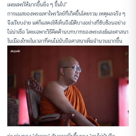
เผยแพร่ให้มากขึ้นยิ่ง ๆ ขึ้นไป”
การแมสของพระมหาไพรวัลย์ที่เกิดขึ้นโดยรวม เหตุผลจริง ๆ
จึงเรียบง่าย แต่ก็แสดงให้เห็นถึงมิติบางอย่างที่ซับซ้อนอย่าง
ไม่น่าเชื่อ โดยเฉพาะวิธีคิดด้านบทบาทของพระสงฆ์และศาสนา
ในเมืองไทยในเวลาที่คนไม่นับถือศาสนาเพิ่มจำนวนมากขึ้น