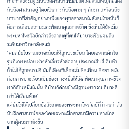
ไทยกำลังจะมีผู้ไม่นับถือศาสนาเพิ่มขึ้นแต่โดยส่วนใหญ่ก็ยังคง
นับถือศาสนาอยู่ โดยเป็นการนับถือตาม ๆ กันมา สะท้อนถึง
บทบาทที่สำคัญอย่างหนึ่งของพุทธศาสนาในสังคมไทยนั่นก็
คือการเลื่อนสถานะและพัฒนาคุณภาพชีวิต ซึ่งเห็นได้ชัดเมื่อ
พระมหาไพรวัลย์กล่าวถึงสาเหตุที่ตนได้มาบวชเรียนจนถึง
ระดับมหาวิทยาลัยสงฆ์
“คนสมัยโบราณเขาจะนิยมให้ลูกบวชเรียน โดยเฉพาะเด็กวัย
รุ่นที่เกเรหน่อย ช่วงหัวเลี้ยวหัวต่ออายุประมาณสิบสี่ สิบห้า
ถ้าไม่ได้ถูกอบรมดี มันก็เสี่ยงที่เด็กจะไปติดเพื่อน ติดยา สมัย
ก่อนการบวชเรียนเป็นช่องทางหนึ่งให้เด็กพัฒนาคุณภาพชีวิต
เราก็เป็นหนึ่งในนั้น ที่บ้านก็ค่อนข้างมีฐานะยากจน ก็บวชดี
กว่าได้เรียนด้วย”
แต่นั่นไม่ได้เปลี่ยนข้อสังเกตของพระมหาไพรวัลย์ที่ว่าคนกำลัง
นับถือศาสนาน้อยลงโดยเฉพาะเมื่อศาสนามีความห่างไกล
จากผู้คนมากยิ่งขึ้น