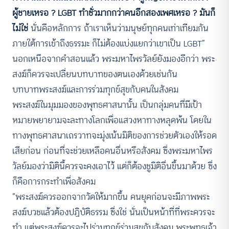
ผู้ชายเหรอ ?
LGBT ทำชั่วมากกว่าคนอีกสองเพศเหรอ ? มันก็
ไม่ใช่
นั่นคือหลักการ ถ้าเราเห็นว่ามนุษย์ทุกคนเท่าเทียมกัน
ภายใต้การเข้าถึงธรรมะ ก็ไม่ต้องแบ่งแยกว่าเขาเป็น LGBT”
นอกเหนือจากคำสอนแล้ว พระมหาไพรวัลย์ยังมองอีกว่า พระ
สงฆ์ก็ควรจะเปลี่ยนบทบาทของตนเองด้วยเช่นกัน
บทบาทพระสงฆ์และการร่วมทุกข์สุขกับคนในสังคม
พระสงฆ์ในมุมมองของพุทธศาสนานั้น เป็นกลุ่มคนที่มีเป้า
หมายพยายามจะละทางโลกเพื่อแสวงหาทางหลุดพ้น โดยใน
ทางพุทธศาสนาเถรวาทจะมุ่งเน้นมิติของการช่วยตัวเองให้รอด
เสียก่อน ก่อนที่จะช่วยเหลือคนอื่นหรือสังคม ซึ่งพระมหาไพร
วัลย์มองว่ามิตินี้ควรจะคงเอาไว้ แต่ก็ต้องชูมิติอื่นขึ้นมาด้วย ซึ่ง
ก็คือการกระทำเพื่อสังคม
“พระสงฆ์ควรออกจากวัดให้มากขึ้น คนยุคก่อนจะมีภาพพระ
สงฆ์บวชแล้วต้องปฏิบัติธรรม ซึ่งใช่ นั่นเป็นหน้าที่ที่พระควรจะ
ทำ แต่พระสงฆ์ควรจะไปร่วมทุกข์ร่วมสุขกับสังคม พระพุทธเจ้า