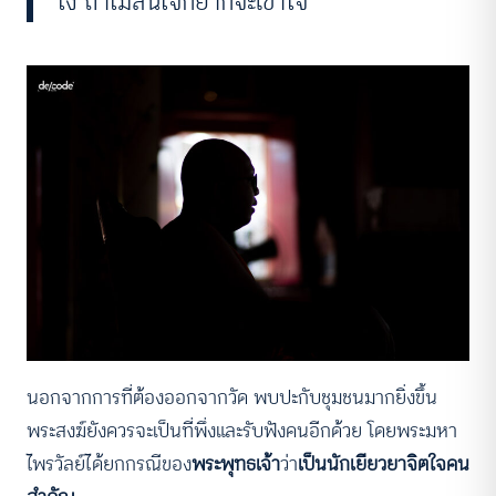
ไง ถ้าไม่สนใจก็ยากจะเข้าใจ”
นอกจากการที่ต้องออกจากวัด พบปะกับชุมชนมากยิ่งขึ้น
พระสงฆ์ยังควรจะเป็นที่พึ่งและรับฟังคนอีกด้วย โดยพระมหา
ไพรวัลย์ได้ยกกรณีของ
พระพุทธเจ้า
ว่า
เป็นนักเยียวยาจิตใจคน