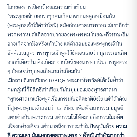
โลกของการเปิดกว้างและความเท่าเทียม
“พระพุทธเจ้าบอกว่าทุกคนเกิดมาจากมดลูกเหมือนกัน
(พระพุทธเจ้าใช้คำว่าโยนี) สมัยก่อนศาสนาพราหมณ์เขาถือว่า
พวกพราหมณ์เกิดจากปากของพระพรหม ในขณะที่วรรณะอื่น
อาจเกิดจากมือหรือเท้าบ้าง แต่คำสอนของพระพุทธเจ้าใน
อัคคัญญสูตร พระพุทธเจ้าพูดไว้ชัดเจนเลยว่า ทุกวรรณะเกิด
จากที่เดียวกัน คือเกิดมาจากโยนีของมารดา เป็นการพูดตรง
ๆ ชัดเลยว่าทุกคนเกิดมาเท่าเทียมกัน”
เมื่อถามถึงกรณีของ LGBTQ+ พระมหาไพรวัลย์ได้เน้นย้ำว่า
คนกลุ่มนี้ก็มีสิทธิเท่าเทียมกันในมุมมองของพุทธศาสนา
“พุทธศาสนาแม้จะพูดเรื่องกรรมในอดีตชาติยังไง แต่ที่สำคัญ
ที่สุดพระพุทธเจ้าสอนว่า เราเกิดมาเพื่อพัฒนากรรม มนุษย์
แตกต่างกันเพราะกรรม แต่กรรมไม่ได้หมายถึงกรรมในอดีต
เพียงอย่างเดียว แต่หมายถึงการกระทำในปัจจุบันด้วย
ความ
ดี ความเลว มันแยกเพศสภาพเหรอ ?
ผู้หญิงทำชั่วมากกว่า