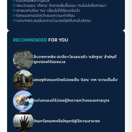
01
เบื้องหลังพส.ทะลุแมส
02
ช่องว่างของ “คำถาม” กับการเพิ่มขึ้นของ “คนไม่นับถือศาสนา”
03
ศาสนาห่างไกล “คน” เลี่ยงไม่ได้ต้องปรับตัว
04
โลกของการเปิดกว้างและความเท่าเทียม
05
บทบาทพระสงฆ์และการร่วมทุกข์สุขกับคนในสังคม
RECOMMENDED
FOR YOU
สืบจากกากพิษ ปราจีนฯ โยงสระแก้ว ‘หลักฐาน’ สำคัญที่
ถูกปล่อยให้ลอยนวล
เศรษฐกิจชนบทไทยไม่เคยเป็น ‘อิสระ’ จาก ‘ความเป็นอื่น’
กบในหนองน้ำไม่เคยรู้จักความกว้างของมหาสมุทร
ปัญหาโลกแตกหรือปัญหารัฐไร้ความสามารถ