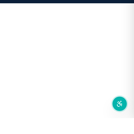
โหมดขาวดำ
ฟอนต์อ่านง่าย
เน้นลิงก์
เน้นกรอบ Focus
ซ่อนรูปภาพ
ลดการเคลื่อนไหว