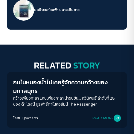
มลพิษจะท่วมฟ้า ปลาจะกินดาว
RELATED
STORY
Columnist
กบในหนองน้ำไม่เคยรู้จักความกว้างของ
มหาสมุทร
กว้างเพียงกะลา แคบเพียงกะลา น่าขบขัน... กวีนิพนธ์ ลำดับที่ 28
ของ ด๊ะ โรสนี นูรฟารีดาในคอลัมน์ The Passenger
โรสนี นูรฟารีดา
READ MORE
Columnist