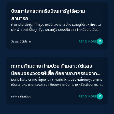
ปัญหาโลกแตกหรือปัญหารัฐไร้ความ
สามารถ
คำถามไม่ได้อยู่แค่ที่กรุงเทพมีปัญหาอะไรบ้าง แต่อยู่ที่ปัญหาใหญ่โต
มโหฬารเหล่านี้ไม่ถูกรัฐบาลและผู้ว่ามองเห็น และทำเหมือนไม่เป็น
ปัญหาต่างหาก
ACCESS
IBILITY
วีรพร นิติประภา
READ MORE
Gender & Sexuality
ขนาดตัวอักษร
A-
A
A+
A++
กะเทยห้ามตาย ห้ามป่วย ห้ามลา : ใต้แสง
ระยะห่างข้อความ
นีออนของวงจรผีเสื้อ คืออาชญากรรมจาก
ปกติ
มาก
มากที่สุด
ความเกลียดชัง Sex Worker
มันคือ hate crime ที่ลุกลามและกัดกินจิตใจของผีเสื้อชมพู่จนกลาย
เป็นความหวาดระแวงสะสม เพียงเพราะเป็นกะเทย หรือเพียงเพราะ
ทำงานขายบริการทางเพศ
ปรับสีสำหรับตาบอดสี
ศศิพร คุ้มเมือง
READ MORE
ปิด
Protan
Deutan
Tritan
คอนทราสต์สูง