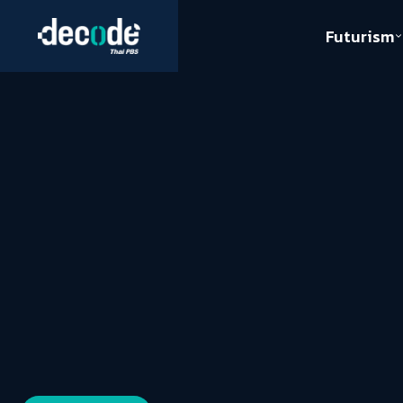
Futurism
Journalism
Crack 
Education
Peace
Sustainability
Workers/Economy
Human Rights