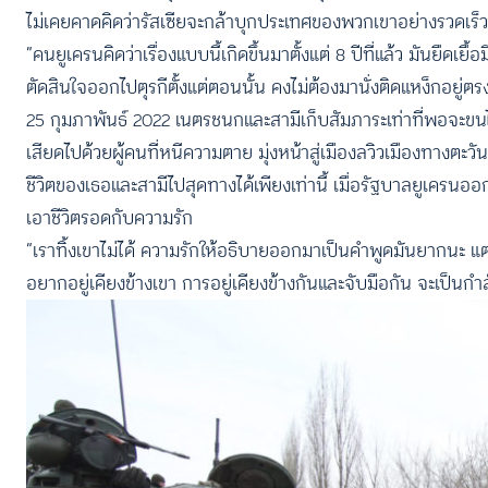
ไม่เคยคาดคิดว่ารัสเซียจะกล้าบุกประเทศของพวกเขาอย่างรวดเร็วถึ
“คนยูเครนคิดว่าเรื่องแบบนี้เกิดขึ้นมาตั้งแต่ 8 ปีที่แล้ว มันย
ตัดสินใจออกไปตุรกีตั้งแต่ตอนนั้น คงไม่ต้องมานั่งติดแหง็กอยู่ตรง
25 กุมภาพันธ์ 2022 เนตรชนกและสามีเก็บสัมภาระเท่าที่พอจะขนไปได
เสียดไปด้วยผู้คนที่หนีความตาย มุ่งหน้าสู่เมืองลวิวเมืองทางตะ
ชีวิตของเธอและสามีไปสุดทางได้เพียงเท่านี้ เมื่อรัฐบาลยูเ
เอาชีวิตรอดกับความรัก
“เราทิ้งเขาไม่ได้ ความรักให้อธิบายออกมาเป็นคำพูดมันยากนะ แต่ถ้
อยากอยู่เคียงข้างเขา การอยู่เคียงข้างกันและจับมือกัน จะเป็นกำลั