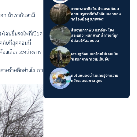
จากศาสนาถึงสินค้าแบรนด์เนม
รอก ถ้าเรากับสามี
ความหรูหราที่กำลังล้มเหลวของ
‘เครื่องมือสุขภาพจิต’
สืบจากกากพิษ ปราจีนฯ โยง
ระโจนขึ้นรถไฟที่เบียด
สระแก้ว ‘หลักฐาน’ สำคัญที่ถูก
ปล่อยให้ลอยนวล
ภัยที่สุดตอนนี้
ต้องเลือกระหว่างการ
เศรษฐกิจชนบทไทยไม่เคยเป็น
‘อิสระ’ จาก ‘ความเป็นอื่น’
นตายร้ายดีอย่างไร เรา
กบในหนองน้ำไม่เคยรู้จักความ
กว้างของมหาสมุทร