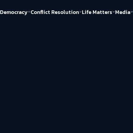
Democracy
Conflict Resolution
Life Matters
Media
Politics
Justice
Gender & Sexuality
Documentary
ful
Environment
Human & Society
Inequality
Play Read
Welfare state
Young Spirit
New World Order