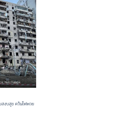
ok Netchanok
คยสงบสุข ควันไฟพวย