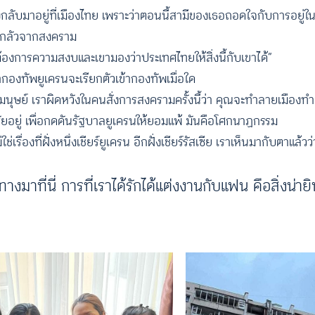
ับมาอยู่ที่เมืองไทย เพราะว่าตอนนี้สามีของเธอถอดใจกับการอยู่ใน
าดกลัวจากสงคราม
เขาต้องการความสงบและเขามองว่าประเทศไทยให้สิ่งนี้กับเขาได้”
ากองทัพยูเครนจะเรียกตัวเข้ากองทัพเมื่อใด
่อมนุษย์ เราผิดหวังในคนสั่งการสงครามครั้งนี้ว่า คุณจะทำลายเมืองท
ัยอยู่ เพื่อกดดันรัฐบาลยูเครนให้ยอมแพ้ มันคือโศกนาฏกรรม
่เรื่องที่ฝั่งหนึ่งเชียร์ยูเครน อีกฝั่งเชียร์รัสเซีย เราเห็นมากับตาแล้วว
างมาที่นี่ การที่เราได้รักได้แต่งงานกับแฟน คือสิ่งน่ายิน