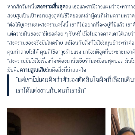
หากสักวันหนึ่ง
สงครามสิ้นสุด
ลง เธอและสามีวางแผนว่าจะหาทางกล
สงบสุขเป็นเป้าหมายสูงสุดในชีวิตของเหล่าผู้คนที่ผ่านความหว
“ต่อให้ยูเครนชนะสงครามครั้งนี้ เขาก็ไม่อยากที่จะอยู่ที่นี่แล้ว 
แต่ความฝันของสามีเธอค่อย ๆ ริบหรี่ เมื่อไม่อาจคาดเดาได้เลยว่
“สงครามของจริงมันโหดร้าย เหมือนกับสิ่งที่ไม่ใช่มนุษย์กระทำต
คุณทำลายไม่ได้ คุณก็ใช้อาวุธร้ายแรง มาโจมตีจุดที่ประชาชนอาศ
“สงครามมันไม่ใช่เรื่องที่จะต้องมานั่งเชียร์กันเหมือนฟุตบอล มันไม่ใช
มันคือ
ความสูญเสีย
มันคือสิ่งที่น่าสลดใจ
“แต่เราไม่เคยคิดว่าตัวเองตัดสินใจผิดที่เลือกเดินท
เราได้แต่งงานกับคนที่เรารัก”