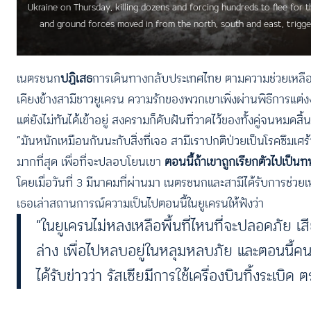
Ukraine on Thursday, killing dozens and forcing hundreds to flee for th
and ground forces moved in from the north, south and east, trigg
เนตรชนก
ปฏิเสธ
การเดินทางกลับประเทศไทย ตามความช่วยเหลือของส
เคียงข้างสามีชาวยูเครน ความรักของพวกเขาเพิ่งผ่านพิธีการแต่ง
แต่ยังไม่ทันได้เข้าอยู่ สงครามก็ดับฝันที่วาดไว้ของทั้งคู่จนหม
“มันหนักเหมือนกันนะกับสิ่งที่เจอ สามีเราปกติป่วยเป็นโรคซึมเศ
มากที่สุด เพื่อที่จะปลอบโยนเขา
ตอนนี้ถ้าเขาถูกเรียกตัวไปเป็นทห
โดยเมื่อวันที่ 3 มีนาคมที่ผ่านมา เนตรชนกและสามีได้รับการช่ว
เธอเล่าสถานการณ์ความเป็นไปตอนนี้ในยูเครนให้ฟังว่า
“ในยูเครนไม่หลงเหลือพื้นที่ไหนที่จะปลอดภัย เสี
ล่าง เพื่อไปหลบอยู่ในหลุมหลบภัย และตอนนี้ค
ได้รับข่าวว่า รัสเซียมีการใช้เครื่องบินทิ้งระเบ