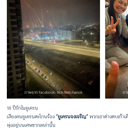
ภาพจาก Facebook: Nok Netchanok
ภา
18 ปีรักในยูเครน
เสียงคนยูเครนตะโกนร้อง
“ยูเครนจงเจริญ”
พวกเขาต่างตบเท้าเด
พุ่งอยู่บนเศษซากเหล่านั้น