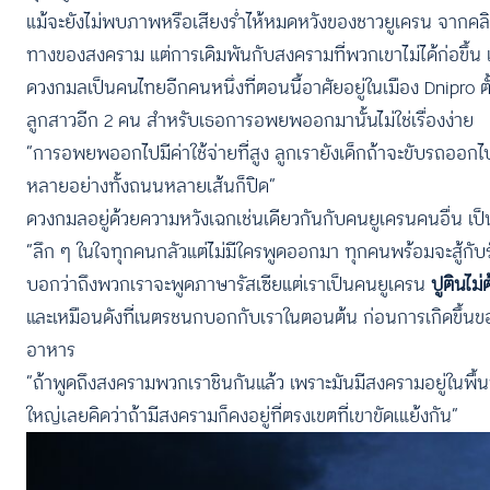
แม้จะยังไม่พบภาพหรือเสียงร่ำไห้หมดหวังของชาวยูเครน จากคลิป
ทางของสงคราม แต่การเดิมพันกับสงครามที่พวกเขาไม่ได้ก่อขึ้น 
ดวงกมลเป็นคนไทยอีกคนหนึ่งที่ตอนนี้อาศัยอยู่ในเมือง Dnipro ตั
ลูกสาวอีก 2 คน สำหรับเธอการอพยพออกมานั้นไม่ใช่เรื่องง่าย
“การอพยพออกไปมีค่าใช้จ่ายที่สูง ลูกเรายังเด็กถ้าจะขับรถออกไ
หลายอย่างทั้งถนนหลายเส้นก็ปิด”
ดวงกมลอยู่ด้วยความหวังเฉกเช่นเดียวกันกับคนยูเครนคนอื่น เป็
“ลึก ๆ ในใจทุกคนกลัวแต่ไม่มีใครพูดออกมา ทุกคนพร้อมจะสู้กับร
บอกว่าถึงพวกเราจะพูดภาษารัสเซียแต่เราเป็นคนยูเครน
ปูตินไม
และเหมือนดังที่เนตรชนกบอกกับเราในตอนต้น ก่อนการเกิดขึ้นขอ
อาหาร
“ถ้าพูดถึงสงครามพวกเราชินกันแล้ว เพราะมันมีสงครามอยู่ในพื้นท
ใหญ่เลยคิดว่าถ้ามีสงครามก็คงอยู่ที่ตรงเขตที่เขาขัดเแย้งกัน”