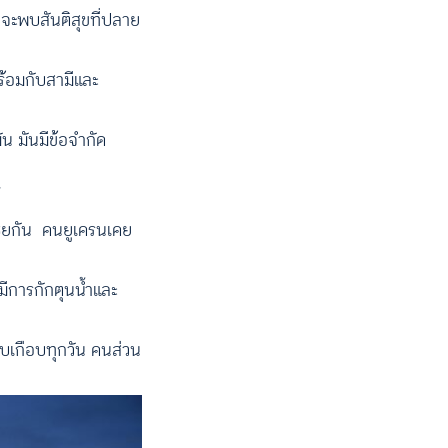
าจะพบสันติสุขที่ปลาย
พร้อมกับสามีและ
น มันมีข้อจำกัด
้
เซียกัน คนยูเครนเคย
ีการกักตุนน้ำและ
้รบเกือบทุกวัน คนส่วน