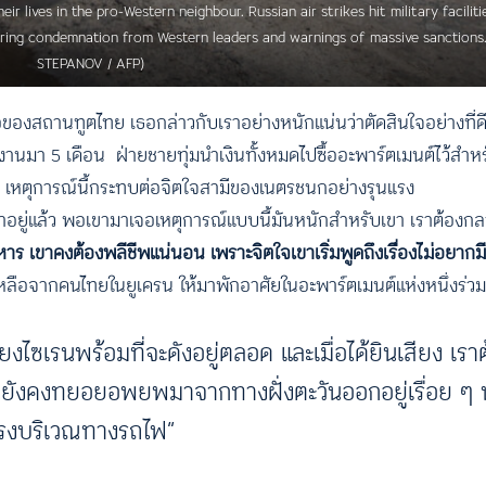
eir lives in the pro-Western neighbour. Russian air strikes hit military facili
ering condemnation from Western leaders and warnings of massive sanctions.
STEPANOV / AFP)
ถานทูตไทย เธอกล่าวกับเราอย่างหนักแน่นว่าตัดสินใจอย่างที่ดีที่ส
งานมา 5 เดือน ฝ่ายชายทุ่มนำเงินทั้งหมดไปซื้ออะพาร์ตเมนต์ไว้สำหร
ดสิ้น เหตุการณ์นี้กระทบต่อจิตใจสามีของเนตรชนกอย่างรุนแรง
ร้าอยู่แล้ว พอเขามาเจอเหตุการณ์แบบนี้มันหนักสำหรับเขา เราต้องกลา
าร เขาคงต้องพลีชีพแน่นอน เพราะจิตใจเขาเริ่มพูดถึงเรื่องไม่อยากมีชี
ยเหลือจากคนไทยในยูเครน ให้มาพักอาศัยในอะพาร์ตเมนต์แห่งหนึ่งร่ว
ยงไซเรนพร้อมที่จะดังอยู่ตลอด และเมื่อได้ยินเสียง เรา
นยังคงทยอยอพยพมาจากทางฝั่งตะวันออกอยู่เรื่อย ๆ น
ิด ตรงบริเวณทางรถไฟ”