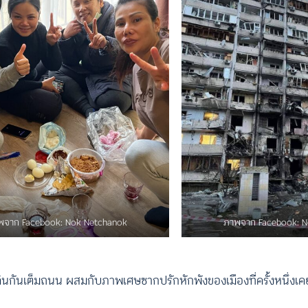
พจาก Facebook: Nok Netchanok
ภาพจาก Facebook: N
ินกันเต็มถนน ผสมกับภาพเศษซากปรักหักพังของเมืองที่ครั้งหนึ่งเ