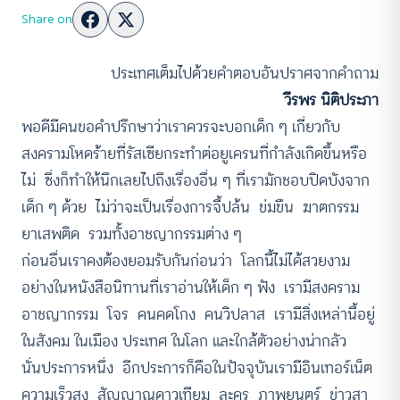
Share on
ประเทศเต็มไปด้วยคำตอบอันปราศจากคำถาม
วีรพร นิติประภา
พอดีมีคนขอคำปรึกษาว่าเราควรจะบอกเด็ก ๆ เกี่ยวกับ
สงครามโหดร้ายที่รัสเซียกระทำต่อยูเครนที่กำลังเกิดขึ้นหรือ
ไม่ ซึ่งก็ทำให้นึกเลยไปถึงเรื่องอื่น ๆ ที่เรามักชอบปิดบังจาก
เด็ก ๆ ด้วย ไม่ว่าจะเป็นเรื่องการจี้ปล้น ข่มขืน ฆาตกรรม
ยาเสพติด รวมทั้งอาชญากรรมต่าง ๆ
ก่อนอื่นเราคงต้องยอมรับกันก่อนว่า โลกนี้ไม่ได้สวยงาม
อย่างในหนังสือนิทานที่เราอ่านให้เด็ก ๆ ฟัง เรามีสงคราม
อาชญากรรม โจร คนคดโกง คนวิปลาส เรามีสิ่งเหล่านี้อยู่
ในสังคม ในเมือง ประเทศ ในโลก และใกล้ตัวอย่างน่ากลัว
นั่นประการหนึ่ง อีกประการก็คือในปัจจุบันเรามีอินเทอร์เน็ต
ความเร็วสูง สัญญาณดาวเทียม ละคร ภาพยนตร์ ข่าวสา