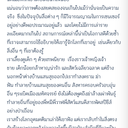
แน่นอนว่าภาพต้องสยดสยองจนเกินไปแม้ว่านั่นจะเป็นความ
จริง ซึ่งในปัจจุบันสื่อต่าง ๆ ก็มีวิจารณญาณในการเซนเซอร์
อยู่อย่างดีพอประมาณอยู่แล้ว และโดยไม่มีการเล่าราย
ละเอียดมากเกินไป สถานการณ์เหล่านี้น่าเป็นโอกาสดีด้วยซ้ำ
ที่เราจะสามารถใช้อธิบายให้เขารู้จักโลกที่เขาอยู่ เช่นเดียวกับ
สิ่งอื่น ๆ ที่เขาต้องรู้
เราเลี้ยงดูเด็ก ๆ ด้วยเทพนิยาย เรื่องราวเจ้าหญิงเจ้า
ชาย เด็กน้อยกล้าหาญน่ารัก และสัตว์เฉลียวฉลาด แต่ข้าง
นอกหน้าต่างบ้านแสนสุขออกไปเราทำสงคราม ฆ่า
ฟัน ทำลายบ้านแสนสุขของคนอื่น สังหารครอบครัวอบอุ่น
อื่น ๆระเบิดเมืองมหัศจรรย์ ยังไม่ต้องพูดถึงฆ่าล้างเผ่าพันธุ์
ทำลายถิ่นที่อยู่ของพี่หมีพี่วาฬพี่สัตว์แสนดีสารพัดสปีชีส์
อย่างป่าเถื่อน
เราสร้างโลกอุดมคติมาเล่าให้เขาฟัง แต่เรากลับทำในสิ่งตรง