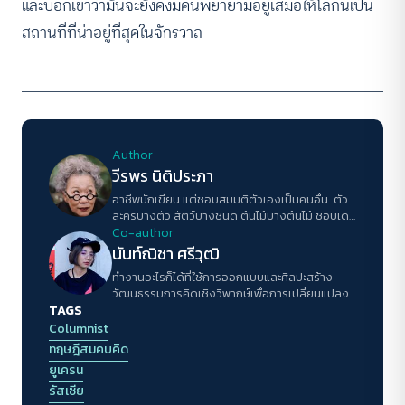
และบอกเขาว่ามันจะยังคงมีคนพยายามอยู่เสมอให้โลกนี้เป็น
สถานที่ที่น่าอยู่ที่สุดในจักรวาล
Author
วีรพร นิติประภา
อาชีพนักเขียน แต่ชอบสมมติตัวเองเป็นคนอื่น...ตัว
ละครบางตัว สัตว์บางชนิด ต้นไม้บางต้นไม้ ชอบเดิน
ทางในหัวโดยไม่ต้องเคลื่อนย้ายตัวไปไหน ไม่ชอบ
Co-author
เวลาต้องตอบคำถามประเภทที่ไม่รู้ว่าคนถามจะรู้ไป
นันท์ณิชา ศรีวุฒิ
ทำไม กับถูกให้อธิบายตัวเอง
ทำงานอะไรก็ได้ที่ใช้การออกแบบและศิลปะสร้าง
วัฒนธรรมการคิดเชิงวิพากษ์เพื่อการเปลี่ยนแปลง
TAGS
ของสังคมให้กับคนรุ่นใหม่ในเมืองเล็กๆ
Columnist
ทฤษฎีสมคบคิด
ยูเครน
รัสเซีย