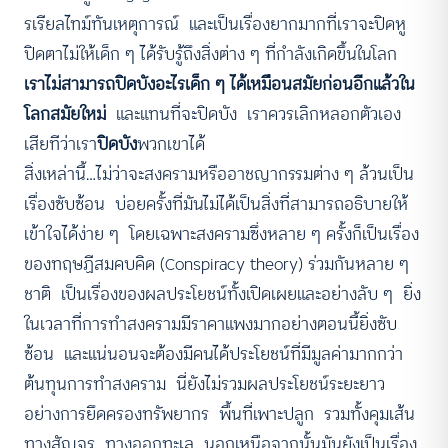
รเรียลไทม์ทันเหตุการณ์ และเป็นเรื่องยากมากที่เราจะปิดหู
ปิดตาไม่ให้เด็ก ๆ ได้รับรู้ถึงสิ่งต่าง ๆ ที่กำลังเกิดขึ้นในโลก
เราไม่สามารถปิดบังอะไรเด็ก ๆ ได้เหมือนสมัยก่อนอีกแล้วใน
โลกสมัยใหม่
และแทนที่จะปิดบัง เราควรเลิกหลอกตัวเอง
เสียทีว่าเรา
ปิดบัง
พวกเขาได้
สิ่งเหล่านี้…ไม่ว่าจะสงครามหรืออาชญากรรมต่าง ๆ ล้วนเป็น
เรื่องซับซ้อน บ่อยครั้งที่มันไม่ได้เป็นสิ่งที่สามารถอธิบายให้
เข้าใจได้ง่าย ๆ โดยเฉพาะสงครามซึ่งหลาย ๆ ครั้งก็เป็นเรื่อง
ของทฤษฏีสมคบคิด (Conspiracy theory) ร่วมกันหลาย ๆ
ชาติ เป็นเรื่องของผลประโยชน์ทั้งเปิดเผยและอย่างลับ ๆ ยิ่ง
ในเวลาที่การทำสงครามมีราคาแพงมากอย่างตอนนี้ยิ่งซับ
ซ้อน และแน่นอนจะต้องมีคนได้ประโยชน์ที่มีมูลค่ามากกว่า
ต้นทุนการทำสงคราม นี่ยังไม่รวมผลประโยชน์ระยะยาว
อย่างการยึดครองทรัพยากร พื้นที่เพาะปลูก รวมทั้งคุมเส้น
ทางสัญจร ทางออกทะเล นอกเหนือจากนั้นมันยังเป็นเรื่อง