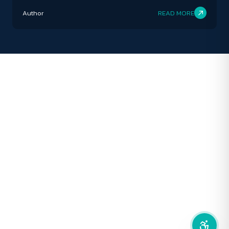
เข้าออกประเทศระลอกแล้วระลอกเล่า
Author
READ MORE
ปิด
Protan
Deutan
Tritan
คอนทราสต์สูง
โหมดขาวดำ
ฟอนต์อ่านง่าย
เน้นลิงก์
เน้นกรอบ Focus
ซ่อนรูปภาพ
ลดการเคลื่อนไหว