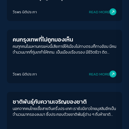
ปัญหาต่างหาก
วีรพร นิติประภา
READ MORE
Columnist
คนกรุงเทพที่ไม่ถูกมองเห็น
คนทุกคนในมหานครแห่งนี้เสียภาษีให้เมืองไม่ทางตรงก็ทางอ้อม มีคน
จำนวนมากที่ทุ่มเททำให้กทม. เป็นเมืองเรืองรอง มีชีวิตชีวา ติด
อันดับเมืองน่าอยู่ เป็นเมืองสุดสวย แต่กลับกลายเป็นผู้รองรับ
สารพัดปัญหาของเมืองเอาไว้เต็ม ๆ โดยไม่เคยถูกมองเห็น
ACCESS
IBILITY
วีรพร นิติประภา
READ MORE
Columnist
ขนาดตัวอักษร
A-
A
A+
A++
ชาติพันธุ์กับความเจริญของชาติ
ระยะห่างข้อความ
นอกจากคนไทยเชื้อสายจีนครึ่งประเทศ เรายังมีชาวไทยมุสลิมอีกเป็น
จำนวนมากรองลงมา ซึ่งประกอบด้วยชาติพันธุ์ต่าง ๆ ถึงห้าชาติ
ปกติ
มาก
มากที่สุด
จากอินเดีย เปอร์เซีย มลายู ตะวันออกกลาง และยังมีคนไทยเชื้อสาย
อินเดีย เวียดนาม ลาว ชวา พม่า มอญ เขมร โปรตุเกส ญี่ปุ่น เดินทาง
ปรับสีสำหรับตาบอดสี