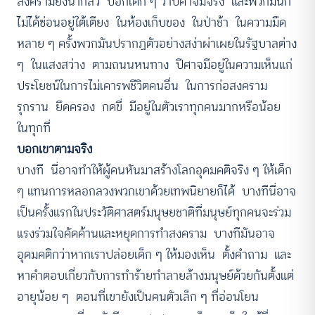
สงครามยิ่งน่ากลัว บอกเด็ก ๆ ว่าปีศาจมีจริง และพวกมันก็
ไม่ได้ซ่อนอยู่ใต้เตียง ในห้องเก็บของ ในป่าช้า ในความมืด
หลาย ๆ ครั้งพวกมันปรากฏตัวอย่างสง่าผ่าเผยในรัฐบาลต่าง
ๆ ในแสงสว่าง ตามถนนหนทาง ปีศาจมีอยู่ในความเห็นแก่
ประโยชน์ในการไม่เคารพชีวิตคนอื่น ในการก่อสงคราม
รุกราน ยึดครอง กดขี่ มีอยู่ในตัวเราทุกคนมากหรือน้อย
ในทุกที่
บอกเขาตามจริง
บางที นี่อาจทำให้ผู้คนหันมาสร้างโลกอุดมคติจริง ๆ ให้เด็ก
ๆ แทนการหลอกลวงพวกเขาด้วยเทพนิยายก็ได้ บางทีนี่อาจ
เป็นครั้งแรกในประวัติศาสตร์มนุษยชาติที่มนุษย์ทุกคนจะร่วม
แรงร่วมใจคัดค้านและหยุดการทำสงคราม บางทีมันอาจ
อุดมคติกว่าหากเราปล่อยเด็ก ๆ ให้มองเห็น ตั้งคำถาม และ
หาคำตอบเกี่ยวกับการทำร้ายทำลายล้างมนุษย์ด้วยกันตั้งแต่
อายุน้อย ๆ ตอนที่เขายังเป็นคนตัวเล็ก ๆ ที่อ่อนโยน