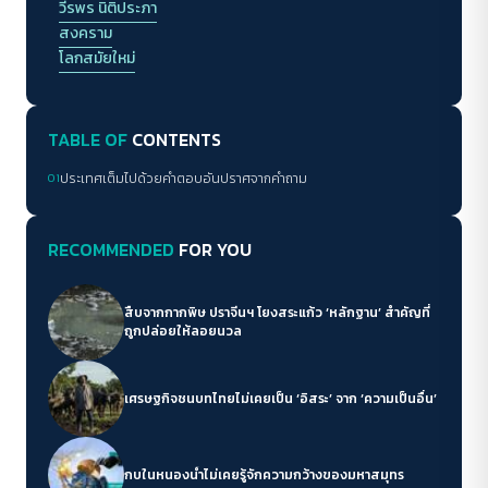
วีรพร นิติประภา
สงคราม
โลกสมัยใหม่
TABLE OF
CONTENTS
01
ประเทศเต็มไปด้วยคำตอบอันปราศจากคำถาม
RECOMMENDED
FOR YOU
สืบจากกากพิษ ปราจีนฯ โยงสระแก้ว ‘หลักฐาน’ สำคัญที่
ถูกปล่อยให้ลอยนวล
เศรษฐกิจชนบทไทยไม่เคยเป็น ‘อิสระ’ จาก ‘ความเป็นอื่น’
กบในหนองน้ำไม่เคยรู้จักความกว้างของมหาสมุทร