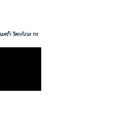
มเศร้า วิตกกังวล ทร