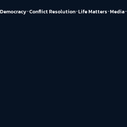
Democracy
Conflict Resolution
Life Matters
Media
Politics
Justice
Gender & Sexuality
Documentary
ful
Environment
Human & Society
Inequality
Play Read
Welfare state
Young Spirit
New World Order