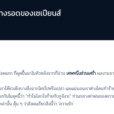
ะทางรอดของเซเปียนส์
โยคแรก ที่ผุดขึ้นมาในหัวหลังจากที่อ่าน
เศษหนึ่งส่วนเศร้า
ผลงานจา
เราได้ช่วงชิงบางสิ่งจากใครไปหรือเปล่า และแน่นอนเราต่างโดนทำร้า
ติดปากกันในยุคนี้ว่า “ทำไมโลกใจร้ายกับกูจังวะ” ท่ามกลางห่าฝนของคว
ั้น คุ้น ๆ ว่าสังคมเรียกสิ่งนี้ว่า ‘ความรัก’