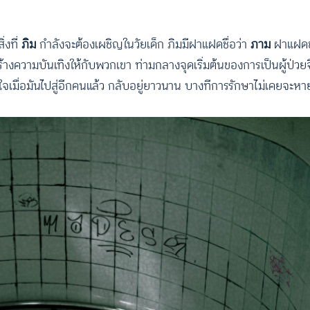
ิ่งที่
ภิม
กำลังจะต้องเผชิญในวัยเด็ก ภิมมีฝาแฝดชื่อว่า
ภาม
ฝาแฝดช
างความบันเทิงให้กับพวกเขา ท่ามกลางจุดเริ่มต้นของการเป็นผู้ป่วยจิ
กใจเมื่อมันไปสู่อีกคนแล้ว กลับอยู่ยาวนาน บางทีการรักษาไม่เคยจะห