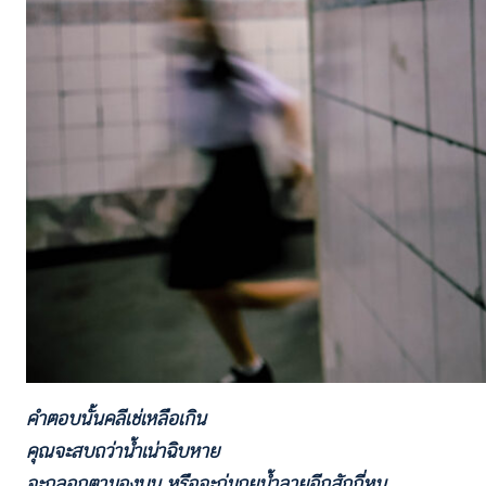
คำตอบนั้นคลีเช่เหลือเกิน
คุณจะสบถว่าน้ำเน่าฉิบหาย
จะกลอกตามองบน หรือจะถ่มถุยน้ำลายอีกสักกี่หน