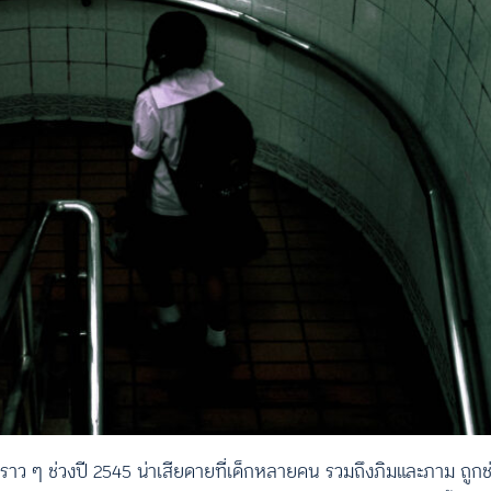
อราว ๆ ช่วงปี 2545 น่าเสียดายที่เด็กหลายคน รวมถึงภิมและภาม ถูกช