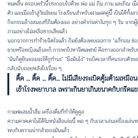
หมดสิ้น ครอบครัวนี้ประกอบไปด้วย พ่อ แม่ ภิม ภาม และภิณ เมื่อคร
ตัว และเมื่อเข้าสู่วัยมัธยม โรงเรียนสำหรับฝาแฝดคู่นี้ เป็นได้ทั้
กิจกรรมล้างสมองที่ภิมต้องเจอ อย่างคำก่นด่าในทุก ๆ วัน จากผู้เป็น
ภามอย่างไม่เหลือซากเสียแล้ว
นอกจากการทำร้ายจิตใจแล้ว ภิมยังต้องพบเจอการ “แก้ทอม ซ่อมดี้” 
ชายหรือหญิงแล้วละก็ การพาไปหาจิตแพทย์ คือทางออกสำหรับหลา
“มันก็ดูยินยอมจะให้กูทำนะ” “มึงมันโง่” ระเบิดเวลาที่คนรอบตัวของ
กลับนับถอยหลังไปเรื่อย ๆ
ติ๊ด … ติ๊ด … ติ๊ด… ไม่มีเสียงระเบิดตู้มต้ามเหม
เข้าโรงพยาบาล เพราะกินยาเกินขนาดกับกรีดแขน
กาแฟผสมน้ำส้ม เครื่องดื่มที่ทำให้ดูคูล
ความคาดเดาไม่ได้ในหนังสือเล่มนี้ พอ ๆ กับเวลาเล่นเครื่องเล
พบกับความน่ากลัวของมันแล้ว