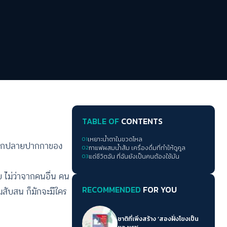
TABLE OF
CONTENTS
01
เหยาะน้ำตาในขวดโหล
กปลายปากกาของ
02
กาแฟผสมน้ำส้ม เครื่องดื่มที่ทำให้ดูคูล
03
แด่ชีวิตฉัน ที่ฉันยังเป็นคนต้องใช้มัน
ย ไม่ว่าจากคนอื่น คน
RECOMMENDED
FOR YOU
ามสับสน ก็มักจะมีใคร
ชาติที่เพิ่งสร้าง ‘สองฝั่งโขงเป็น