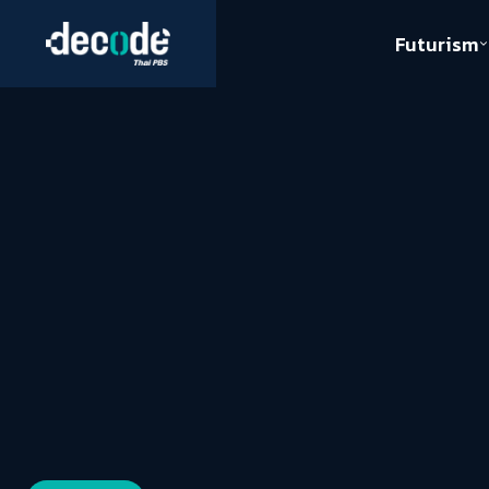
Futurism
Journalism
Crack 
Education
Peace
Sustainability
Workers/Economy
Human Rights