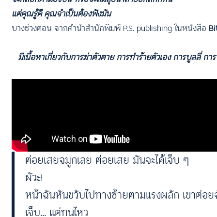
แต่คุณรู้ดี คุณจำเป็นต้องฟังมัน
บางช่วงตอน จากคำนำสำนักพิมพ์ P.S. publishing ในหนังสือ
Bi
มีเนื้อหาเกี่ยวกับการฆ่าตัวตาย การทำร้ายตัวเอง การบูลลี่ 
ฟังเพลงจากช่วง Playlist(en)
เหยาะน้ำตาในขวดโหล
ผัวะ!
ฉันต่อยหน้าเขาจนมือแดงน่วมไปหมด
ต่อยเสยจมูกเลย ต่อยเสย มันจะได้เจ็บ ๆ
ผัวะ!
หน้าฉันหันขวับไปทางซ้ายตามแรงผลัก เขาต่อย
เจ็บ… แต่ทนไหว