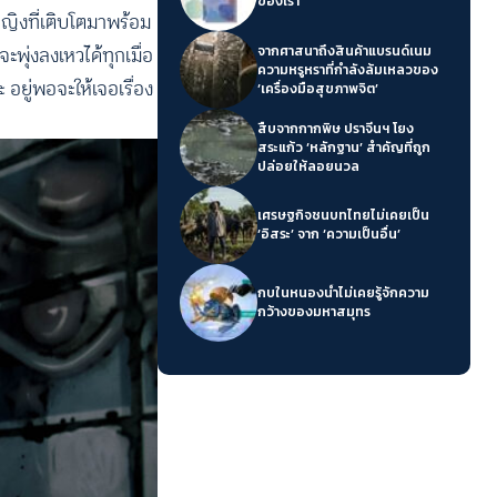
ของเรา’
หญิงที่เติบโตมาพร้อม
พุ่งลงเหวได้ทุกเมื่อ
จากศาสนาถึงสินค้าแบรนด์เนม
ความหรูหราที่กำลังล้มเหลวของ
 อยู่พอจะให้เจอเรื่อง
‘เครื่องมือสุขภาพจิต’
สืบจากกากพิษ ปราจีนฯ โยง
สระแก้ว ‘หลักฐาน’ สำคัญที่ถูก
ปล่อยให้ลอยนวล
เศรษฐกิจชนบทไทยไม่เคยเป็น
‘อิสระ’ จาก ‘ความเป็นอื่น’
กบในหนองน้ำไม่เคยรู้จักความ
กว้างของมหาสมุทร