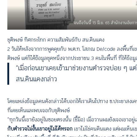
จนถึงวันนี้ 15 มิ.ย. 65 สำนักงานอัย
ชุติพงษ์ ทิศกระโทก ความสัมพันธ์กับ สน.ดินแดง
2 วันให้หลังจากการพูดคุยกับ พ.ต.ท. โสภณ De/code ลงพื้นที่เขตดิ
ติพงษ์ แต่ก็ได้ข้อมูลชุดหนึ่งจากประชาชน 3 คนในพื้นที่ ที่ให้ข้
“เมื่อก่อนเขาเคยเข้ามาช่วยงานตำรวจบ่อย ๆ แต่ไม
สน.ดินแดงกล่าว
โดยแหล่งข้อมูลคนดังกล่าวได้บอกให้เราเดินไปทาง ซ.ประชาสงเครา
ที่เคยเห็นและพบเจอกับชุติพงษ์
“ทุกวันนี้เขายังอยู่ในซอยตรงนั้น (ชี้มือ) เมื่อวานผมยังเจอเขาอยู่
กับตำรวจไม่งั้นเขาอยู่ไม่ได้หรอก
เขาไม่ใช่คนดินแดง แต่ผมเห็นเขาม