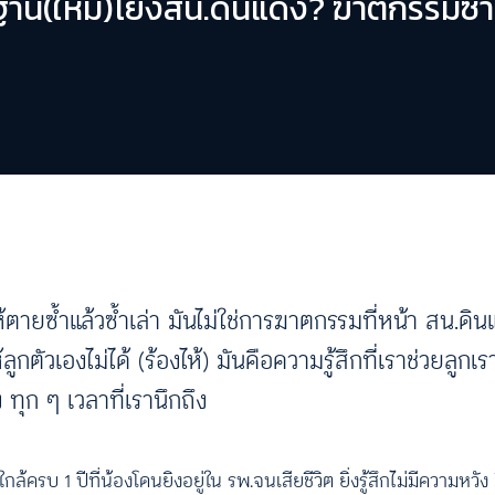
ฐาน(ใหม่)โยงสน.ดินแดง? ฆาตกรรมซ้ำ
ห้ตายซ้ำแล้วซ้ำเล่า มันไม่ใช่การฆาตกรรมที่หน้า สน.ดิ
ตัวเองไม่ได้ (ร้องไห้) มันคือความรู้สึกที่เราช่วยลูกเร
 ทุก ๆ เวลาที่เรานึกถึง
ล้ครบ 1 ปีที่น้องโดนยิงอยู่ใน รพ.จนเสียชีวิต ยิ่งรู้สึกไม่มีความหวัง ม