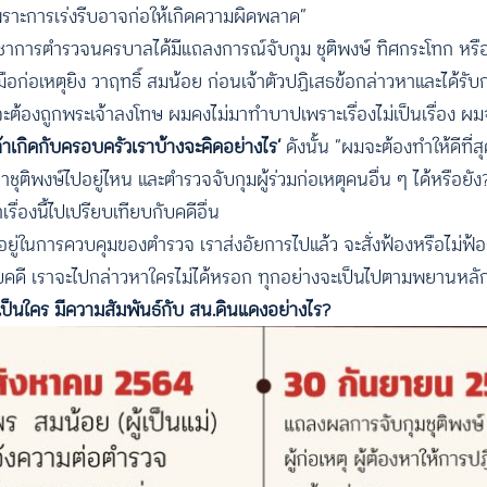
พราะการเร่งรีบอาจก่อให้เกิดความผิดพลาด”
าการตำรวจนครบาลได้มีแถลงการณ์จับกุม ชุติพงษ์ ทิศกระโทก หรือแ
มือก่อเหตุยิง วาฤทธิ์ สมน้อย ก่อนเจ้าตัวปฏิเสธข้อกล่าวหาและได้รับ
จะต้องถูกพระเจ้าลงโทษ ผมคงไม่มาทำบาปเพราะเรื่องไม่เป็นเรื่อง ผมจะ
ถ้าเกิดกับครอบครัวเราบ้างจะคิดอย่างไร’
ดังนั้น “ผมจะต้องทำให้ดีที่สุ
ยว่าชุติพงษ์ไปอยู่ไหน และตำรวจจับกุมผู้ร่วมก่อเหตุคนอื่น ๆ ได้หรือยัง
่องนี้ไปเปรียบเทียบกับคดีอื่น
ด้อยู่ในการควบคุมของตำรวจ เราส่งอัยการไปแล้ว จะสั่งฟ้องหรือไม่ฟ้อง
งกับคดี เราจะไปกล่าวหาใครไม่ได้หรอก ทุกอย่างจะเป็นไปตามพยานหล
าเป็นใคร มีความสัมพันธ์กับ สน.ดินแดงอย่างไร?