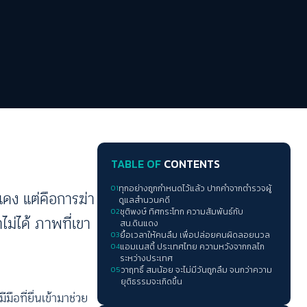
TABLE OF
CONTENTS
01
ทุกอย่างถูกกำหนดไว้แล้ว ปากคำจากตำรวจผู้
นแดง แต่คือการฆ่า
ดูแลสำนวนคดี
02
ชุติพงษ์ ทิศกระโทก ความสัมพันธ์กับ
าไม่ได้ ภาพที่เขา
สน.ดินแดง
03
ยื้อเวลาให้คนลืม เพื่อปล่อยคนผิดลอยนวล
04
แอมเนสตี้ ประเทศไทย ความหวังจากกลไก
ระหว่างประเทศ
05
วาฤทธิ์ สมน้อย จะไม่มีวันถูกลืม จนกว่าความ
ยุติธรรมจะเกิดขึ้น
ีมือที่ยื่นเข้ามาช่วย