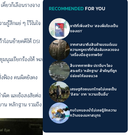
ดี๋ยวก็เลือนรางจาง
RECOMMENDED
FOR YOU
ามรู้สึกแย่ ๆ ไว้ในใจ
ชาติที่เพิ่งสร้าง ‘สองฝั่งโขงเป็น
ของเรา’
้าโอนย้ายคดีให้ DSI
จากศาสนาถึงสินค้าแบรนด์เนม
ความหรูหราที่กำลังล้มเหลวของ
‘เครื่องมือสุขภาพจิต’
ชุมนุมเรียกร้องให้ พล
สืบจากกากพิษ ปราจีนฯ โยง
สระแก้ว ‘หลักฐาน’ สำคัญที่ถูก
ปล่อยให้ลอยนวล
ั่งฟ้อง คนผิดยังคง
เศรษฐกิจชนบทไทยไม่เคยเป็น
ทำผิด และข้อสงสัยต่อ
‘อิสระ’ จาก ‘ความเป็นอื่น’
พยาน หลักฐาน รวมถึง
กบในหนองน้ำไม่เคยรู้จักความ
กว้างของมหาสมุทร