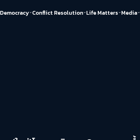
Democracy
Conflict Resolution
Life Matters
Media
Politics
Justice
Gender & Sexuality
Documentary
ful
Environment
Human & Society
Inequality
Play Read
Welfare state
Young Spirit
New World Order