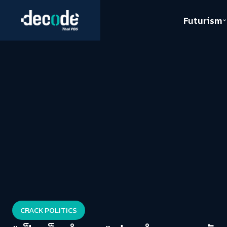
Futurism
Journalism
Crack 
Education
Peace
Sustainability
Workers/Economy
Human Rights
CRACK POLITICS