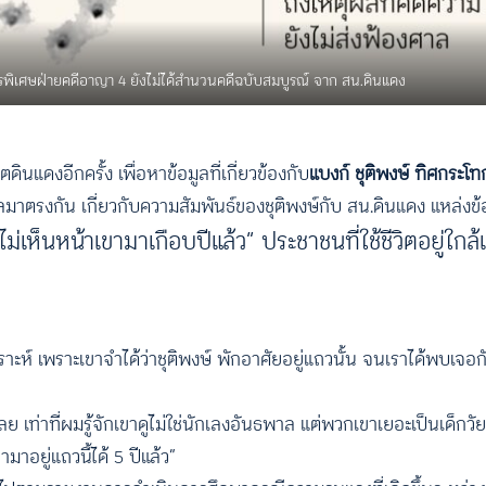
การพิเศษฝ่ายคดีอาญา 4 ยังไม่ได้สำนวนคดีฉบับสมบูรณ์ จาก สน.ดินแดง
นแดงอีกครั้ง เพื่อหาข้อมูลที่เกี่ยวข้องกับ
แบงก์ ชุติพงษ์ ทิศกระโท
อมูลมาตรงกัน เกี่ยวกับความสัมพันธ์ของชุติพงษ์กับ สน.ดินแดง แหล่งข้อ
่เห็นหน้าเขามาเกือบปีแล้ว” ประชาชนที่ใช้ชีวิตอยู่ใกล้
ะห์ เพราะเขาจำได้ว่าชุติพงษ์ พักอาศัยอยู่แถวนั้น จนเราได้พบเจอ
เลย เท่าที่ผมรู้จักเขาดูไม่ใช่นักเลงอันธพาล แต่พวกเขาเยอะเป็นเด็กวัยรุ
าอยู่แถวนี้ได้ 5 ปีแล้ว”