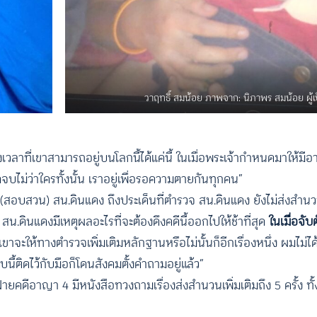
วาฤทธิ์ สมน้อย ภาพจาก: นิภาพร สมน้อย ผู้เ
ลาที่เขาสามารถอยู่บนโลกนี้ได้แค่นี้ ในเมื่อพระเจ้ากำหนดมาให้มีอาย
บไม่ว่าใครทั้งนั้น เราอยู่เพื่อรอความตายกันทุกคน”
สอบสวน) สน.ดินแดง ถึงประเด็นที่ตำรวจ สน.ดินแดง ยังไม่ส่งสำน
5
สน.ดินแดงมีเหตุผลอะไรที่จะต้องดึงคดีนี้ออกไปให้ช้าที่สุด
ในเมื่อจับ
ขาจะให้ทางตำรวจเพิ่มเติมหลักฐานหรือไม่นั้นก็อีกเรื่องหนึ่ง ผมไม่ได้
ี้ติดไว้กับมือก็โดนสังคมตั้งคำถามอยู่แล้ว”
ยคดีอาญา 4 มีหนังสือทวงถามเรื่องส่งสำนวนเพิ่มเติมถึง 5 ครั้ง ทั้งที่