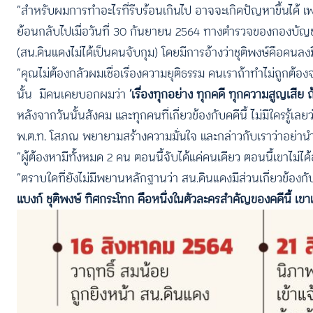
“สำหรับผมการทำอะไรที่รีบร้อนเกินไป อาจจะเกิดปัญหาขึ้นได้ เ
ย้อนกลับไปเมื่อวันที่ 30 กันยายน 2564 ทางตำรวจของกองบัญช
(สน.ดินแดงไม่ได้เป็นคนจับกุม) โดยมีการอ้างว่าชุติพงษ์คือคนลง
“คุณไม่ต้องกลัวผมเชื่อเรื่องความยุติธรรม คนเราถ้าทำไม่ถูกต้อง
นั้น มีคนเคยบอกผมว่า
‘เรื่องทุกอย่าง ทุกคดี ทุกความสูญเสีย 
หลังจากวันนั้นสังคม และทุกคนที่เกี่ยวข้องกับคดีนี้ ไม่มีใครรู้เล
พ.ต.ท. โสภณ พยายามสร้างความมั่นใจ และกล่าวกับเราว่าอย่านำเรื
“ผู้ต้องหามีทั้งหมด 2 คน ตอนนี้จับได้แค่คนเดียว ตอนนี้เขาไม่ไ
“ตราบใดที่ยังไม่มีพยานหลักฐานว่า สน.ดินแดงมีส่วนเกี่ยวข้อ
แบงก์ ชุติพงษ์ ทิศกระโทก คือหนึ่งในตัวละครสำคัญของคดีนี้ เข