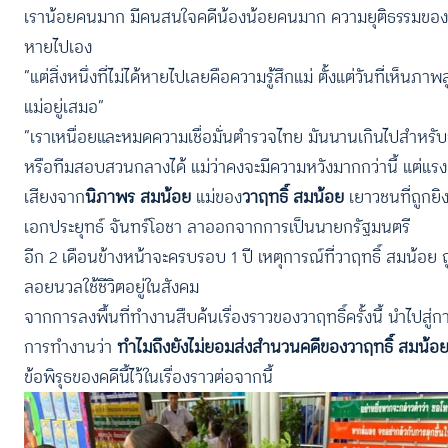
เราน้อยคนมาก มีคนสนใจคดีน้องน้อยคนมาก ความยุติธรรมของน้อง
หายไปเอง
“แต่สิ่งหนึ่งที่ไม่ได้หายไปเลยคือความรู้สึกแม่ ตั้งแต่วันที่เห็น
แม่อยู่เสมอ”
“เราเหนื่อยและหมดความเชื่อมั่นตำรวจไทย มันนานเกินไปสำห
หรือทีมสอบสวนกลางได้ แม่ว่าคงจะมีความหวังมากกว่านี้ แต่แรงเราไ
เสียงจาก
นิภาพร สมน้อย
แม่ของ
วาฤทธิ์ สมน้อย
เยาวชนที่ถูกยิ
เอกประยุทธ์ จันทร์โอชา ลาออกจากการเป็นนายกรัฐมนตรี
อีก 2 เดือนข้างหน้าจะครบรอบ 1 ปี เหตุการณ์ที่วาฤทธิ์ สมน้อย 
ลอยนวลใช้ชีวิตอยู่ในสังคม
จากการลงพื้นที่ทำงานสืบค้นเรื่องราวของวาฤทธิ์ครั้งนี้ นำไปส
การทำงานว่า
ทำไมถึงยังไม่ยอมส่งสำนวนคดีของวาฤทธิ์ สมน้อ
ข้อพิรุธของคดีนี้ไว้ในเรื่องราวต่อจากนี้