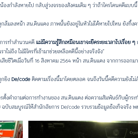
กำลังหายไป กลับสู่วงจรของสังคมเดิม ๆ ว่าถ้าใครโดนคดีแบบนี้ เ
ภาพลูกล้มลงหน้า สน.ดินแดง ภาพนั้นยังอยู่ในหัวไม่ได้หายไปไหน ยังทิ้งคว
รับการทำสำนวนคดี
แม่มีความรู้สึกเหมือนเขาจะยืดระยะเวลาไปเรื่อย ๆ
ถ
ม่ถึง ไม่มีใครที่เข้ามาช่วยเหลือคดีนี้อย่างจริงจัง”
งเสียชีวิตเมื่อวันที่ 16 สิงหาคม 2564 หน้า สน.ดินแดง จากการออกมา
ถูกยิง
De/code
ติดตามเรื่องนี้มาโดยตลอด จนถึงวันนี้คดีความยังไม่ส
ู่การตั้งคำถามต่อการทำงานของ สน.ดินแดง ต่อความสัมพันธ์กับผู้กระ
ย
ฉบับสมบูรณ์ให้สำนักอัยการ De/code รวบรวมข้อมูลข้อเท็จจริง 