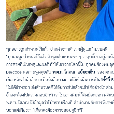
ทุกอย่างถูกกำหนดไว้แล้ว ปากคำจากตำรวจผู้ดูแลสำนวนคดี
“ทุกคนถูกกำหนดไว้แล้ว ถ้าพูดกันแบบตรง ๆ วาฤทธิ์เขาอยู่จนถึงเว
การตายก็เป็นเหตุและผลที่ทำให้เขาจากโลกนี้ไป ทุกคนต้องพบจุดจ
De/code ต่อสายพูดคุยกับ
พ.ต.ท. โสภณ แย้มชมชื่น
รอง ผกก.(
เติม หลังสำนักอัยการมีหนังสือทวงถามให้ดำเนินการเป็น
ครั้งที่ 
“ไม่ได้ช้าหรอก ส่งสำนวนคดีให้อัยการไปแล้วจะช้าได้อย่างไร ส่วนเ
อ้างจะต้องไปตรวจสอบอีกที เราไม่เอาคดีมาไว้ติดมือหรอก คดีแบบน
พ.ต.ท. โสภณ ให้ข้อมูลว่าไม่ทราบเรื่องที่ สำนักงานอัยการพิเศษฝ่า
บอกแต่เพียงว่า “เดี๋ยวคงต้องตรวจสอบดูอีกที”