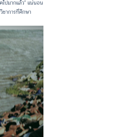
มพูดไปมากแล้ว” แน่นอน
กวิชาการที่ศึกษา