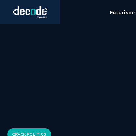
Futurism
Journalism
Crack 
Education
Peace
Sustainability
Workers/Economy
Human Rights
CRACK POLITICS