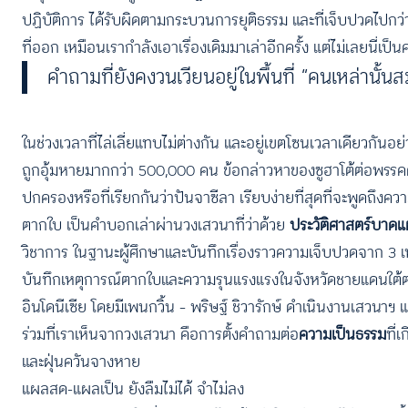
ปฏิบัติการ ได้รับผิดตามกระบวนการยุติธรรม และที่เจ็บปวดไปกว่
ที่ออก เหมือนเรากำลังเอาเรื่องเดิมมาเล่าอีกครั้ง แต่ไม่เลยนี่
คำถามที่ยังคงวนเวียนอยู่ในพื้นที่ “คนเหล่านั
ในช่วงเวลาที่ไล่เลี่ยแทบไม่ต่างกัน และอยู่เขตโซนเวลาเดียวกัน
ถูกอุ้มหายมากกว่า 500,000 คน ข้อกล่าวหาของซูฮาโต้ต่อพรร
ปกครองหรือที่เรียกกันว่าปันจาซีลา เรียบง่ายที่สุดที่จะพูดถึงควา
ตากใบ เป็นคำบอกเล่าผ่านวงเสวนาที่ว่าด้วย
ประวัติศาสตร์บา
วิชาการ ในฐานะผู้ศึกษาและบันทึกเรื่องราวความเจ็บปวดจาก 3 เหต
บันทึกเหตุการณ์ตากใบและความรุนแรงแรงในจังหวัดชายแดนใต้ตลอ
อินโดนีเซีย โดยมีเพนกวิ้น – พริษฐ์ ชิวารักษ์ ดำเนินงานเสวนาฯ 
ร่วมที่เราเห็นจากวงเสวนา คือการตั้งคำถามต่อ
ความเป็นธรรม
ที่
และฝุ่นควันจางหาย
แผลสด-แผลเป็น ยังลืมไม่ได้ จำไม่ลง