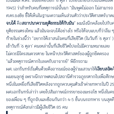
เป็นแผล ศ.ดร.”ธงชัยหยิบยก ‘6 ตุลา’ เปรียบเทียบกับโฮโลคอสต์ 
1945) ว่าสำหรับคนที่เหตุการณ์นั้นมา “มันพูดไม่ออก ไม่สามาร
ศ.ดร.ธงชัย ชี้ให้เห็นในฐานะความเห็นส่วนตัวว่าประวัติศาสตร์บา
จบได้
คือ
สถาปนาความยุติธรรมให้กับมัน
” ผมนั่งนึกคล้อยไปกับศ
ยุติธรรมตรงไหน แล้วมันจะจบได้อย่างไร หรือให้จบแบบที่ว่าลื
ท้ายในช่วงนี้ว่า “อยากให้เราสนใจคนที่เสียชีวิต (ในวันที่ ‘6 ตุลา’
เช้าวันที่ ‘6 ตุลา’ คนเหล่านั้นที่เสียชีวิตไปจะไม่มีความหมายเลย
ไม่ควรมีใครสมควรตาย ในหน้าประวัติศาสตร์ของผู้ถูกยึดครอง
“แล้วเหตุการณ์ตากใบละครับอาจารย์” พิธีกรถาม
ผศ. เอกรินทร์เริ่มต้นด้วยดึงอารมณ์ของผู้ร่วมเสวนาให้
เงียบสงัด
ด
ผมขนลุกซู่ เพราะนึกภาพตอนไปสถานีตำรวจภูธรตากใบเพื่อศึกษ
หนึ่งในเหยื่อที่เสียชีวิตหลังจากถูกควบคุมตัวเข้าค่ายทหารในปี 2
ผศ.เอกรินทร์เล่าว่า เคยไปสัมภาษณ์ภรรยาของมะรอโซ หนึ่งในคน
ของเพื่อน ๆ ที่ถูกจับและซ้อนกันกว่า 4-5 ชั้นบนรถทหาร บนสุดค
เหตุการณ์ดังกล่าวมีผู้เสียชีวิต 85 คน