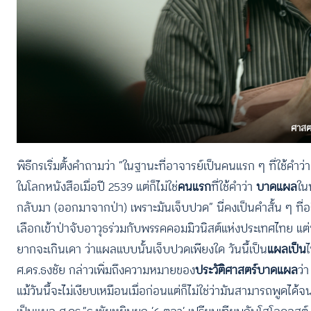
ศาสตร
พิธีกรเริ่มตั้งคำถามว่า “ในฐานะที่อาจารย์เป็นคนแรก ๆ ที่ใช้คำว่
ในโลกหนังสือเมื่อปี 2539 แต่ก็ไม่ใช่
คนแรก
ที่ใช้คำว่า
บาดแผล
ใน
กลับมา (ออกมาจากป่า) เพราะมันเจ็บปวด” นี่คงเป็นคำสั้น ๆ ที่อ
เลือกเข้าป่าจับอาวุธร่วมกับพรรคคอมมิวนิสต์แห่งประเทศไทย แต่ท
ยากจะเกินเดา ว่าแผลแบบนั้นเจ็บปวดเพียงใด วันนี้เป็น
แผลเป็น
ศ.ดร.ธงชัย กล่าวเพิ่มถึงความหมายของ
ประวัติศาสตร์บาดแผล
ว่า
แม้วันนี้จะไม่เงียบเหมือนเมื่อก่อนแต่ก็ไม่ใช่ว่ามันสามารถพูด