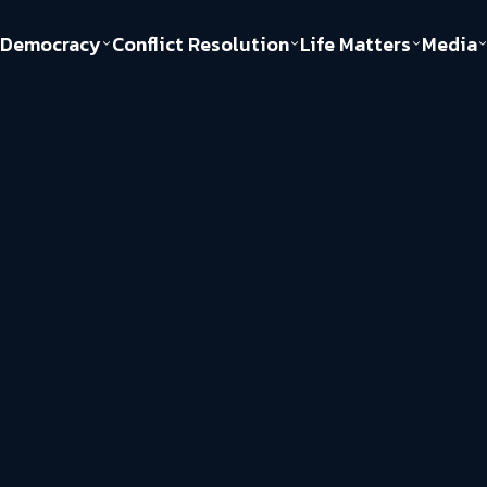
Democracy
Conflict Resolution
Life Matters
Media
Politics
Justice
Gender & Sexuality
Documentary
ful
Environment
Human & Society
Inequality
Play Read
Welfare state
Young Spirit
New World Order