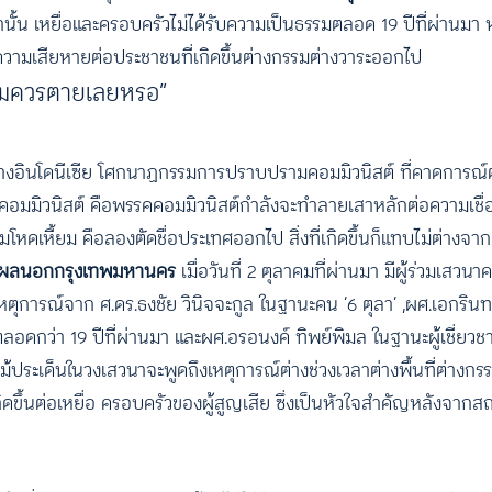
านั้น เหยื่อและครอบครัวไม่ได้รับความเป็นธรรมตลอด 19 ปีที่ผ่านมา
เป็นความเสียหายต่อประชาชนที่เกิดขึ้นต่างกรรมต่างวาระออกไป
้นสมควรตายเลยหรอ”
อย่างอินโดนีเซีย โศกนาฏกรรมการปราบปรามคอมมิวนิสต์ ที่คาดการณ์ตัว
คคอมมิวนิสต์ คือพรรคคอมมิวนิสต์กำลังจะทำลายเสาหลักต่อความเช
มโหดเหี้ยม คือลองตัดชื่อประเทศออกไป สิ่งที่เกิดขึ้นก็แทบไม่ต่างจาก
ดแผลนอกกรุงเทพมหานคร
เมื่อวันที่ 2 ตุลาคมที่ผ่านมา มีผู้ร่วมเส
ุการณ์จาก ศ.ดร.ธงชัย วินิจจะกูล ในฐานะคน ‘6 ตุลา’ ,ผศ.เอกรินทร์
ดกว่า 19 ปีที่ผ่านมา และผศ.อรอนงค์ ทิพย์พิมล ในฐานะผู้เชี่ยว
แม้ประเด็นในวงเสวนาจะพูดถึงเหตุการณ์ต่างช่วงเวลาต่างพื้นที่ต่างกร
เกิดขึ้นต่อเหยื่อ ครอบครัวของผู้สูญเสีย ซึ่งเป็นหัวใจสำคัญหลังจา