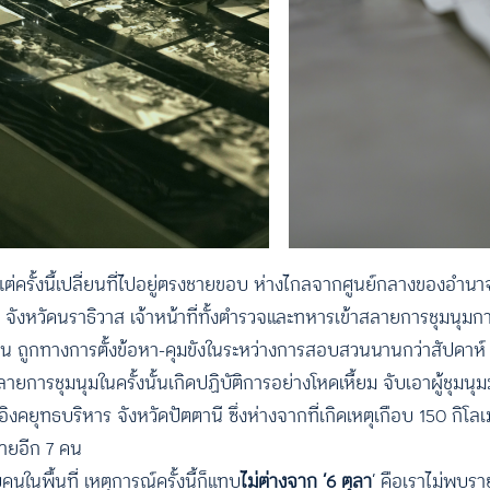
แต่ครั้งนี้เปลี่ยนที่ไปอยู่ตรงชายขอบ ห่างไกลจากศูนย์กลางของอำน
 จังหวัดนราธิวาส เจ้าหน้าที่ทั้งตำรวจและทหารเข้าสลายการชุมนุ
6 คน ถูกทางการตั้งข้อหา-คุมขังในระหว่างการสอบสวนนานกว่าสัปดาห์ 
ายการชุมนุมในครั้งนั้นเกิดปฏิบัติการอย่างโหดเหี้ยม จับเอาผู้ชุมนุม
ยุทธบริหาร จังหวัดปัตตานี ซึ่งห่างจากที่เกิดเหตุเกือบ 150 กิโลเม
หายอีก 7 คน
คนในพื้นที่ เหตุการณ์ครั้งนี้ก็แทบ
ไม่ต่างจาก ‘6 ตุลา
‘ คือเราไม่พบรา