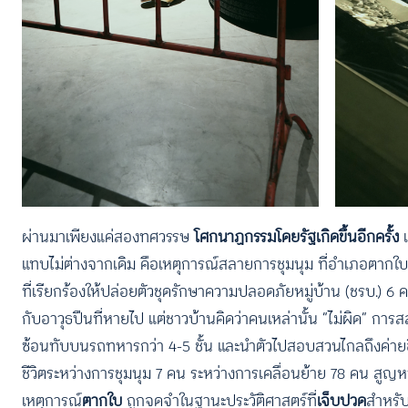
ผ่านมาเพียงแค่สองทศวรรษ
โศกนาฏกรรมโดยรัฐเกิดขึ้นอีกครั้ง
แทบไม่ต่างจากเดิม คือเหตุการณ์สลายการชุมนุม ที่อำเภอตากใบ
ที่เรียกร้องให้ปล่อยตัวชุดรักษาความปลอดภัยหมู่บ้าน (ชรบ.) 
กับอาวุธปืนที่หายไป แต่ชาวบ้านคิดว่าคนเหล่านั้น “ไม่ผิด” การสล
ซ้อนทับบนรถทหารกว่า 4-5 ชั้น และนำตัวไปสอบสวนไกลถึงค่ายอิงค
ชีวิตระหว่างการชุมนุม 7 คน ระหว่างการเคลื่อนย้าย 78 คน สูญ
เหตุการณ์
ตากใบ
ถูกจดจำในฐานะประวัติศาสตร์ที่
เจ็บปวด
สำหรับ