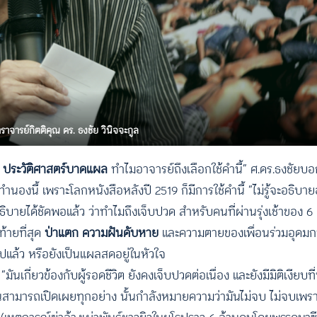
าจารย์กิตติคุณ ดร. ธงชัย วินิจจะกูล
า
ประวัติศาสตร์บาดแผล
ทำไมอาจารย์ถึงเลือกใช้คำนี้” ศ.ดร.ธงชัยบอก
ทำนองนี้ เพราะโลกหนังสือหลังปี 2519 ก็มีการใช้คำนี้ “ไม่รู้จะอธิบา
ธิบายได้ชัดพอแล้ว ว่าทำไมถึงเจ็บปวด สำหรับคนที่ผ่านรุ่งเช้าของ 
้ายที่สุด
ป่าแตก
ความฝันดับหาย
และความตายของเพื่อนร่วมอุดมกา
ไปแล้ว หรือยังเป็นแผลสดอยู่ในหัวใจ
 “มันเกี่ยวข้องกับผู้รอดชีวิต ยังคงเจ็บปวดต่อเนื่อง และยังมีมิติเงียบที
ได้จนสามารถเปิดเผยทุกอย่าง นั้นกำลังหมายความว่ามันไม่จบ ไม่จบเพร