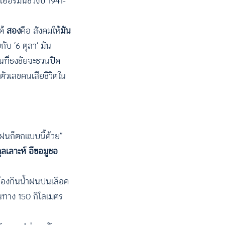
เยอรมันช่วงปี 1941-
ด้
สอง
คือ สังคมให้
มัน
ับ ‘6 ตุลา’ มัน
นที่ธงชัยจะชวนปิด
ตัวเลขคนเสียชีวิตใน
ละฝนก็ตกแบบนี้ด้วย”
ุลเลาะห์ อีซอมูซอ
ต้องกินน้ำฝนปนเลือด
้นทาง 150 กิโลเมตร