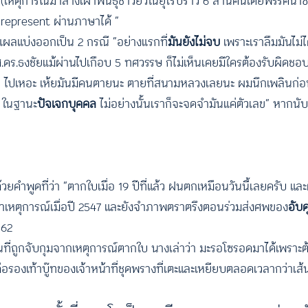
(เหตุการณ์ฆ่าล้างเผ่าพันธุ์ชาวยิวในยุโรปราว 6 ล้านคนโดยพรรคนาซี
ถ represent ผ่านภาษาได้ ”
ดแผลแบ่งออกเป็น 2 กรณี “อย่างแรกที่
มันยังไม่จบ
เพราะเราลืมมันไม่ไ
.ดร.ธงชัยแม้ผ่านไปเกือบ 5 ทศวรรษ ก็ไม่เห็นเคยมีใครต้องรับผิดชอบก
ม ๆ ไปเหอะ เห้ยมันมีคนตายนะ ตายที่สนามหลวงเลยนะ ผมนึกเพลินก่อ
 ) ในฐานะ
ปัจเจกบุคคล
ไม่อย่างนั้นเราก็จะจดจำมันแค่ตัวเลข” หากนับ
้วยคำพูดที่ว่า “ตากใบเมื่อ 19 ปีที่แล้ว ฝนตกเหมือนวันนี้เลยครับ แ
าเหตุการณ์เมื่อปี 2547 และยังจำภาพตราตรึงตอนร่วมส่งศพของ
อับด
562
ที่ถูกจับกุมจากเหตุการณ์ตากใบ นางเล่าว่า มะรอโซรอดมาได้เพราะ
ือรองเท้าบู๊ทของเจ้าหน้าที่ชุดพรางที่เตะและเหยียบตลอดเวลากว่าเส