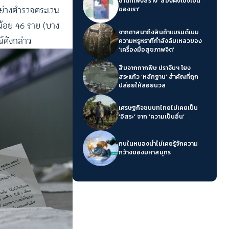
ชาติที่เพิ่งสร้าง ‘สองฝั่งโขงเป็น
ัฐอย่างตำรวจตระเวน
ของเรา’
น้อย 46 ราย (บาง
จากศาสนาถึงสินค้าแบรนด์เนม
์ดังกล่าว
ความหรูหราที่กำลังล้มเหลวของ
‘เครื่องมือสุขภาพจิต’
สืบจากกากพิษ ปราจีนฯ โยง
สระแก้ว ‘หลักฐาน’ สำคัญที่ถูก
ปล่อยให้ลอยนวล
เศรษฐกิจชนบทไทยไม่เคยเป็น
‘อิสระ’ จาก ‘ความเป็นอื่น’
กบในหนองน้ำไม่เคยรู้จักความ
กว้างของมหาสมุทร