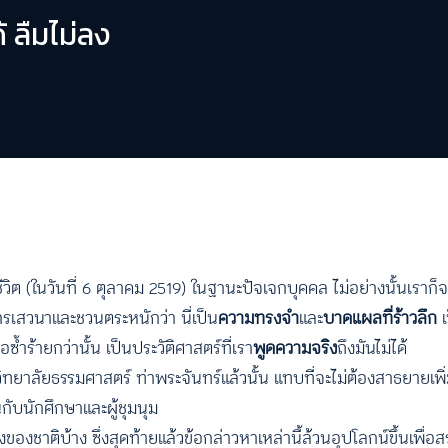
 ลืมไม่ลง
ีวิต (ในวันที่ 6 ตุลาคม 2519) ในฐานะปัจเจกบุคคล ไม่อย่างนั้นเราก
ารเสวนาและชวนตระหนักว่า นี่เป็น
ความทรงจำ
และ
บาดแผลที่ร้าวลึก
เ
้ำร้ายกว่านั้น เป็นประวัติศาสตร์ที่เรา
พูดความจริง
ถึงมันไม่ได้
าวิทยาลัยธรรมศาสตร์ ท่าพระจันทร์แล้วนั้น แทบที่จะไม่ต้องสาธยายเพิ่
ับนักศึกษาและผู้ชุมนุม
คงของชาติบ้าง ซึ่งสุดท้ายแล้วข้อกล่าวหาเหล่านี้ล้วนอุปโลกน์ขึ้นเพื่