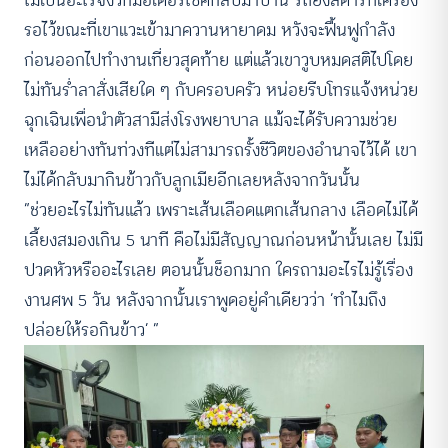
ไม่เป็นอะไรจึงวกมอเตอร์ไซค์กลับมาบ้าน รถยังสตาร์ทเครื่อง
รอไว้ขณะที่เขาแวะเข้ามาควานหายาดม หวังจะฟื้นฟูกำลัง
ก่อนออกไปทำงานเที่ยวสุดท้าย แต่แล้วเขาวูบหมดสติไปโดย
ไม่ทันร่ำลาสั่งเสียใด ๆ กับครอบครัว หน่อยรีบโทรแจ้งหน่วย
ฉุกเฉินเพื่อนำตัวสามีส่งโรงพยาบาล แม้จะได้รับความช่วย
เหลืออย่างทันท่วงทีแต่ไม่สามารถรั้งชีวิตของอำนาจไว้ได้ เขา
ไม่ได้กลับมากินข้าวกับลูกเมียอีกเลยหลังจากวันนั้น
“ช่วยอะไรไม่ทันแล้ว เพราะเส้นเลือดแตกเส้นกลาง เลือดไม่ได้
เลี้ยงสมองเกิน 5 นาที คือไม่มีสัญญาณก่อนหน้านั้นเลย ไม่มี
ปวดหัวหรืออะไรเลย ตอนนั้นช็อกมาก ใครถามอะไรไม่รู้เรื่อง
งานศพ 5 วัน หลังจากนั้นเราพูดอยู่คำเดียวว่า ‘ทำไมถึง
ปล่อยให้รอกินข้าว’ ”