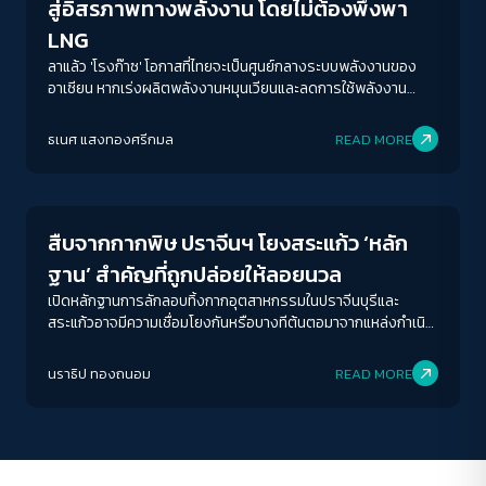
สู่อิสรภาพทางพลังงาน โดยไม่ต้องพึ่งพา
LNG
ลาแล้ว 'โรงก๊าซ' โอกาสที่ไทยจะเป็นศูนย์กลางระบบพลังงานของ
อาเซียน หากเร่งผลิตพลังงานหมุนเวียนและลดการใช้พลังงาน
ฟอสซิลที่ทุนใหญ่ถือครองเต็มหน้าตัก มีเพียงนโยบายและการเมือง
ACCESS
IBILITY
เท่านั้นที่จะทำให้ภาพฝันนั้นเกิดขึ้นจริง
ธเนศ แสงทองศรีกมล
READ MORE
Environment
ขนาดตัวอักษร
A-
A
A+
A++
สืบจากกากพิษ ปราจีนฯ โยงสระแก้ว ‘หลัก
ระยะห่างข้อความ
ฐาน’ สำคัญที่ถูกปล่อยให้ลอยนวล
ปกติ
มาก
มากที่สุด
เปิดหลักฐานการลักลอบทิ้งกากอุตสาหกรรมในปราจีนบุรีและ
สระแก้วอาจมีความเชื่อมโยงกันหรือบางทีต้นตอมาจากแหล่งกำเนิด
เดียวกัน?
ปรับสีสำหรับตาบอดสี
นราธิป ทองถนอม
READ MORE
ปิด
Protan
Deutan
Tritan
คอนทราสต์สูง