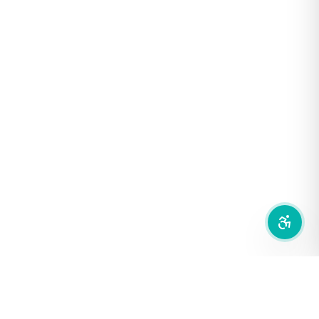
โหมดขาวดำ
ฟอนต์อ่านง่าย
เน้นลิงก์
เน้นกรอบ Focus
ซ่อนรูปภาพ
ลดการเคลื่อนไหว