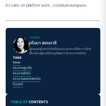
EU rules on platform work , consilium.europa.eu
Author
อโนมา สอนบาลี
ผู้อพยพสู่โลกดิจิทัลที่ยังแสวงหาการลี้ภัย ชาวไทย
พื้นเมืองผู้ยังเชื่อในภูติผีพอๆ กับประชาธิปไตย
TAGS
News
แรงงานสูงวัย
แรงงานอิสระ
แรงงานแพลตฟอร์ม
ไรเดอร์
TABLE OF
CONTENTS