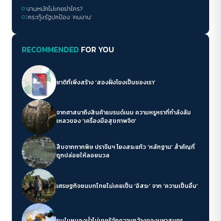
01
งานหนักไม่เคยฆ่าใคร?
02
กระทุ้งรัฐปกป้อง ‘คนงาน’
RECOMMENDED
FOR YOU
ชาติที่เพิ่งสร้าง ‘สองฝั่งโขงเป็นของเรา’
จากศาสนาถึงสินค้าแบรนด์เนม ความหรูหราที่กำลังล้ม
เหลวของ ‘เครื่องมือสุขภาพจิต’
สืบจากกากพิษ ปราจีนฯ โยงสระแก้ว ‘หลักฐาน’ สำคัญที่
ถูกปล่อยให้ลอยนวล
เศรษฐกิจชนบทไทยไม่เคยเป็น ‘อิสระ’ จาก ‘ความเป็นอื่น’
กบในหนองน้ำไม่เคยรู้จักความกว้างของมหาสมุทร