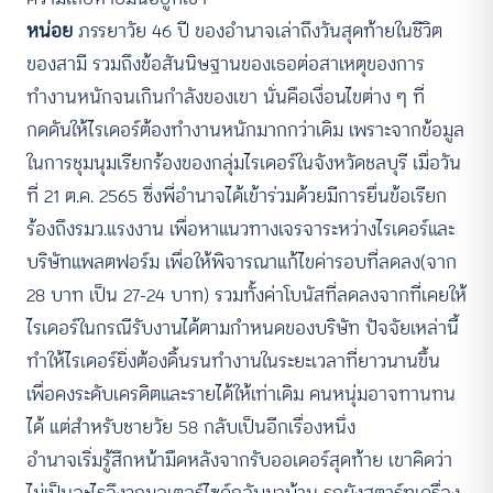
หน่อย
ภรรยาวัย 46 ปี ของอำนาจเล่าถึงวันสุดท้ายในชีวิต
ของสามี รวมถึงข้อสันนิษฐานของเธอต่อสาเหตุของการ
ทำงานหนักจนเกินกำลังของเขา นั่นคือเงื่อนไขต่าง ๆ ที่
กดดันให้ไรเดอร์ต้องทำงานหนักมากกว่าเดิม เพราะจากข้อมูล
ในการชุมนุมเรียกร้องของกลุ่มไรเดอร์ในจังหวัดชลบุรี เมื่อวัน
ที่ 21 ต.ค. 2565 ซึ่งพี่อำนาจได้เข้าร่วมด้วยมีการยื่นข้อเรียก
ร้องถึงรมว.แรงงาน เพื่อหาแนวทางเจรจาระหว่างไรเดอร์และ
บริษัทแพลตฟอร์ม เพื่อให้พิจารณาแก้ไขค่ารอบที่ลดลง(จาก
28 บาท เป็น 27-24 บาท) รวมทั้งค่าโบนัสที่ลดลงจากที่เคยให้
ไรเดอร์ในกรณีรับงานได้ตามกำหนดของบริษัท ปัจจัยเหล่านี้
ทำให้ไรเดอร์ยิ่งต้องดิ้นรนทำงานในระยะเวลาที่ยาวนานขึ้น
เพื่อคงระดับเครดิตและรายได้ให้เท่าเดิม คนหนุ่มอาจทานทน
ได้ แต่สำหรับชายวัย 58 กลับเป็นอีกเรื่องหนึ่ง
อำนาจเริ่มรู้สึกหน้ามืดหลังจากรับออเดอร์สุดท้าย เขาคิดว่า