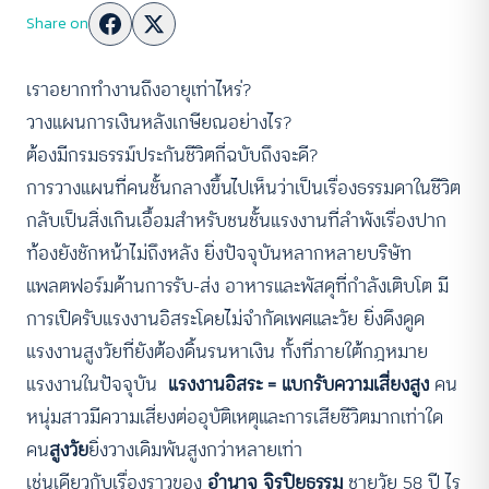
Share on
เราอยากทำงานถึงอายุเท่าไหร่?
วางแผนการเงินหลังเกษียณอย่างไร?
ต้องมีกรมธรรม์ประกันชีวิตกี่ฉบับถึงจะดี?
การวางแผนที่คนชั้นกลางขึ้นไปเห็นว่าเป็นเรื่องธรรมดาในชีวิต
กลับเป็นสิ่งเกินเอื้อมสำหรับชนชั้นแรงงานที่ลำพังเรื่องปาก
ท้องยังชักหน้าไม่ถึงหลัง ยิ่งปัจจุบันหลากหลายบริษัท
แพลตฟอร์มด้านการรับ-ส่ง อาหารและพัสดุที่กำลังเติบโต มี
การเปิดรับแรงงานอิสระโดยไม่จำกัดเพศและวัย ยิ่งดึงดูด
แรงงานสูงวัยที่ยังต้องดิ้นรนหาเงิน ทั้งที่ภายใต้กฎหมาย
แรงงานในปัจจุบัน
แรงงานอิสระ = แบกรับความเสี่ยงสูง
คน
หนุ่มสาวมีความเสี่ยงต่ออุบัติเหตุและการเสียชีวิตมากเท่าใด
คน
สูงวัย
ยิ่งวางเดิมพันสูงกว่าหลายเท่า
เช่นเดียวกับเรื่องราวของ
อำนาจ จิรปิยธรรม
ชายวัย 58 ปี ไร