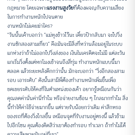
กฎหมาย โดยเฉพาะ
แรงงานสูงวัย
ที่ต้องผจญกับความเสี่ยง
ในการทำงานหนักไปจนตาย
งานหนักไม่เคยฆ่าใคร?
“วันนั้นเค้าบอกว่า “แม่หุงข้าวไว้นะ เดี๋ยวป๊ากลับมา จะไปวิ่ง
งานซักสองสามเที่ยว” คือมันจะมีสิ่งที่หว่านล้อมอยู่ในระบบ
แกห่วงว่าถ้าไม่ออกไปวิ่งส่งของ เงินในเครดิตจะไม่มี แต่ละวัน
แกเริ่มวิ่งตั้งแต่หกโมงเช้าจนถึงสี่ทุ่ม ทำงานหนักแบบนี้มา
ตลอด แล้วระยะหลังดึกกว่านั้น มักจะบอกว่า “วิ่งอีกสองสาม
รอบ เอาระดับ” ดังนั้นสามีพี่ต้องทำงานหนักเพิ่มขึ้นเพื่อ
ชดเชยระดับให้คงที่ในตำแหน่งของเค้า อยากรู้เหมือนกันว่า
คุณลดค่านั่นค่านี่ทำไม หรือจ่ายงานซ้อน ๆ ไกลมากทำไม สิ่ง
นี้ทำให้ค่าใช้จ่ายมากขึ้น แต่รายรับน้อยกว่าเดิม ค่าสึกหรอ
ของรถที่ต้องวิ่งไกลขึ้น เหมือนจุดที่รับงานอยู่ตรงนี้ แล้วข้าม
ไปอีกโซน คุณต้องคิดสิว่าเขาต้องทำรอบ ทำเวลา ถ้าทำไม่ได้
ความเสียหายมันอยู่ที่เขา”