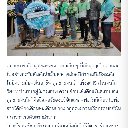
สถานการณ์ล่าสุดของครอบครัวเล็ก ๆ ที่เพิ่งสูญเสียเสาหลัก
ไปอย่างกะทันหันยังน่าเป็นห่วง หน่อยที่ทำงานกึ่งอิสระยัง
ไม่มีความมั่นคงในอาชีพ ลูกชายคนเล็กเพิ่งจะ 15 ส่วนคนโต
วัย 27 ทำงานอยู่ในกรุงเทพ ความย้อนแย้งคือแม้แต่งานของ
ลูกชายคนโตก็คือไรเดอร์ของบริษัทแพลตฟอร์มที่เดียวกับพ่อ
รายได้เพียงเดือนชนเดือนของเขาถูกส่งมาจุนเจือครอบครัวใน
สภาวการณ์อันยากลำบาก
“ทางไรเดอร์ชลบุรีระดมทุนช่วยเหลือผู้เสียชีวิต เราช่วยเพราะ