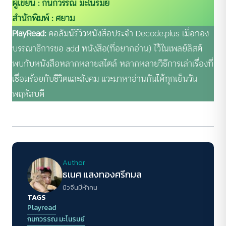
ผู้เขียน : กนกวรรณ มะโนรมย์
สำนักพิมพ์ : ศยาม
PlayRead:
คอลัมน์รีวิวหนังสือประจำ Decode.plus เมื่อกอง
บรรณาธิการขอ add หนังสือ(ที่อยากอ่าน) ไว้ในเพลย์ลิสต์
พบกับหนังสือหลากหลายสไตล์ หลากหลายวิธีการเล่าเรื่องที่
เชื่อมร้อยกับชีวิตและสังคม แวะมาหาอ่านกันได้ทุกเย็นวัน
พฤหัสบดี
Author
ธเนศ แสงทองศรีกมล
นิวจีนมีห้าคน
TAGS
Playread
กนกวรรณ มะโนรมย์