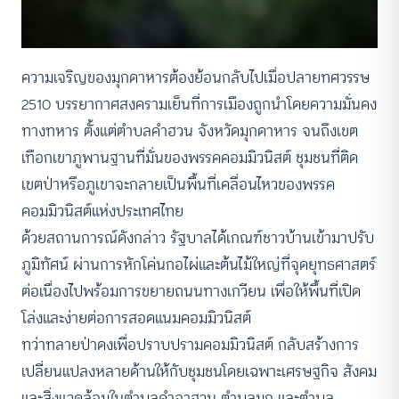
ความเจริญของมุกดาหารต้องย้อนกลับไปเมื่อปลายทศวรรษ
2510 บรรยากาศสงครามเย็นที่การเมืองถูกนำโดยความมั่นคง
ทางทหาร ตั้งแต่ตำบลคำฮวน จังหวัดมุกดาหาร จนถึงเขต
เทือกเขาภูพานฐานที่มั่นของพรรคคอมมิวนิสต์ ชุมชนที่ติด
เขตป่าหรือภูเขาจะกลายเป็นพื้นที่เคลื่อนไหวของพรรค
คอมมิวนิสต์แห่งประเทศไทย
ด้วยสถานการณ์ดังกล่าว รัฐบาลได้เกณฑ์ชาวบ้านเข้ามาปรับ
ภูมิทัศน์ ผ่านการหักโค่นกอไผ่และต้นไม้ใหญ่ที่จุดยุทธศาสตร์
ต่อเนื่องไปพร้อมการขยายถนนทางเกวียน เพื่อให้พื้นที่เปิด
โล่งและง่ายต่อการสอดแนมคอมมิวนิสต์
ทว่าทลายป่าดงเพื่อปราบปรามคอมมิวนิสต์ กลับสร้างการ
เปลี่ยนแปลงหลายด้านให้กับชุมชนโดยเฉพาะเศรษฐกิจ สังคม
และสิ่งแวดล้อมในตำบลคำอาฮวน ตำบลมุก และตำบล