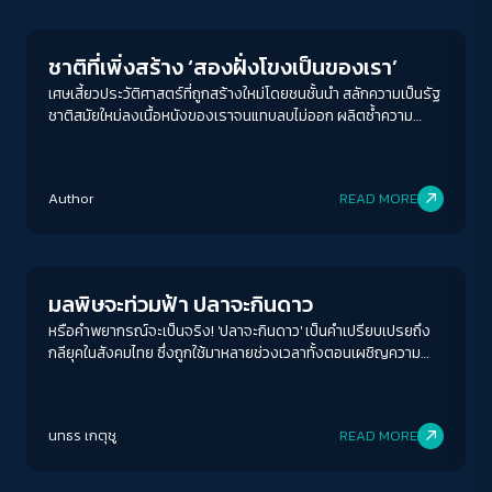
ชาติที่เพิ่งสร้าง ‘สองฝั่งโขงเป็นของเรา’
เศษเสี้ยวประวัติศาสตร์ที่ถูกสร้างใหม่โดยชนชั้นนำ สลักความเป็นรัฐ
ชาติสมัยใหม่ลงเนื้อหนังของเราจนแทบลบไม่ออก ผลิตซ้ำความ
โกรธเกรี้ยวและวาทกรรมเสียดินแดน จนคำถามอีกประการที่สำคัญ
ว่า ‘ดินแดนที่เสียเป็นของเราจริงหรือ?’ ลางเลือนจนแทบไม่สลัก
ACCESS
IBILITY
สำคัญ
Author
READ MORE
Environment
ขนาดตัวอักษร
A-
A
A+
A++
มลพิษจะท่วมฟ้า ปลาจะกินดาว
ระยะห่างข้อความ
หรือคำพยากรณ์จะเป็นจริง! 'ปลาจะกินดาว' เป็นคำเปรียบเปรยถึง
กลียุคในสังคมไทย ซึ่งถูกใช้มาหลายช่วงเวลาทั้งตอนเผชิญความ
ปกติ
มาก
มากที่สุด
รุนแรงทางการเมือง การทุจริตฉาวโฉ่ กระทั่งตอนนี้ที่เรากำลัง
เผชิญกับหายนะทางสิ่งแวดล้อม
ปรับสีสำหรับตาบอดสี
นทธร เกตุชู
READ MORE
ปิด
Protan
Deutan
Tritan