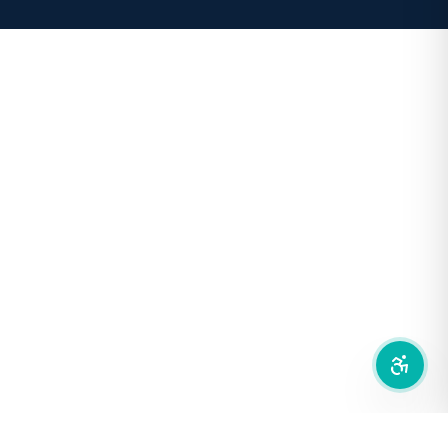
คอนทราสต์สูง
โหมดขาวดำ
ฟอนต์อ่านง่าย
เน้นลิงก์
เน้นกรอบ Focus
ซ่อนรูปภาพ
ลดการเคลื่อนไหว