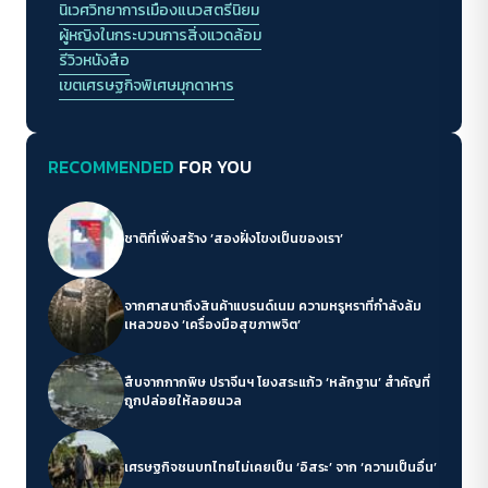
นิเวศวิทยาการเมืองแนวสตรีนิยม
ผู้หญิงในกระบวนการสิ่งแวดล้อม
รีวิวหนังสือ
เขตเศรษฐกิจพิเศษมุกดาหาร
RECOMMENDED
FOR YOU
ชาติที่เพิ่งสร้าง ‘สองฝั่งโขงเป็นของเรา’
จากศาสนาถึงสินค้าแบรนด์เนม ความหรูหราที่กำลังล้ม
เหลวของ ‘เครื่องมือสุขภาพจิต’
สืบจากกากพิษ ปราจีนฯ โยงสระแก้ว ‘หลักฐาน’ สำคัญที่
ถูกปล่อยให้ลอยนวล
เศรษฐกิจชนบทไทยไม่เคยเป็น ‘อิสระ’ จาก ‘ความเป็นอื่น’