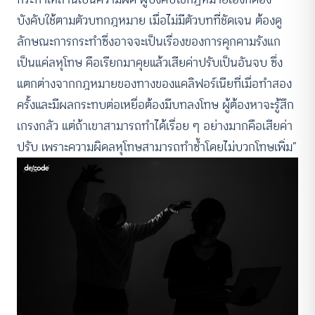
บังคับใช้ตามตัวบทกฎหมาย เมื่อไม่มีตัวบทที่ชัดเจน ต้องดู
ลักษณะการกระทำซึ่งอาจจะเป็นเรื่องของการคุกคามรังแก
เป็นแค่ลหุโทษ คือเรียกมาคุยแล้วเสียค่าปรับเป็นอันจบ ซึ่ง
แตกต่างจากกฎหมายของทางของแคลิฟอร์เนียที่เมื่อทำสอง
ครั้งและมีผลกระทบต่อเหยื่อต้องมีบทลงโทษ ผู้ต้องหาจะรู้สึก
เกรงกลัว แต่ถ้าเขาสามารถทำได้เรื่อย ๆ อย่างมากคือเสียค่า
ปรับ เพราะความผิดลหุโทษสามารถทำซ้ำโดยไม่บวกโทษเพิ่ม”