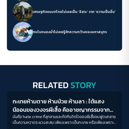
เศรษฐกิจชนบทไทยไม่เคยเป็น ‘อิสระ’ จาก ‘ความเป็นอื่น’
กบในหนองน้ำไม่เคยรู้จักความกว้างของมหาสมุทร
RELATED
STORY
Gender & Sexuality
กะเทยห้ามตาย ห้ามป่วย ห้ามลา : ใต้แสง
นีออนของวงจรผีเสื้อ คืออาชญากรรมจาก
ความเกลียดชัง Sex Worker
มันคือ hate crime ที่ลุกลามและกัดกินจิตใจของผีเสื้อชมพู่จนกลาย
เป็นความหวาดระแวงสะสม เพียงเพราะเป็นกะเทย หรือเพียงเพราะ
ทำงานขายบริการทางเพศ