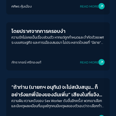
ศศิพร คุ้มเมือง
READ MORE
Gender & Sexuality
โดยปราศจากการครอบงำ
ความรักไม่เคยเป็นเรื่องส่วนตัว หากแต่ถูกกำหนดและจำกัดด้วยเพศ
ระบบเศรษฐกิจ และการเมืองเสมอมา ไม่ประหลาดใจเลยที่ “นิยาย”
จะเป็นพื้นที่ของผู้หญิงที่พอจะมีอำนาจในการพูด เขียน คิด และรู้สึก
อย่างลึกซึ้ง
ACCESS
IBILITY
ภัทราภรณ์ ศรีทองแท้
READ MORE
Gender & Sexuality
ขนาดตัวอักษร
A-
A
A+
A++
“ถ้าท่าน (นายกฯ อนุทิน) จะไม่สนับสนุน… ก็
ระยะห่างข้อความ
อย่ารังแกพี่น้องของฉันเพิ่ม” เสียงในที่แจ้ง
ปกติ
มาก
มากที่สุด
ของ Sex Worker
ความฝัน ความหวังของ Sex Worker ดังขึ้นอีกครั้ง! พวกเขาเลือก
และมีเหตุผลเหมือนที่มนุษย์ทุกคนมีเหตุผลของตัวเองว่าจะเลือกทำ
อะไร
ปรับสีสำหรับตาบอดสี