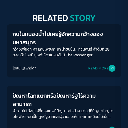
RELATED
STORY
Columnist
กบในหนองน้ำไม่เคยรู้จักความกว้างของ
มหาสมุทร
กว้างเพียงกะลา แคบเพียงกะลา น่าขบขัน... กวีนิพนธ์ ลำดับที่ 28
ของ ด๊ะ โรสนี นูรฟารีดาในคอลัมน์ The Passenger
โรสนี นูรฟารีดา
READ MORE
Columnist
ปัญหาโลกแตกหรือปัญหารัฐไร้ความ
สามารถ
คำถามไม่ได้อยู่แค่ที่กรุงเทพมีปัญหาอะไรบ้าง แต่อยู่ที่ปัญหาใหญ่โต
มโหฬารเหล่านี้ไม่ถูกรัฐบาลและผู้ว่ามองเห็น และทำเหมือนไม่เป็น
ปัญหาต่างหาก
ACCESS
IBILITY