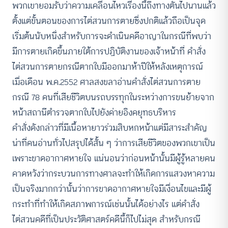
พวกเขายอมรับว่าความเคลื่อนไหวเรื่องนี้ถึงทางตันไปนานแล้ว
ตั้งแต่ขั้นตอนของการไต่สวนการตายซึ่งปกติแล้วถือเป็นจุด
เริ่มต้นนับหนึ่งสำหรับการจะดำเนินคดีอาญาในกรณีที่พบว่า
มีการตายเกิดขึ้นภายใต้การปฏิบัติงานของเจ้าหน้าที่ คำสั่ง
ไต่สวนการตายกรณีตากใบมีออกมาห้าปีให้หลังเหตุการณ์
เมื่อเดือน พ.ค.2552 ศาลสงขลาอ่านคำสั่งไต่สวนการตาย
กรณี 78 คนที่เสียชีวิตบนรถบรรทุกในระหว่างการขนย้ายจาก
หน้าสถานีตำรวจตากใบไปยังค่ายอิงคยุทธบริหาร
คำสั่งดังกล่าวที่มีเนื้อหายาวร่วมสิบหกหน้าแต่มีสาระสำคัญ
น่าที่คนอ่านทั่วไปสรุปได้สั้น ๆ ว่าการเสียชีวิตของพวกเขาเป็น
เพราะขาดอากาศหายใจ แน่นอนว่าก่อนหน้านั้นมีผู้รู้หลายคน
คาดหวังว่ากระบวนการทางศาลจะทำให้เกิดการแสวงหาความ
เป็นจริงมากกว่านั้นว่าการขาดอากาศหายใจมีเงื่อนไขและมีผู้
กระทำที่ทำให้เกิดสภาพการณ์เช่นนั้นได้อย่างไร แต่คำสั่ง
ไต่สวนคดีที่เป็นประวัติศาสตร์คดีนี้ก็ไปไม่สุด สำหรับกรณี