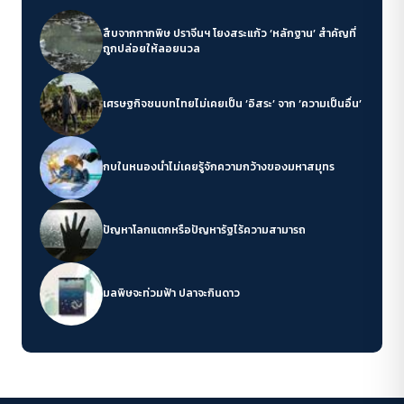
สืบจากกากพิษ ปราจีนฯ โยงสระแก้ว ‘หลักฐาน’ สำคัญที่
ถูกปล่อยให้ลอยนวล
เศรษฐกิจชนบทไทยไม่เคยเป็น ‘อิสระ’ จาก ‘ความเป็นอื่น’
กบในหนองน้ำไม่เคยรู้จักความกว้างของมหาสมุทร
ปัญหาโลกแตกหรือปัญหารัฐไร้ความสามารถ
มลพิษจะท่วมฟ้า ปลาจะกินดาว