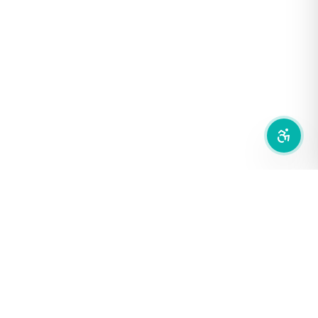
เน้นกรอบ Focus
ซ่อนรูปภาพ
ลดการเคลื่อนไหว
สำนักเครือข่ายสื่อสาธารณะ
องค์การกระจายเสียงและแพร่ภาพสาธารณะแห่งประเทศไทย (THAI
PBS)
PRIVACY POLICY
/
TERM OF USE
รู้จัก DE/CODE
DE/CODE คือใคร