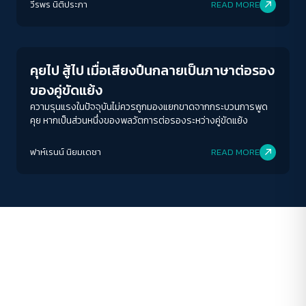
วีรพร นิติประภา
READ MORE
Peaceful
ขนาดตัวอักษร
A-
A
A+
A++
คุยไป สู้ไป เมื่อเสียงปืนกลายเป็นภาษาต่อรอง
ระยะห่างข้อความ
ของคู่ขัดแย้ง
ปกติ
มาก
มากที่สุด
ความรุนแรงในปัจจุบันไม่ควรถูกมองแยกขาดจากกระบวนการพูด
คุย หากเป็นส่วนหนึ่งของพลวัตการต่อรองระหว่างคู่ขัดแย้ง
ปรับสีสำหรับตาบอดสี
ฟาห์เรนน์ นิยมเดชา
READ MORE
ปิด
Protan
Deutan
Tritan
คอนทราสต์สูง
โหมดขาวดำ
ฟอนต์อ่านง่าย
เน้นลิงก์