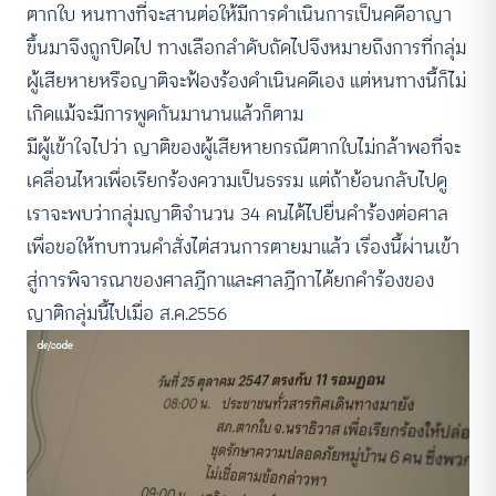
ตากใบ หนทางที่จะสานต่อให้มีการดำเนินการเป็นคดีอาญา
ขึ้นมาจึงถูกปิดไป ทางเลือกลำดับถัดไปจึงหมายถึงการที่กลุ่ม
ผู้เสียหายหรือญาติจะฟ้องร้องดำเนินคดีเอง แต่หนทางนี้ก็ไม่
เกิดแม้จะมีการพูดกันมานานแล้วก็ตาม
มีผู้เข้าใจไปว่า ญาติของผู้เสียหายกรณีตากใบไม่กล้าพอที่จะ
เคลื่อนไหวเพื่อเรียกร้องความเป็นธรรม แต่ถ้าย้อนกลับไปดู
เราจะพบว่ากลุ่มญาติจำนวน 34 คนได้ไปยื่นคำร้องต่อศาล
เพื่อขอให้ทบทวนคำสั่งไต่สวนการตายมาแล้ว เรื่องนี้ผ่านเข้า
สู่การพิจารณาของศาลฎีกาและศาลฎีกาได้ยกคำร้องของ
ญาติกลุ่มนี้ไปเมื่อ ส.ค.2556