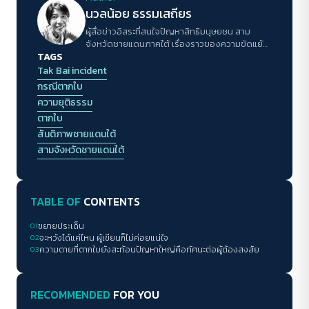
นวลน้อย ธรรมเสถียร
ผู้สื่อข่าวอิสระที่สนใจปัญหาสิทธิมนุษยชน สาม
จังหวัดชายแดนภาคใต้ เรื่องราวของความขัดแย้ง
TAGS
และการสร้างสันติภาพ
Tak Bai incident
กรณีตากใบ
ความยุติธรรม
ตากใบ
สันติภาพชายแดนใต้
สามจังหวัดชายแดนใต้
TABLE OF
CONTENTS
01
ขยายประเด็น
02
จะหวังได้แค่ไหน ผู้เขียนก็ไม่ค่อยแน่ใจ
03
ความตายที่ตากใบยังสะท้อนปัญหาใหญ่คือทัศนะต่อผู้ต้องสงสัย
RECOMMENDED
FOR YOU