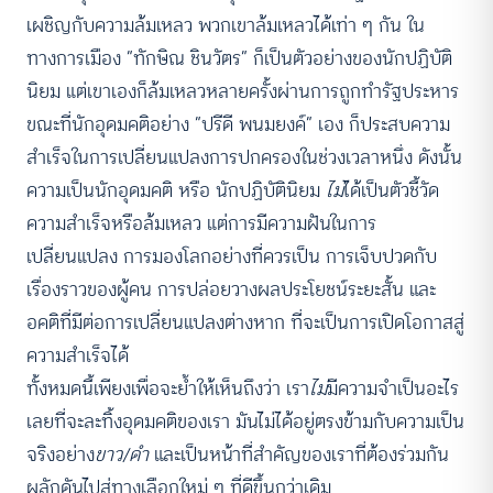
เผชิญกับความล้มเหลว พวกเขาล้มเหลวได้เท่า ๆ กัน ใน
ทางการเมือง “ทักษิณ ชินวัตร” ก็เป็นตัวอย่างของนักปฏิบัติ
นิยม แต่เขาเองก็ล้มเหลวหลายครั้งผ่านการถูกทำรัฐประหาร
ขณะที่นักอุดมคติอย่าง “ปรีดี พนมยงค์” เอง ก็ประสบความ
สำเร็จในการเปลี่ยนแปลงการปกครองในช่วงเวลาหนึ่ง ดังนั้น
ความเป็นนักอุดมคติ หรือ นักปฏิบัตินิยม
ไม่
ได้เป็นตัวชี้วัด
ความสำเร็จหรือล้มเหลว แต่การมีความฝันในการ
เปลี่ยนแปลง การมองโลกอย่างที่ควรเป็น การเจ็บปวดกับ
เรื่องราวของผู้คน การปล่อยวางผลประโยชน์ระยะสั้น และ
อคติที่มีต่อการเปลี่ยนแปลงต่างหาก ที่จะเป็นการเปิดโอกาสสู่
ความสำเร็จได้
ทั้งหมดนี้เพียงเพื่อจะย้ำให้เห็นถึงว่า เรา
ไม่
มีความจำเป็นอะไร
เลยที่จะละทิ้งอุดมคติของเรา มันไม่ได้อยู่ตรงข้ามกับความเป็น
จริงอย่าง
ขาว/ดำ
และเป็นหน้าที่สำคัญของเราที่ต้องร่วมกัน
ผลักดันไปสู่ทางเลือกใหม่ ๆ ที่ดีขึ้นกว่าเดิม