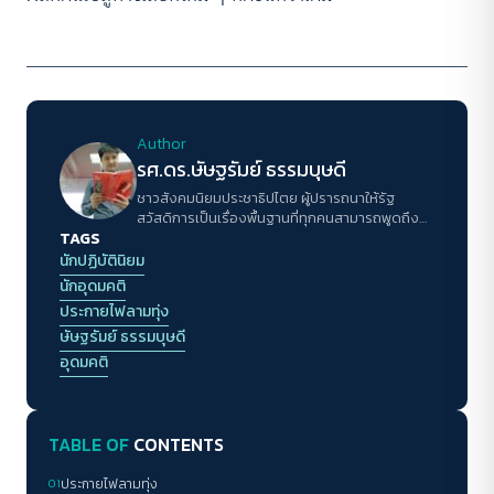
Author
รศ.ดร.ษัษฐรัมย์ ธรรมบุษดี
ชาวสังคมนิยมประชาธิปไตย ผู้ปรารถนาให้รัฐ
สวัสดิการเป็นเรื่องพื้นฐานที่ทุกคนสามารถพูดถึง
TAGS
อธิบายและเรียกร้องได้
นักปฏิบัตินิยม
นักอุดมคติ
ประกายไฟลามทุ่ง
ษัษฐรัมย์ ธรรมบุษดี
อุดมคติ
TABLE OF
CONTENTS
01
ประกายไฟลามทุ่ง