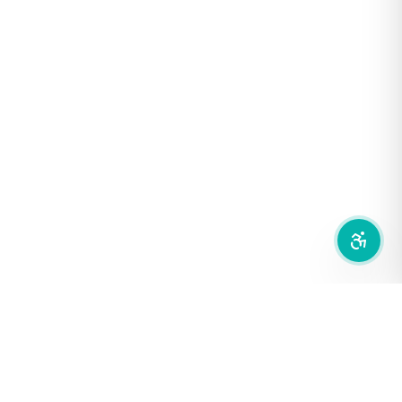
ฟอนต์อ่านง่าย
เน้นลิงก์
เน้นกรอบ Focus
ซ่อนรูปภาพ
ลดการเคลื่อนไหว
สำนักเครือข่ายสื่อสาธารณะ
องค์การกระจายเสียงและแพร่ภาพสาธารณะแห่งประเทศไทย (THAI