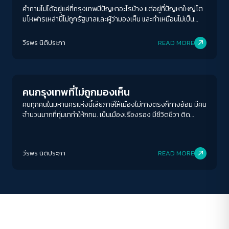
คำถามไม่ได้อยู่แค่ที่กรุงเทพมีปัญหาอะไรบ้าง แต่อยู่ที่ปัญหาใหญ่โต
มโหฬารเหล่านี้ไม่ถูกรัฐบาลและผู้ว่ามองเห็น และทำเหมือนไม่เป็น
ปัญหาต่างหาก
ACCESS
IBILITY
วีรพร นิติประภา
READ MORE
Columnist
ขนาดตัวอักษร
A-
A
A+
A++
คนกรุงเทพที่ไม่ถูกมองเห็น
ระยะห่างข้อความ
คนทุกคนในมหานครแห่งนี้เสียภาษีให้เมืองไม่ทางตรงก็ทางอ้อม มีคน
จำนวนมากที่ทุ่มเททำให้กทม. เป็นเมืองเรืองรอง มีชีวิตชีวา ติด
ปกติ
มาก
มากที่สุด
อันดับเมืองน่าอยู่ เป็นเมืองสุดสวย แต่กลับกลายเป็นผู้รองรับ
สารพัดปัญหาของเมืองเอาไว้เต็ม ๆ โดยไม่เคยถูกมองเห็น
ปรับสีสำหรับตาบอดสี
วีรพร นิติประภา
READ MORE
ปิด
Protan
Deutan
Tritan
คอนทราสต์สูง
โหมดขาวดำ