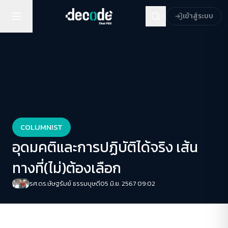
เข้าสู่ระบบ
COLUMNIST
อุดมคติและการปฏิบัติได้จริง เส้น
ทางที่(ไม่)ต้องเลือก
รศ.ดร.ษัษฐรัมย์ ธรรมบุษดี
05 มิ.ย. 2567 09:02