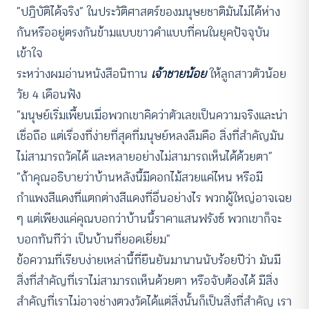
“ปฏิบัติได้จริง” ในประวัติศาสตร์ของมนุษยชาติมันไม่ได้ห่าง
กันหรืออยู่ตรงกันข้ามแบบขาวดำแบบที่คนในยุคปัจจุบัน
เข้าใจ
ระหว่างผมอ่านหนังสือนิทาน
เจ้าชายน้อย
ให้ลูกสาวตัวน้อย
วัย 4 เดือนฟัง
“มนุษย์เริ่มเพี้ยนเมื่อพวกเขาคิดว่าตัวเลขเป็นความจริงและน่า
เชื่อถือ แต่เรื่องที่ง่ายที่สุดที่มนุษย์หลงลืมคือ สิ่งที่สำคัญมัน
ไม่สามารถวัดได้ และหลายอย่างไม่สามารถเห็นได้ด้วยตา”
”ถ้าคุณอธิบายว่าบ้านหลังนี้มีดอกไม้สวยแค่ไหน หรือมี
กำแพงสีแดงที่แตกต่างสีแดงที่อื่นอย่างไร พวกผู้ใหญ่อาจเฉย
ๆ แต่เพียงแค่คุณบอกว่าบ้านนี้ราคาแสนฟรังซ์ พวกเขาก็จะ
บอกทันทีว่า เป็นบ้านที่ยอดเยี่ยม”
ข้อความที่เรียบง่ายเหล่านี้ที่ยืนยันมานานนับร้อยปีว่า มันมี
สิ่งที่สำคัญที่เราไม่สามารถเห็นด้วยตา หรือจับต้องได้ มีสิ่ง
สำคัญที่เราไม่อาจช่างตวงวัดได้แต่สิ่งนั้นก็เป็นสิ่งที่สำคัญ เรา