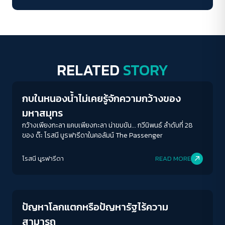
RELATED
STORY
Columnist
กบในหนองน้ำไม่เคยรู้จักความกว้างของ
มหาสมุทร
กว้างเพียงกะลา แคบเพียงกะลา น่าขบขัน... กวีนิพนธ์ ลำดับที่ 28
ของ ด๊ะ โรสนี นูรฟารีดาในคอลัมน์ The Passenger
โรสนี นูรฟารีดา
READ MORE
Columnist
ปัญหาโลกแตกหรือปัญหารัฐไร้ความ
สามารถ