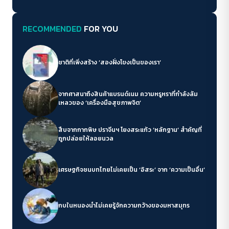
RECOMMENDED
FOR YOU
ชาติที่เพิ่งสร้าง ‘สองฝั่งโขงเป็นของเรา’
จากศาสนาถึงสินค้าแบรนด์เนม ความหรูหราที่กำลังล้ม
เหลวของ ‘เครื่องมือสุขภาพจิต’
สืบจากกากพิษ ปราจีนฯ โยงสระแก้ว ‘หลักฐาน’ สำคัญที่
ถูกปล่อยให้ลอยนวล
เศรษฐกิจชนบทไทยไม่เคยเป็น ‘อิสระ’ จาก ‘ความเป็นอื่น’
กบในหนองน้ำไม่เคยรู้จักความกว้างของมหาสมุทร