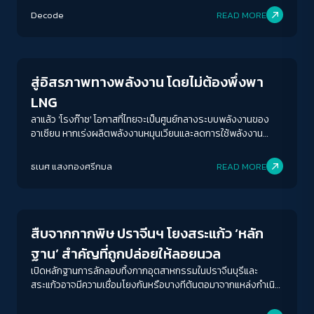
นโยบายที่แนบแน่น ใกล้ชิดกับทุนพลังงาน
Decode
READ MORE
Economy
สู่อิสรภาพทางพลังงาน โดยไม่ต้องพึ่งพา
LNG
ลาแล้ว 'โรงก๊าซ' โอกาสที่ไทยจะเป็นศูนย์กลางระบบพลังงานของ
อาเซียน หากเร่งผลิตพลังงานหมุนเวียนและลดการใช้พลังงาน
ฟอสซิลที่ทุนใหญ่ถือครองเต็มหน้าตัก มีเพียงนโยบายและการเมือง
ACCESS
IBILITY
เท่านั้นที่จะทำให้ภาพฝันนั้นเกิดขึ้นจริง
ธเนศ แสงทองศรีกมล
READ MORE
Environment
ขนาดตัวอักษร
A-
A
A+
A++
สืบจากกากพิษ ปราจีนฯ โยงสระแก้ว ‘หลัก
ระยะห่างข้อความ
ฐาน’ สำคัญที่ถูกปล่อยให้ลอยนวล
ปกติ
มาก
มากที่สุด
เปิดหลักฐานการลักลอบทิ้งกากอุตสาหกรรมในปราจีนบุรีและ
สระแก้วอาจมีความเชื่อมโยงกันหรือบางทีต้นตอมาจากแหล่งกำเนิด
เดียวกัน?
ปรับสีสำหรับตาบอดสี