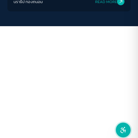
นราธิป ทองถนอม
READ MORE
ปิด
Protan
Deutan
Tritan
คอนทราสต์สูง
โหมดขาวดำ
ฟอนต์อ่านง่าย
เน้นลิงก์
เน้นกรอบ Focus
ซ่อนรูปภาพ
ลดการเคลื่อนไหว