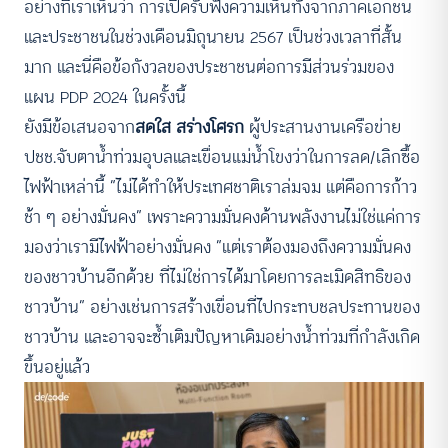
อย่างที่เราเห็นว่า การเปิดรับฟังความเห็นทั้งจากภาคเอกชน
และประชาชนในช่วงเดือนมิถุนายน 2567 เป็นช่วงเวลาที่สั้น
มาก และนี่คือข้อกังวลของประชาชนต่อการมีส่วนร่วมของ
แผน PDP 2024 ในครั้งนี้
ยังมีข้อเสนอจาก
สดใส สร่างโศรก
ผู้ประสานงานเครือข่าย
ปชช.จับตาน้ำท่วมอุบลและเขื่อนแม่น้ำโขงว่าในการลด/เลิกซื้อ
ไฟฟ้าเหล่านี้ “ไม่ได้ทำให้ประเทศชาติเราล่มจม แต่คือการก้าว
ช้า ๆ อย่างมั่นคง” เพราะความมั่นคงด้านพลังงานไม่ใช่แค่การ
มองว่าเรามีไฟฟ้าอย่างมั่นคง “แต่เราต้องมองถึงความมั่นคง
ของชาวบ้านอีกด้วย ที่ไม่ใช่การได้มาโดยการละเมิดสิทธิของ
ชาวบ้าน” อย่างเช่นการสร้างเขื่อนที่ไปกระทบชลประทานของ
ชาวบ้าน และอาจจะซ้ำเติมปัญหาเดิมอย่างน้ำท่วมที่กำลังเกิด
ขึ้นอยู่แล้ว