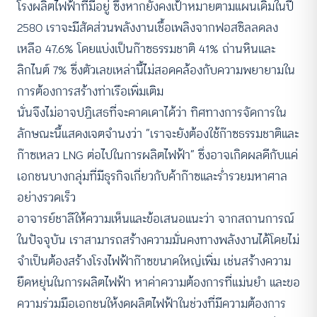
โรงผลิตไฟฟ้าที่มีอยู่ ซึ่งหากยังคงเป้าหมายตามแผนเดิมในปี
2580 เราจะมีสัดส่วนพลังงานเชื้อเพลิงจากฟอสซิลลดลง
เหลือ 47.6% โดยแบ่งเป็นก๊าซธรรมชาติ 41% ถ่านหินและ
ลิกไนต์ 7% ซึ่งตัวเลขเหล่านี้ไม่สอดคล้องกับความพยายามใน
การต้องการสร้างท่าเรือเพิ่มเติม
นั่นจึงไม่อาจปฏิเสธที่จะคาดเดาได้ว่า ทิศทางการจัดการใน
ลักษณะนี้แสดงเจตจำนงว่า “เราจะยังต้องใช้ก๊าซธรรมชาติและ
ก๊าซเหลว LNG ต่อไปในการผลิตไฟฟ้า” ซึ่งอาจเกิดผลดีกับแค่
เอกชนบางกลุ่มที่มีธุรกิจเกี่ยวกับค้าก๊าซและร่ำรวยมหาศาล
อย่างรวดเร็ว
อาจารย์ชาลีให้ความเห็นและข้อเสนอแนะว่า จากสถานการณ์
ในปัจจุบัน เราสามารถสร้างความมั่นคงทางพลังงานได้โดยไม่
จำเป็นต้องสร้างโรงไฟฟ้าก๊าซขนาดใหญ่เพิ่ม เช่นสร้างความ
ยืดหยุ่นในการผลิตไฟฟ้า หาค่าความต้องการที่แม่นยำ และขอ
ความร่วมมือเอกชนให้งดผลิตไฟฟ้าในช่วงที่มีความต้องการ