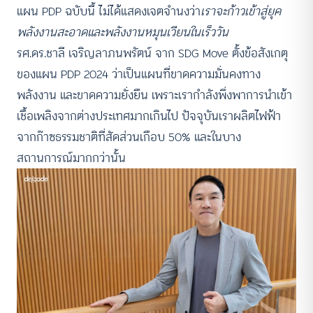
แผน PDP ฉบับนี้ ไม่ได้แสดงเจตจำนงว่า
เราจะก้าวเข้าสู่ยุค
พลังงานสะอาดและพลังงานหมุนเวียนในเร็ววัน
รศ.ดร.ชาลี เจริญลาภนพรัตน์ จาก SDG Move ตั้งข้อสังเกตุ
ของแผน PDP 2024 ว่าเป็นแผนที่ขาดความมั่นคงทาง
พลังงาน และขาดความยั่งยืน เพราะเรากำลังพึ่งพาการนำเข้า
เชื้อเพลิงจากต่างประเทศมากเกินไป ปัจจุบันเราผลิตไฟฟ้า
จากก๊าซธรรมชาติที่สัดส่วนเกือบ 50% และในบาง
สถานการณ์มากกว่านั้น