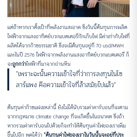
แต่ถ้าหากเราตั้งเป้าที่พลังงานสะอาด ซึ่งวันนี้ต้นทุนการผลิต
ไฟฟ้าจากแสงอาทิตย์บวกแบตเตอรี่กักเก็บไฟ มีค่าเท่ากับไฟที่
ผลิตได้จากก๊าซธรรมชาติ ซึ่งจะมีต้นทุนอยู่ที่ 70 usd/MWH
และในปี 2576 ไฟฟ้าจากพลังงานแสงอาทิตย์บวกแบตเตอรี่ ก็
จะ
ถูกกว่า
ไฟฟ้าที่มาจากถ่านหิน
“เพราะฉะนั้นความเข้าใจที่ว่าการลงทุนในโซ
ลาร์แพง คือความเข้าใจที่ล้าสมัยไปแล้ว”
ต้นทุนค่าก๊าซแฝงเหล่านี้ ยังไม่ได้นับรวมค่าคาร์บอนที่จะตาม
จากกฎหมาย climate change ที่จะเกิดขึ้นในอนาคต ซึ่งถ้า
หากรวมค่าคาร์บอนไปด้วยก็จะทำให้ต้นทุนค่าไฟของเราเพิ่ม
ขึ้นไปอีก พูดได้ว่า
“ต้นทุนค่าไฟของเราในวันนั้นจะอยู่ที่ประ