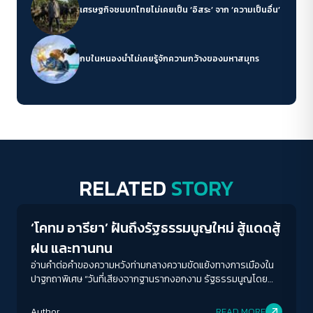
เศรษฐกิจชนบทไทยไม่เคยเป็น ‘อิสระ’ จาก ‘ความเป็นอื่น’
กบในหนองน้ำไม่เคยรู้จักความกว้างของมหาสมุทร
RELATED
STORY
Crack Politics
‘โคทม อารียา’ ฝันถึงรัฐธรรมนูญใหม่ สู้แดดสู้
ฝน และทานทน
อ่านคำต่อคำของความหวังท่ามกลางความขัดแย้งทางการเมืองใน
ปาฐกถาพิเศษ “วันที่เสียงจากฐานรากงอกงาม รัฐธรรมนูญโดย
ประชาชน เพื่อฟันฝ่าความขัดแย้งทางการเมือง”
Author
READ MORE