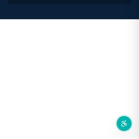
คอนทราสต์สูง
โหมดขาวดำ
ฟอนต์อ่านง่าย
เน้นลิงก์
เน้นกรอบ Focus
ซ่อนรูปภาพ
ลดการเคลื่อนไหว