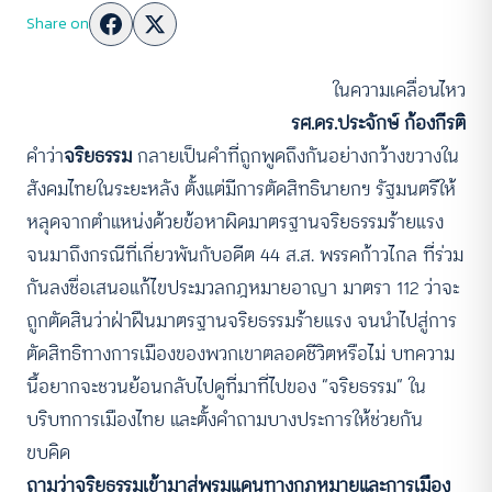
Share on
ในความเคลื่อนไหว
รศ.ดร.ประจักษ์ ก้องกีรติ
คำว่า
จริยธรรม
กลายเป็นคำที่ถูกพูดถึงกันอย่างกว้างขวางใน
สังคมไทยในระยะหลัง ตั้งแต่มีการตัดสิทธินายกฯ รัฐมนตรีให้
หลุดจากตำแหน่งด้วยข้อหาผิดมาตรฐานจริยธรรมร้ายแรง
จนมาถึงกรณีที่เกี่ยวพันกับอดีต 44 ส.ส. พรรคก้าวไกล ที่ร่วม
กันลงชื่อเสนอแก้ไขประมวลกฎหมายอาญา มาตรา 112 ว่าจะ
ถูกตัดสินว่าฝ่าฝืนมาตรฐานจริยธรรมร้ายแรง จนนำไปสู่การ
ตัดสิทธิทางการเมืองของพวกเขาตลอดชีวิตหรือไม่ บทความ
นี้อยากจะชวนย้อนกลับไปดูที่มาที่ไปของ “จริยธรรม” ใน
บริบทการเมืองไทย และตั้งคำถามบางประการให้ช่วยกัน
ขบคิด
ถามว่าจริยธรรมเข้ามาสู่พรมแดนทางกฎหมายและการเมือง