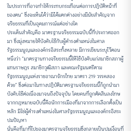
ในประการที่อาจทำให้กระทบกระเทือนต่อการปฏิบัติหน้าที่
ของตน” ซึ่งจะเห็นได้ว่ามิได้แตกต่างอย่างมีนัยสำคัญจาก
จริยธรรมที่เป็นอุดมการณ์แต่อย่างใด
ประเด็นสำคัญคือ มาตรฐานจริยธรรมฉบับนี้ที่ประกาศออก
มา ซึ่งมุ่งหมายให้บังคับใช้กับผู้ดำรงตำแหน่งในศาล
รัฐธรรมนูญและองค์กรอิสระทั้งหลาย มีการเขียนระบุไว้ตอน
หนึ่งว่า “มาตรฐานทางจริยธรรมนี้ให้ใช้บังคับแก่สมาชิกสภาผู้
แทนราษฎร สมาชิกวุฒิสภา และคณะรัฐมนตรีตาม
รัฐธรรมนูญแห่งราชอาณาจักรไทย มาตรา 219 วรรคสอง
ด้วย” ซึ่งต่อมาในทางปฏิบัติมาตรฐานจริยธรรมนี้ก็ถูกนำมา
บังคับใช้ต่อเนื่องมาจนถึงปัจจุบัน โดยคนที่ถูกตัดสินลงโทษ
จากกฎหมายฉบับนี้คือนักการเมืองที่มาจากการเลือกตั้งเป็น
หลัก มิใช่ผู้ดำรงตำแหน่งในศาลรัฐธรรมนูญและองค์กรอิสระ
ปมปัญหา
นั่นคือที่มาที่ไปของมาตรฐานจริยธรรมซึ่งกลายเป็นปมเงื่อนที่