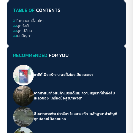
TABLE OF
CONTENTS
01
ในความเคลื่อนไหว
02
จุดตั้งต้น
03
จุดเปลี่ยน
04
ปมปัญหา
RECOMMENDED
FOR YOU
ชาติที่เพิ่งสร้าง ‘สองฝั่งโขงเป็นของเรา’
จากศาสนาถึงสินค้าแบรนด์เนม ความหรูหราที่กำลังล้ม
เหลวของ ‘เครื่องมือสุขภาพจิต’
สืบจากกากพิษ ปราจีนฯ โยงสระแก้ว ‘หลักฐาน’ สำคัญที่
ถูกปล่อยให้ลอยนวล