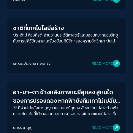
Crack Politics
ชาติที่เทคโนโลยีสร้าง
'ประจักษ์ ก้องกีรติ' อ่านงานประวัติศาสตร์และมองบทบาทของวิทยุ
กับการปฏิวัติในฐานะเครื่องมือปฏิบัติการสงครามจิตวิทยา 'มันไม่
เคยเป็นเครื่องมือที่ผูกขาดโดยฝ่ายใด'
ACCESS
IBILITY
รศ.ดร.ประจักษ์ ก้องกีรติ
READ MORE
Crack Politics
ขนาดตัวอักษร
A-
A
A+
A++
อา-บา-ตา ข้างหลังภาพหะยีสุหลง สู่หนใด
ระยะห่างข้อความ
ของการปรองดอง หากฟ้ายังทึมเทาไม่เปลี่ยน
ปกติ
มาก
มากที่สุด
สี
72 ปีผ่านไปหลังการสูญหายของหะยีสุหลง สังคมไทยไม่อาจก้าวพ้น
ความขัดแย้งนี้ได้ทางออกของการปรองดองในชายแดนใต้อาจเริ่ม
ต้นที่นี่ ที่ซึ่งรัฐไทยจะยอมรับความหลากหลาย และอัตลักษณ์ของ
ปรับสีสำหรับตาบอดสี
ผู้คนในฐานะมนุษย์ไม่ใช่ภัยคุกคามของรัฐ
นทธร เกตุชู
READ MORE
ปิด
Protan
Deutan
Tritan