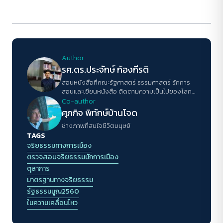
Author
รศ.ดร.ประจักษ์ ก้องกีรติ
สอนหนังสือที่คณะรัฐศาสตร์ ธรรมศาสตร์ รักการ
สอนและเขียนหนังสือ ติดตามความเป็นไปของโลก
และสังคมไทย เวลาว่างอ่านนิยาย ดูหนังสืบสวน
Co-author
สอบสวน และเชียร์ลิเวอร์พูล เชื่อมั่นในพลังของการ
ศุภกิจ พิทักษ์บ้านโจด
เปลี่ยนแปลงโลกด้วยสติปัญญาและพลังของคน
ช่างภาพที่สนใจชีวิตมนุษย์
หนุ่มสาว
TAGS
จริยธรรมทางการเมือง
ตรวจสอบจริยธรรมนักการเมือง
ตุลาการ
มาตรฐานทางจริยธรรม
รัฐธรรมนูญ2560
ในความเคลื่อนไหว