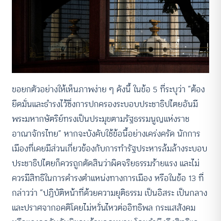
ขอยกตัวอย่างให้เห็นภาพง่าย ๆ ดังนี้ ในข้อ 5 ที่ระบุว่า “ต้อง
ยึดมั่นและธำรงไว้ซึ่งการปกครองระบอบประชาธิปไตยอันมี
พระมหากษัตริย์ทรงเป็นประมุขตามรัฐธรรมนูญแห่งราช
อาณาจักรไทย” หากจะบังคับใช้ข้อนี้อย่างเคร่งครัด นักการ
เมืองที่เคยมีส่วนเกี่ยวข้องกับการทำรัฐประหารล้มล้างระบอบ
ประชาธิปไตยก็ควรถูกตัดสินว่าผิดจริยธรรมร้ายแรง และไม่
ควรมีสิทธิในการดำรงตำแหน่งทางการเมือง หรือในข้อ 13 ที่
กล่าวว่า “ปฏิบัติหน้าที่ด้วยความยุติธรรม เป็นอิสระ เป็นกลาง
และปราศจากอคติโดยไม่หวั่นไหวต่ออิทธิพล กระแสสังคม