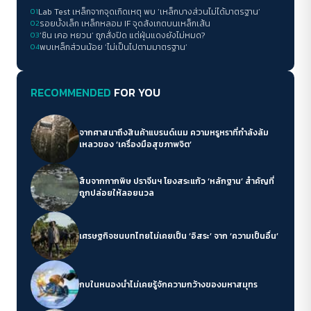
01
Lab Test เหล็กจากจุดเกิดเหตุ พบ ‘เหล็กบางส่วนไม่ได้มาตรฐาน’
02
รอยบั้งเล็ก เหล็กหลอม IF จุดสังเกตบนเหล็กเส้น
03
‘ซิน เคอ หยวน’ ถูกสั่งปิด แต่ฝุ่นแดงยังไม่หมด?
04
พบเหล็กส่วนน้อย ‘ไม่เป็นไปตามมาตรฐาน’
RECOMMENDED
FOR YOU
จากศาสนาถึงสินค้าแบรนด์เนม ความหรูหราที่กำลังล้ม
เหลวของ ‘เครื่องมือสุขภาพจิต’
สืบจากกากพิษ ปราจีนฯ โยงสระแก้ว ‘หลักฐาน’ สำคัญที่
ถูกปล่อยให้ลอยนวล
เศรษฐกิจชนบทไทยไม่เคยเป็น ‘อิสระ’ จาก ‘ความเป็นอื่น’
กบในหนองน้ำไม่เคยรู้จักความกว้างของมหาสมุทร