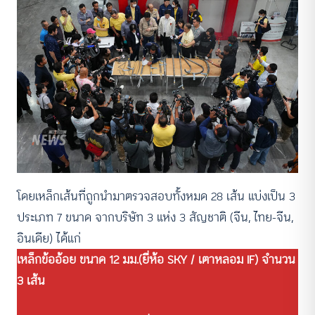
โดยเหล็กเส้นที่ถูกนำมาตรวจสอบทั้งหมด 28 เส้น แบ่งเป็น 3
ประเภท 7 ขนาด จากบริษัท 3 แห่ง 3 สัญชาติ (จีน, ไทย-จีน,
อินเดีย) ได้แก่⁣
เหล็กข้ออ้อย ขนาด 12 มม.⁣(ยี่ห้อ SKY / เตาหลอม IF) จำนวน
3 เส้น⁣