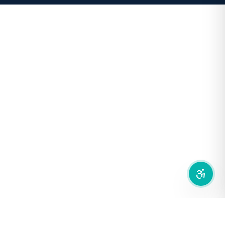
โหมดขาวดำ
ฟอนต์อ่านง่าย
เน้นลิงก์
เน้นกรอบ Focus
ซ่อนรูปภาพ
ลดการเคลื่อนไหว