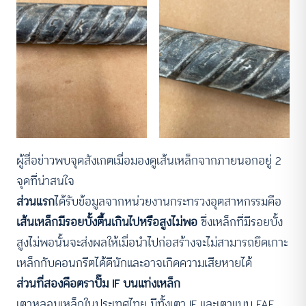
ผู้สื่อข่าวพบจุดสังเกตเมื่อมองดูเส้นเหล็กจากภายนอกอยู่ 2
จุดที่น่าสนใจ
ส่วนแรก
ได้รับข้อมูลจากหน่วยงานกระทรวงอุตสาหกรรมคือ
เส้นเหล็กมีรอยบั้งตื้นเกินไปหรือสูงไม่พอ
ซึ่งเหล็กที่มีรอยบั้ง
สูงไม่พอนั้นจะส่งผลให้เมื่อนำไปก่อสร้างจะไม่สามารถยึดเกาะ
เหล็กกับคอนกรีตได้ดีนักและอาจเกิดความเสียหายได้
ส่วนที่สองคือตราปั๊ม IF บนแท่งเหล็ก
เตาหลอมเหล็กในประเทศไทย มีทั้งเตา IF และเตาแบบ EAF