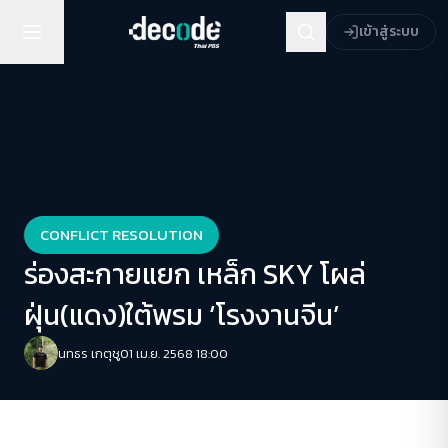
เข้าสู่ระบบ
CONFLICT RESOLUTION
ร่องสะกายแยก เหล็ก SKY โผล่
ฝุ่น(แดง)ใต้พรม ‘โรงงานจีน’
นทธร เกตุชู
01 เม.ย. 2568 18:00