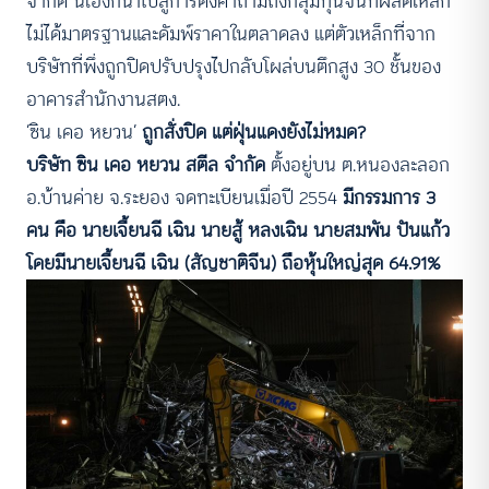
จำกัด นี้เองก็นำไปสู่การตั้งคำถามถึงกลุ่มทุนจีนที่ผลิตเหล็ก
ไม่ได้มาตรฐานและดัมพ์ราคาในตลาดลง แต่ตัวเหล็กที่จาก
บริษัทที่พึ่งถูกปิดปรับปรุงไปกลับโผล่บนตึกสูง 30 ชั้นของ
อาคารสำนักงานสตง.
‘ซิน เคอ หยวน’
ถูกสั่งปิด แต่ฝุ่นแดงยังไม่หมด?
บริษัท ซิน เคอ หยวน สตีล จำกัด
ตั้งอยู่บน ต.หนองละลอก
อ.บ้านค่าย จ.ระยอง จดทะเบียนเมื่อปี 2554
มีกรรมการ 3
คน คือ นายเจี้ยนฉี เฉิน นายสู้ หลงเฉิน นายสมพัน ปันแก้ว
โดยมีนายเจี้ยนฉี เฉิน (สัญชาติจีน) ถือหุ้นใหญ่สุด 64.91%