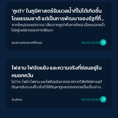
‘คูเต่า’ ในภูมิศาสตร์รับมวลน้ำที่ไม่ได้เกิดขึ้น
โดยธรรมชาติ แต่เป็นการพัฒนาของรัฐที่ทิ้ง
‘คนปลายน้ำ’
'หาดใหญ่รอดแต่เราจม' เสียงจากคูเต่าถึงหาดใหญ่ เมื่อคนปลายน้ำ
ไม่อยู่บนนิยามของการพัฒนา
ACCESS
IBILITY
ธเนศ แสงทองศรีกมล
READ MORE
Conflict Resolution
ขนาดตัวอักษร
A-
A
A+
A++
ไฟลาม ไฟขัดแย้ง และความจริงที่ซ่อนอยู่ใน
ระยะห่างข้อความ
หมอกควัน
ปกติ
มาก
มากที่สุด
ไม่ว่าจะ ไฟป่า ไฟลาม และไฟขัดแย้งหากปราศจากวิสัยทัศน์การแก้
ปัญหาเชิงระบบก็จะยิ่งทำให้ปัญหาถูกลดทอนกลายเป็นเรื่องทาง
เทคนิคของการป้องกันไฟป่า "ทำแนวกันไฟวนไป" Zero Burn ก็อาจ
ปรับสีสำหรับตาบอดสี
ไม่ช่วยอะไร?
Author
READ MORE
ปิด
Protan
Deutan
Tritan
คอนทราสต์สูง