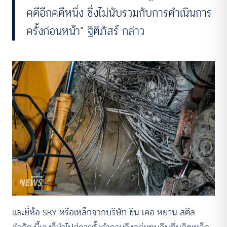
คดีอีกคดีหนึ่ง ซึ่งไม่นับรวมกับการดำเนินการ
ครั้งก่อนหน้า” ฐิติภัสร์ กล่าว
และยี่ห้อ SKY หรือเหล็กจากบริษัท ซิน เคอ หยวน สตีล