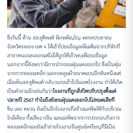
ซึ่งวันนี้ ด้าน สส.ชุติพงศ์ พิภพพิญโญ พรรคประชาชน
จังหวัดระยอง เขต 4 ได้เข้าไปขอข้อมูลเพิ่มเติมจากบริษัทที่
สาขาหนองละลอกแต่ไม่ได้ถูกให้เข้าพบเพื่อขอข้อมูล
นอกจากนี้ยังพบว่ามีการนำรถขนฝุ่นแดงออกไป ซึ่งเป็นฝุ่น
จากการหลอมเหล็ก และรถคลุมผ้าขนาดแบนอีกคันหนึ่งแต่
เมื่อเห็นสส.ชุติพงศ์ กลับวนรถเข้าไปในเขตโรงงาน ทำให้เกิด
เป็นคำถามอีกเช่นกันว่า
โรงงานที่ถูกสั่งปิดปรับปรุงตั้งแต่
ปลายปี 2567 ทำไมถึงยังขนฝุ่นแดงออกไปไม่หมดเสียที
ซิน เคอ หยวน ยังเป็นอีกโรงงานที่สร้างมลพิษให้กับบริเวณ
ใกล้เคียง ทั้งเสียง กลิ่น และมลพิษจากการประกอบกิจการ
หลอมเหล็กและยังเข้าข่ายโรงงานจีนศูนย์เหรียญที่มีเป็น