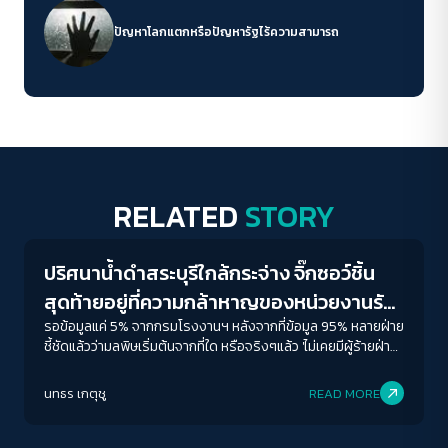
ปัญหาโลกแตกหรือปัญหารัฐไร้ความสามารถ
RELATED
STORY
Conflict Resolution
ปริศนาน้ำดำสระบุรีใกล้กระจ่าง จิ๊กซอว์ชิ้น
สุดท้ายอยู่ที่ความกล้าหาญของหน่วยงานรัฐ
ชี้ตัวการผู้ก่อมลพิษ
รอข้อมูลแค่ 5% จากกรมโรงงานฯ หลังจากที่ข้อมูล 95% หลายฝ่าย
ชี้ชัดแล้วว่ามลพิษเริ่มต้นจากที่ใด หรือจริงๆแล้ว 'ไม่เคยมีผู้ร้ายฝ่าย
เดียวในอาชญากรรมสิ่งแวดล้อม’
นทธร เกตุชู
READ MORE
Conflict Resolution