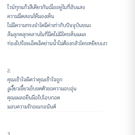
ไวน์ทุกแก้วสีเดียวกันเมื่ออยู่ในที่อับแสง
ความมืดสอนให้มองเห็น
ไม่มีความทรงจำใดมีค่าเท่ากับปัจจุบันขณะ
ล้มลุกคลุกคลานในที่มืดไม่มีใครเห็นแผล
ท่องไปร้อยเอ็ดเจ็ดย่านน้ำไม่ต้องกลัวใครเหยียบเงา
2.
คุณเข้าใจผิดว่าคุณเข้าใจถูก
งูเงี้ยวเขี้ยวเข็บขดตัวขอความอบอุ่น
คุณเผลอยื่นมือไปโอบกอด
มอบความรักอเนกอนันต์
3.