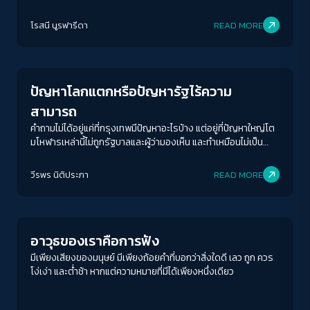
โรสนี นูรฟารีดา
READ MORE
Columnist
ปัญหาโลกแตกหรือปัญหารัฐไร้ความ
สามารถ
คำถามไม่ได้อยู่แค่ที่กรุงเทพมีปัญหาอะไรบ้าง แต่อยู่ที่ปัญหาใหญ่โต
มโหฬารเหล่านี้ไม่ถูกรัฐบาลและผู้ว่ามองเห็น และทำเหมือนไม่เป็น
ปัญหาต่างหาก
ACCESS
IBILITY
วีรพร นิติประภา
READ MORE
Columnist
ขนาดตัวอักษร
A-
A
A+
A++
อาวุธของเราคือการฟัง
ระยะห่างข้อความ
มีเพียงเสียงของมนุษย์ มีเพียงถ้อยคำที่บอกว่าสิ่งใดดี เลว ถูก ควร
โง่เง่า และต่ำช้า หากแต่ความหมายที่มีได้เพียงหนึ่งเดียว
ปกติ
มาก
มากที่สุด
ปรับสีสำหรับตาบอดสี