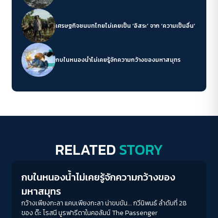
เศรษฐกิจชนบทไทยไม่เคยเป็น ‘อิสระ’ จาก ‘ความเป็นอื่น’
กบในหนองน้ำไม่เคยรู้จักความกว้างของมหาสมุทร
RELATED
STORY
Columnist
กบในหนองน้ำไม่เคยรู้จักความกว้างของ
มหาสมุทร
กว้างเพียงกะลา แคบเพียงกะลา น่าขบขัน... กวีนิพนธ์ ลำดับที่ 28
ของ ด๊ะ โรสนี นูรฟารีดาในคอลัมน์ The Passenger