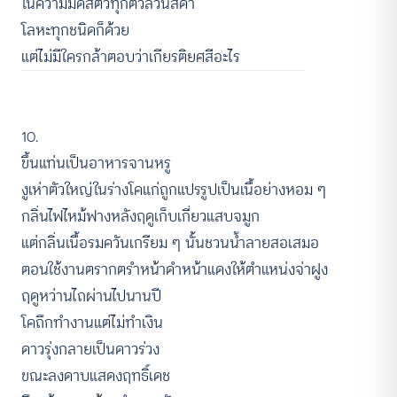
ในความมืดสัตว์ทุกตัวล้วนสีดำ
โลหะทุกชนิดก็ด้วย
แต่ไม่มีใครกล้าตอบว่าเกียรติยศสีอะไร
10.
ขึ้นแท่นเป็นอาหารจานหรู
งูเห่าตัวใหญ่ในร่างโคแก่ถูกแปรรูปเป็นเนื้อย่างหอม ๆ
กลิ่นไฟไหม้ฟางหลังฤดูเก็บเกี่ยวแสบจมูก
แต่กลิ่นเนื้อรมควันเกรียม ๆ นั้นชวนน้ำลายสอเสมอ
ตอนใช้งานตรากตรำหน้าดำหน้าแดงให้ตำแหน่งจ่าฝูง
ฤดูหว่านไถผ่านไปนานปี
โคถึกทำงานแต่ไม่ทำเงิน
ดาวรุ่งกลายเป็นดาวร่วง
ขณะลงดาบแสดงฤทธิ์เดช