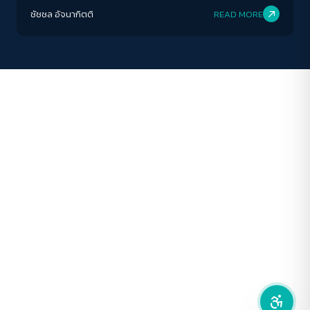
ชัชชล อัจนากิตติ
READ MORE
ปิด
Protan
Deutan
Tritan
คอนทราสต์สูง
โหมดขาวดำ
ฟอนต์อ่านง่าย
เน้นลิงก์
เน้นกรอบ Focus
ซ่อนรูปภาพ
ลดการเคลื่อนไหว