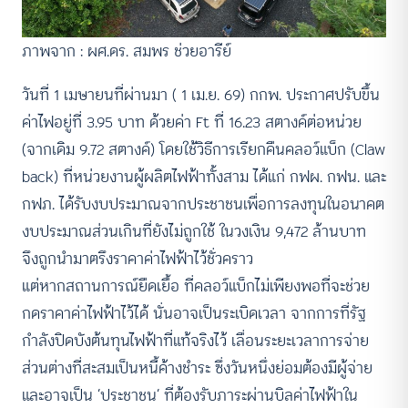
ภาพจาก : ผศ.ดร. สมพร ช่วยอารีย์
วันที่ 1 เมษายนที่ผ่านมา ( 1 เม.ย. 69) กกพ. ประกาศปรับขึ้น
ค่าไฟอยู่ที่ 3.95 บาท ด้วยค่า Ft ที่ 16.23 สตางค์ต่อหน่วย
(จากเดิม 9.72 สตางค์) โดยใช้วิธีการเรียกคืนคลอว์แบ็ก (Claw
back) ที่หน่วยงานผู้ผลิตไฟฟ้าทั้งสาม ได้แก่ กฟผ. กฟน. และ
กฟภ. ได้รับงบประมาณจากประชาชนเพื่อการลงทุนในอนาคต
งบประมาณส่วนเกินที่ยังไม่ถูกใช้ ในวงเงิน 9,472 ล้านบาท
จึงถูกนำมาตรึงราคาค่าไฟฟ้าไว้ชั่วคราว
แต่หากสถานการณ์ยืดเยื้อ ที่คลอว์แบ็กไม่เพียงพอที่จะช่วย
กดราคาค่าไฟฟ้าไว้ได้ นั่นอาจเป็นระเบิดเวลา จากการที่รัฐ
กำลังปิดบังต้นทุนไฟฟ้าที่แท้จริงไว้ เลื่อนระยะเวลาการจ่าย
ส่วนต่างที่สะสมเป็นหนี้ค้างชำระ ซึ่งวันหนึ่งย่อมต้องมีผู้จ่าย
และอาจเป็น ‘ประชาชน’ ที่ต้องรับภาระผ่านบิลค่าไฟฟ้าใน