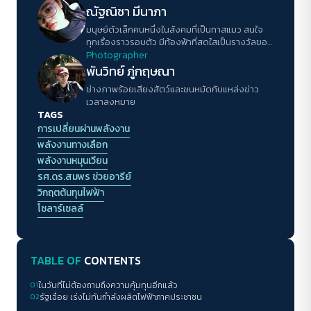
ณัฐณิชา มีนาภา
มนุษย์ตัวเล็กคนหนึ่งในสังคมที่เป็นทาสแมว สนใจ
ทุกเรื่องราวรอบตัว มีท้องฟ้าที่สดใสเป็นรางวัลของ
การใช้ชีวิตในแต่ละวัน
Photographer
พันวิทย์ ภู่กฤษณา
ช่างภาพร้อยเสียงสัตว์และชนหมัดกับแหล่งข่าว
เวลาลงหมาย
TAGS
การเปลี่ยนผ่านพลังงาน
พลังงานทางเลือก
พลังงานหมุนเวียน
รศ.ดร.สมพร ช่วยอารีย์
วิกฤตต้นทุนไฟฟ้า
โซลาร์เซลล์
TABLE OF
CONTENTS
01
ในวันที่ไม่ต้องถามถึงความคุ้มทุนอีกแล้ว
02
รัฐเฉื่อย เร่งไม่ทันกำลังผลิตไฟฟ้าภาคประชาชน