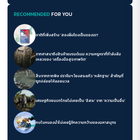
RECOMMENDED
FOR YOU
ชาติที่เพิ่งสร้าง ‘สองฝั่งโขงเป็นของเรา’
จากศาสนาถึงสินค้าแบรนด์เนม ความหรูหราที่กำลังล้ม
เหลวของ ‘เครื่องมือสุขภาพจิต’
ACCESS
IBILITY
สืบจากกากพิษ ปราจีนฯ โยงสระแก้ว ‘หลักฐาน’ สำคัญที่
ขนาดตัวอักษร
ถูกปล่อยให้ลอยนวล
A-
A
A+
A++
เศรษฐกิจชนบทไทยไม่เคยเป็น ‘อิสระ’ จาก ‘ความเป็นอื่น’
ระยะห่างข้อความ
ปกติ
มาก
มากที่สุด
กบในหนองน้ำไม่เคยรู้จักความกว้างของมหาสมุทร
ปรับสีสำหรับตาบอดสี
ปิด
Protan
Deutan
Tritan