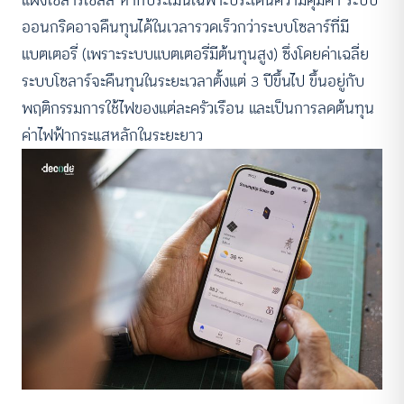
แผงโซลาร์เซลล์ หากประเมินเฉพาะประเด็นความคุ้มค่า ระบบ
ออนกริดอาจคืนทุนได้ในเวลารวดเร็วกว่าระบบโซลาร์ที่มี
แบตเตอรี่ (เพราะระบบแบตเตอรี่มีต้นทุนสูง) ซึ่งโดยค่าเฉลี่ย
ระบบโซลาร์จะคืนทุนในระยะเวลาตั้งแต่ 3 ปีขึ้นไป ขึ้นอยู่กับ
พฤติกรรมการใช้ไฟของแต่ละครัวเรือน และเป็นการลดต้นทุน
ค่าไฟฟ้ากระแสหลักในระยะยาว