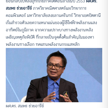
ย้อนกลับไปหลังอุทกภัยภาคใต้ตอนล่างในปี 2553
ผศ.ดร.
สมพร ช่วยอารีย์
ภาควิชาคณิตศาสตร์และวิทยาการ
คอมพิวเตอร์ มหาวิทยาลัยสงขลานครินทร์ วิทยาเขตปัตตานี
เริ่มสำรวจตัวเลขความหนาแน่นของผู้ใช้ไฟฟ้าพลังงานแสง
อาทิตย์ในภูมิภาค จากความเปราะบางทางพลังงานหลัง
เผชิญเหตุภัยพิบัติ ที่กลายเป็นจุดตั้งต้นสำคัญในมองหา
พลังงานทางเลือก ทดแทนพลังงานกระแสหลัก
ผศ.ดร. สมพร ช่วยอารีย์