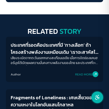
คอนทราสต์สูง
โหมดขาวดำ
RELATED
STORY
News
ฟอนต์อ่านง่าย
ประเทศที่รอดคือประเทศที่มี ‘ทางเลือก’ ถ้า
เน้นลิงก์
โครงสร้างพลังงานเหมือนเดิม ‘เราจะสาหัสไป
จนถึงลูกหลาน’
เสียงระเบิดจากตะวันออกกลางสะเทือนเอเชีย เมื่อการปิดช่องแคบฮ
เน้นกรอบ Focus
อร์มุชได้เปิดแผลความมั่นคงทางพลังงานของไทย และประเทศที่จะ
รอดในวันที่น้ำหมดถัง-แก๊สราคาแพง คือประเทศที่มี 'ทางเลือก
ซ่อนรูปภาพ
พลังงาน'
Author
READ MORE
Interviews
ลดการเคลื่อนไหว
Fragments of Loneliness : เศษเสี้ยวของ
ความเหงาในโลกอันแสนโกลาหล