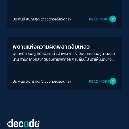
สิ่ง ใช้แรงงานบ้าง เริ่มต้นออกตามหาแรงบันดาลใจบ้าง แต่ไม่ว่าจะ
อย่างไร เราทุกคน ล้วนแล้วแต่มียามเช้าเป็นของตัวเอง นอกไปเสีย
ACCESS
IBILITY
จากบางคน ที่นอนปล่อยทิ้งยามเช้าของตัวเอง อย่างไร้ค่า บนผืน
ประพันธ์ สุนทรฐิติ (ดวงดาวเดียวดาย)
READ MORE
ผ้าปูที่นอนยับ ๆ ที่ไร้ความเรียบมาตั้งแต่เมื่อคืน
Human & Society
ขนาดตัวอักษร
A-
A
A+
A++
พยานแห่งความผิดพลาดล้มเหลว
ระยะห่างข้อความ
ฝูงนกบินวนอยู่เหนือผิวแม่น้ำเจ้าพระยา เราจ้องมองมันอยู่นานสอง
นาน ท่ามกลางรสชาติของกาแฟที่ค่อย ๆ เปลี่ยนไป เราเห็นนกบางตัว
ปกติ
มาก
มากที่สุด
พยายามโฉบร่างของมัน ขยับปีกตีกายเริงร่าอยู่เหนือผิวน้ำ สักพักก็
ทะลึ่งร่าง พุ่งโจนทะยานขึ้นไปบินวนอยู่บนท้องฟ้า จะว่าไปแล้ว นกทุก
ปรับสีสำหรับตาบอดสี
ตัวก็แลเหมือนว่ามันจะมีลักษณะรูปร่างที่คล้าย ๆ กัน คือมีปีก บินได้
ประพันธ์ สุนทรฐิติ (ดวงดาวเดียวดาย)
READ MORE
เห็นจะว่าต่างกันอยู่บ้าง ก็ตรงที่ขนาดตัว ซึ่งมีขนาดที่เล็กบ้าง ใหญ่
ปิด
Protan
Deutan
Tritan
บ้าง อีกอย่างเห็นจะเป็นความว่องไว แต่อย่างว่า นกก็คือนก แม้จะบิน
ได้อย่างอิสระเสรี แต่ทว่ากลับกัน ในท่ามกลางความอิสระเสรีนั้น นกก็
ยังคงต้องระวังภัย จากนกที่ตัวใหญ่กว่ามันอยู่ดี
คอนทราสต์สูง
โหมดขาวดำ
ฟอนต์อ่านง่าย