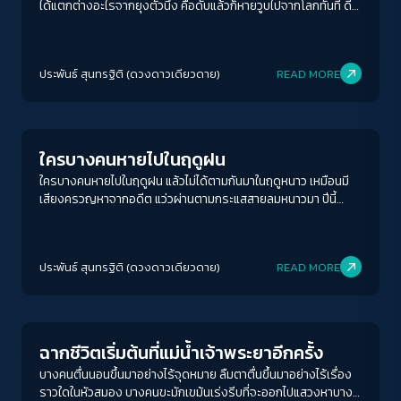
ได้แตกต่างอะไรจากยุงตัวนึง คือดับแล้วก็หายวูบไปจากโลกทันที ดี
หน่อยก็คงแต่ว่าคน ๆ นั้น เขาได้ทิ้งความดีอะไรเอาไว้ให้เราได้พูด
ถึงกันบ้าง เรียกว่าพูดถึงนานหน่อย ก็แสดงว่าเขามีเรื่องให้เราได้พูด
ถึงกันบ่อย พูดถึงน้อยหน่อย ก็สุดแท้แต่ว่าพวกเราคิดถึงเขาอยู่บ่อย
ประพันธ์ สุนทรฐิติ (ดวงดาวเดียวดาย)
READ MORE
ๆ ไหม นั่นเหตุผลมันอาจอยู่ตรงนั้น
Human & Society
ใครบางคนหายไปในฤดูฝน
ใครบางคนหายไปในฤดูฝน แล้วไม่ได้ตามกันมาในฤดูหนาว เหมือนมี
เสียงครวญหาจากอดีต แว่วผ่านตามกระแสสายลมหนาวมา ปีนี้
เหมือนว่าฝนจะมากกว่าปีที่แล้ว เพราะย่างเข้าพฤศจิกายน ฝนก็ยังคง
ตกโปรยปรายลงมาไม่หยุดหย่อน ซ้ำยังคงมีพายุคลุกฟ้าคลุกเมฆฝน
อยู่ตลอดเวลา
ประพันธ์ สุนทรฐิติ (ดวงดาวเดียวดาย)
READ MORE
Human & Society
ฉากชีวิตเริ่มต้นที่แม่น้ำเจ้าพระยาอีกครั้ง
บางคนตื่นนอนขึ้นมาอย่างไร้จุดหมาย ลืมตาตื่นขึ้นมาอย่างไร้เรื่อง
ราวใดในหัวสมอง บางคนขะมักเขม้นเร่งรีบที่จะออกไปแสวงหาบาง