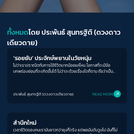
ทั้งหมด
โดย
ประพันธ์ สุนทรฐิติ (ดวงดาว
Human & Society
เดียวดาย)
‘รอยยับ’ ประจักษ์พยานในวัยหนุ่ม
ไม่ว่าเราปราณีตกับการใช้ชีวิตมากน้อยแค่ไหน โอกาสที่จะมีข้อ
บกพร่องย่อมที่จะเกิดขึ้นได้ ไม่ว่าจะด้วยเรื่องใดก็ตาม ถือว่าเป็น
เรื่องปกติธรรมดา ทามกลางการใช้ชีวิตในแต่ล่ะช่วงวันวัย ย่อมมี
เรื่องที่ไม่ได้ดังใจตัวเองอยู่บ้าง และขัดใจตัวเองกันอยู่บ้างเป็นเรื่อง
ปกติ เขาถึงว่าอย่าไปคาดหวังว่าชีวิตจะปกติราบรื่น เอาแค่ให้มีสติได้
ประพันธ์ สุนทรฐิติ (ดวงดาวเดียวดาย)
READ MORE
รู้ทั่วพร้อมไปทั้งวัน บางครั้งก็แทบจะเป็นไปไม่ได้ บางคนเป็นเช่นนั้น
จริงๆ
Human & Society
สำนึกใหม่
เวลาชีวิตของคนเรามันยาวกว่ายุงก็จริง แต่พอมันดับวูบไป มันก็ไม่