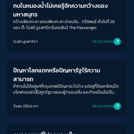
กบในหนองน้ำไม่เคยรู้จักความกว้างของ
มหาสมุทร
กว้างเพียงกะลา แคบเพียงกะลา น่าขบขัน... กวีนิพนธ์ ลำดับที่ 28
ของ ด๊ะ โรสนี นูรฟารีดาในคอลัมน์ The Passenger
โรสนี นูรฟารีดา
READ MORE
Columnist
ปัญหาโลกแตกหรือปัญหารัฐไร้ความ
สามารถ
คำถามไม่ได้อยู่แค่ที่กรุงเทพมีปัญหาอะไรบ้าง แต่อยู่ที่ปัญหาใหญ่โต
มโหฬารเหล่านี้ไม่ถูกรัฐบาลและผู้ว่ามองเห็น และทำเหมือนไม่เป็น
ปัญหาต่างหาก
ACCESS
IBILITY
วีรพร นิติประภา
READ MORE
Columnist
ขนาดตัวอักษร
A-
A
A+
A++