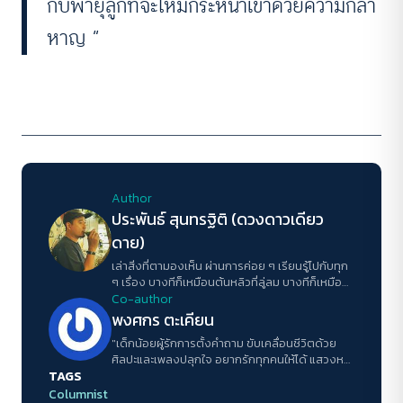
กับพายุลูกที่จะโหมกระหน่ำเข้าด้วยความกล้า
หาญ “
Author
ประพันธ์ สุนทรฐิติ (ดวงดาวเดียว
ดาย)
เล่าสิ่งที่ตามองเห็น ผ่านการค่อย ๆ เรียนรู้ไปกับทุก
ๆ เรื่อง บางทีก็เหมือนต้นหลิวที่ลู่ลม บางทีก็เหมือน
ว่าตนเองนั้นคือลมเสียเอง
Co-author
พงศกร ตะเคียน
"เด็กน้อยผู้รักการตั้งคำถาม ขับเคลื่อนชีวิตด้วย
ศิลปะและเพลงปลุกใจ อยากรักทุกคนให้ได้ แสวงหา
TAGS
การเข้าใจตนเองและผู้อื่น ความฝันคือได้ใช้ชีวิต
อย่างสมศักดิ์ศรี"
Columnist