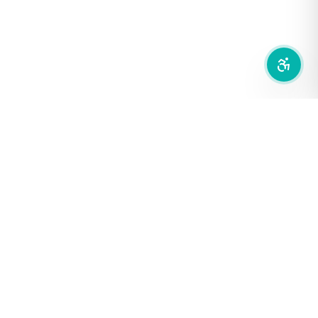
ลดการเคลื่อนไหว
สำนักเครือข่ายสื่อสาธารณะ
องค์การกระจายเสียงและแพร่ภาพสาธารณะแห่งประเทศไทย (THAI
PBS)
PRIVACY POLICY
/
TERM OF USE
รู้จัก DE/CODE
DE/CODE คือใคร
ติดต่อเรา
FOLLOW DE/CODE