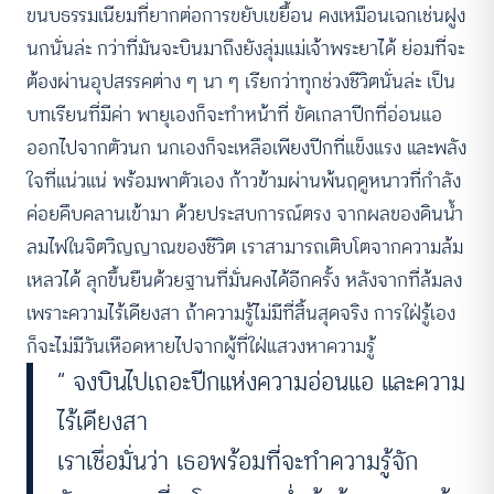
ขนบธรรมเนียมที่ยากต่อการขยับเขยื้อน คงเหมือนเฉกเช่นฝูง
นกนั่นล่ะ กว่าที่มันจะบินมาถึงยังลุ่มแม่เจ้าพระยาได้ ย่อมที่จะ
ต้องผ่านอุปสรรคต่าง ๆ นา ๆ เรียกว่าทุกช่วงชีวิตนั่นล่ะ เป็น
บทเรียนที่มีค่า พายุเองก็จะทำหน้าที่ ขัดเกลาปีกที่อ่อนแอ
ออกไปจากตัวนก นกเองก็จะเหลือเพียงปีกที่แข็งแรง และพลัง
ใจที่แน่วแน่ พร้อมพาตัวเอง ก้าวข้ามผ่านพ้นฤดูหนาวที่กำลัง
ค่อยคืบคลานเข้ามา ด้วยประสบการณ์ตรง จากผลของดินน้ำ
ลมไฟในจิตวิญญาณของชีวิต เราสามารถเติบโตจากความล้ม
เหลวได้ ลุกขึ้นยืนด้วยฐานที่มั่นคงได้อีกครั้ง หลังจากที่ล้มลง
เพราะความไร้เดียงสา ถ้าความรู้ไม่มีที่สิ้นสุดจริง การใฝ่รู้เอง
ก็จะไม่มีวันเหือดหายไปจากผู้ที่ใฝ่แสวงหาความรู้
“ จงบินไปเถอะปีกแห่งความอ่อนแอ และความ
ไร้เดียงสา
เราเชื่อมั่นว่า เธอพร้อมที่จะทำความรู้จัก