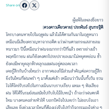
Share on
ผู้แพ้ในเพลงชื่อยาว
[
ดวงดาวเดียวดาย] ประพันธ์ สุนทรฐิติ
ใครบางคนหายไปในฤดูฝน แล้วไม่ได้ตามกันมาในฤดูหนาว
เหมือนมีเสียงครวญหาจากอดีต แว่วผ่านตามกระแสสายลม
หนาวมา ปีนี้เหมือนว่าฝนจะมากกว่าปีที่แล้ว เพราะย่างเข้า
พฤศจิกายน ฝนก็ยังคงตกโปรยปรายลงมาไม่หยุดหย่อน ซ้ำ
ยังคงมีพายุคลุกฟ้าคลุกเมฆฝนอยู่ตลอดเวลา
เคยรู้สึกกันบ้างไหมว่า อากาศเองก็มีส่วนสำคัญต่อความรู้สึก
ยิ่งวันไหนที่ฝนพรำ ๆ มาตั้งแต่เช้า เหมือนว่าวันนั้นทั้งวัน ชวน
ใจให้ใคร่รับรสไปในทางเนินนาบราบเรียบ แหมะ ๆ ฟังเสียง
ฝน ให้ได้รื่นรมย์สมสมัยไปกับใบไม้ใบหญ้า ถ้าจะว่าฝนตกดี
ไหม บางคนคงส่ายหัวให้ บอกปัดใจไปเลยว่า ไม่ชอบใจเอา
เสียเลย ยิ่งช่วงเวลาไหนที่ต้องเร่งรีบไปทำกิจกรรมอะไรต่าง ๆ