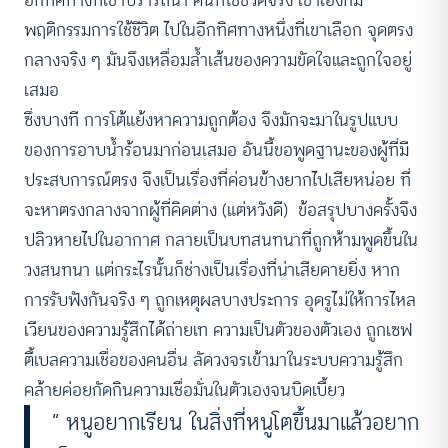
อีกทิศทางที่เขาปรารถนา คนที่ใช้ชีวิตจริง เขาเองก็มี
พฤติกรรมการใช้ชีวิต ไปในอีกทิศทางหนึ่งที่เขาเลือก จุดตรง
กลางจริง ๆ มันจึงเหลื่อมล้ำเส้นของความขัดใจและถูกใจอยู่
เสมอ
ซึ่งบางที การโต้แย้งหาความถูกต้อง จึงมักจะมาในรูปแบบ
ของการอาบน้ำร้อนมาก่อนเสมอ อันนี้ขอพูดฐานะของผู้ที่มี
ประสบการณ์ตรง จึงเป็นเรื่องที่ค่อนข้างยากไปเสียหน่อย ที่
จะหาตรงกลางจากผู้ที่คิดต่าง (แต่หวังดี) ข้อสรุปบางครั้งจึง
ปลิวหายไปในอากาศ กลายเป็นบทสนทนาที่ถูกห้ามพูดขึ้นใน
วงสนทนา แต่กระไรนั้นก็ช่างเป็นเรื่องที่น่าเสียดายยิ่ง หาก
การรับฟังกันจริง ๆ ถูกเหตุผลบางประการ อุดรูไม่ให้การไหล
เวียนของความรู้สึกได้ถ่ายเท ความเป็นตัวของตัวเอง ถูกเซฟ
ตี้เบลความเชื่อของคนอื่น ลัดวงจรเข้ามาในระบบความรู้สึก
คล้ายค่อยกัดกินความเชื่อมั่นในตัวเองจนบิดเบี้ยว
“ หนูอยากเรียน ในสิ่งที่หนูโตขึ้นมาแล้วอยาก