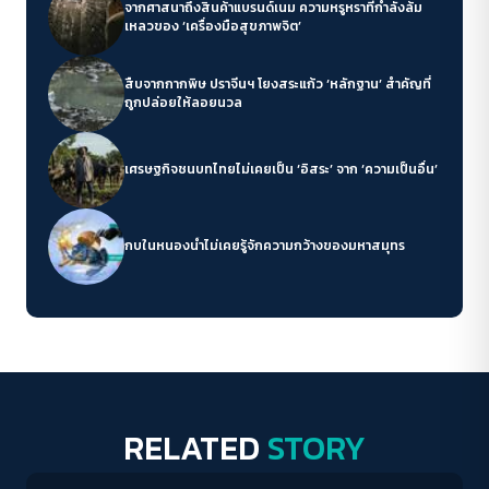
จากศาสนาถึงสินค้าแบรนด์เนม ความหรูหราที่กำลังล้ม
เหลวของ ‘เครื่องมือสุขภาพจิต’
สืบจากกากพิษ ปราจีนฯ โยงสระแก้ว ‘หลักฐาน’ สำคัญที่
ถูกปล่อยให้ลอยนวล
เศรษฐกิจชนบทไทยไม่เคยเป็น ‘อิสระ’ จาก ‘ความเป็นอื่น’
กบในหนองน้ำไม่เคยรู้จักความกว้างของมหาสมุทร
RELATED
STORY
Columnist