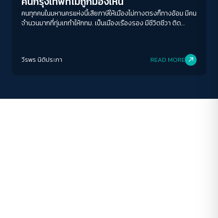
คนกรุงเทพที่ไม่ถูกมองเห็น
ระยะห่างข้อความ
คนทุกคนในมหานครแห่งนี้เสียภาษีให้เมืองไม่ทางตรงก็ทางอ้อม มีคน
จำนวนมากที่ทุ่มเททำให้กทม. เป็นเมืองเรืองรอง มีชีวิตชีวา ติด
ปกติ
มาก
มากที่สุด
อันดับเมืองน่าอยู่ เป็นเมืองสุดสวย แต่กลับกลายเป็นผู้รองรับ
สารพัดปัญหาของเมืองเอาไว้เต็ม ๆ โดยไม่เคยถูกมองเห็น
ปรับสีสำหรับตาบอดสี
วีรพร นิติประภา
READ MORE
ปิด
Protan
Deutan
Tritan
คอนทราสต์สูง
โหมดขาวดำ
ฟอนต์อ่านง่าย
เน้นลิงก์
เน้นกรอบ Focus
ซ่อนรูปภาพ