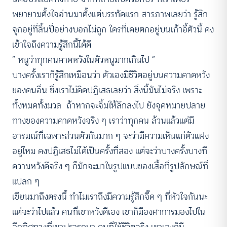
พยายามตั้งใจอ่านมาตั้งแต่บรรทัดแรก สารภาพเลยว่า รู้สึก
จุกอยู่ที่ลิ้นปี่อย่างบอกไม่ถูก ใครที่เคยตกอยู่บนเก้าอี้ตัวนี้ คง
เข้าใจถึงความรู้สึกนี้ได้ดี
“ หนูว่าทุกคนคาดหวังในตัวหนูมากเกินไป “
บางครั้งเราก็รู้สึกเหมือนว่า ตัวเองมีชีวิตอยู่บนความคาดหวัง
ของคนอื่น ซึ่งเราไม่คิดปฏิเสธเลยว่า สิ่งนี้มันไม่จริง เพราะ
ทั้งหมดทั้งมวล ถ้าหากจะจิ้มให้ลึกลงไป ยังจุดหมายปลาย
ทางของความคาดหวังจริง ๆ เราว่าทุกคน ล้วนแล้วแต่มี
อารมณ์ที่เฉพาะส่วนตัวกันมาก ๆ จะว่ามีความเห็นแก่ตัวแฝง
อยู่ไหม คงปฏิเสธไม่ได้เป็นครั้งที่สอง แต่จะว่าบางครั้งบางที
ความหวังดีจริง ๆ ก็มักจะมาในรูปแบบของเสื้อที่รูปลักษณ์ที่
แปลก ๆ
เขียนมาถึงตรงนี้ ทำไมเราถึงมีความรู้สึกจี๊ด ๆ ที่หัวใจกันนะ
แต่จะว่าไปแล้ว คนที่เขาหวังดีเอง เขาก็มีองศาการมองไปใน