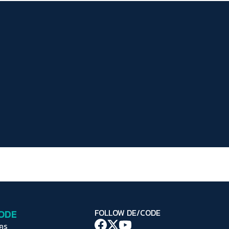
ระยะห่างข้อความ
ปกติ
มาก
มากที่สุด
ปรับสีสำหรับตาบอดสี
ปิด
Protan
Deutan
Tritan
คอนทราสต์สูง
โหมดขาวดำ
ฟอนต์อ่านง่าย
เน้นลิงก์
เน้นกรอบ Focus
CODE
FOLLOW DE/CODE
ซ่อนรูปภาพ
ใคร