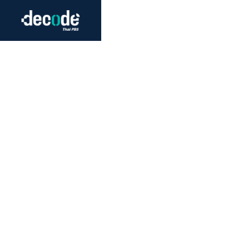
Futurism
Journalism
Crack 
Education
Peace
Sustainability
Workers/Economy
Human Rights