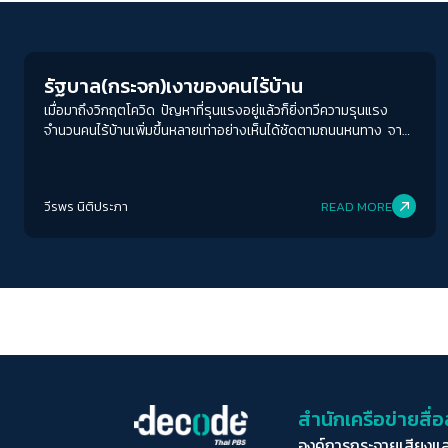
Columnist
รัฐบาล(กระจก)เงาของคนไร้บ้าน
เมื่อมาถึงวิกฤตโควิด ปัญหาที่รุนแรงอยู่แล้วก็ยิ่งทวีความรุนแรง
จำนวนคนไร้บ้านเพิ่มขึ้นหลายเท่าอย่างเห็นได้ชัดตามถนนหนทาง จาก
คนจำนวนมากที่ต้องตกงาน หลายคนที่มีปัญหาครอบครัวรุมเร้าอยู่ก็
มาถึงจุดแตกหักเมื่อต้องมากักตัวร่วมกันในที่แคบๆ หลายคนเข้ามา
ทำงานและอาศัยอยู่ในเมืองนานจนไม่เหลือความเชื่อมโยงใดๆ กับบ้าน
วีรพร นิติประภา
READ MORE
เกิด และไม่มีที่ทางที่อื่นที่จะไปนอกจากหาทางอยู่รอดต่อในเมืองต่อแม้
ไม่มีงานทำ
สำนักเครือข่ายสื
องค์การกระจายเสียงแ