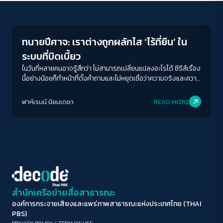
Human & Society
ขนาดตัวอักษร
A-
A
A+
A++
ทนายปีศาจ: เราต่างถูกผลักไส ‘ไร้ที่ยืน’ ใน
ระยะห่างข้อความ
ระบบที่บิดเบี้ยว
ปกติ
มาก
มากที่สุด
ในวันที่หลายคนอาจรู้สึกว่า ไม่สามารถเปลี่ยนแปลงอะไรได้ ซีรีส์เรื่อง
นี้อย่างน้อยก็ทำหน้าที่ตั้งคำถามและไม่หยุดเชื่อว่าความจริงและความ
ยุติธรรมเป็นสิ่งที่ควรถูกเรียกร้องอยู่เสมอ
ปรับสีสำหรับตาบอดสี
ฟาห์เรนน์ นิยมเดชา
READ MORE
ปิด
Protan
Deutan
Tritan
คอนทราสต์สูง
โหมดขาวดำ
ฟอนต์อ่านง่าย
สำนักเครือข่ายสื่อสาธารณะ
องค์การกระจายเสียงและแพร่ภาพสาธารณะแห่งประเทศไทย (THAI
เน้นลิงก์
PBS)