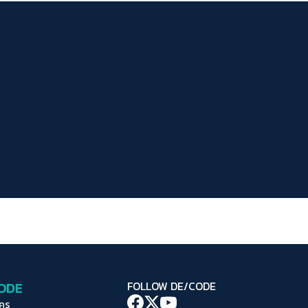
ระยะห่างข้อความ
ปกติ
มาก
มากที่สุด
ปรับสีสำหรับตาบอดสี
ปิด
Protan
Deutan
Tritan
คอนทราสต์สูง
โหมดขาวดำ
ฟอนต์อ่านง่าย
เน้นลิงก์
เน้นกรอบ Focus
CODE
FOLLOW DE/CODE
ซ่อนรูปภาพ
ใคร