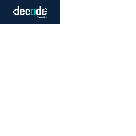
Futurism
Journalism
Crack 
Education
Peace
Sustainability
Workers/Economy
Human Rights