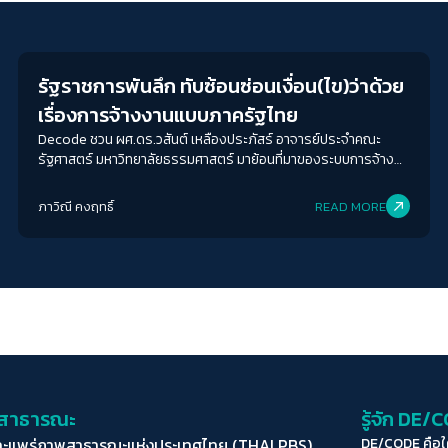
Economy
รัฐราชการพันลึก ทับซ้อนซ่อนเงื่อน(ไข)ว่าด้วย
เรื่องการจ้างงานแบบภาครัฐไทย
Decode ชวน ผศ.ดร.วสันต์ เหลืองประภัสร์ อาจารย์ประจำคณะ
รัฐศาสตร์ มหาวิทยาลัยธรรมศาสตร์ มาย้อนที่มาของระบบการจ้าง
งานข้าราชการและปัญหาการจ้างงานแบบกึ่งราชการ ไปจนถึง
ถอดรหัสเงื่อนไขในการปฏิรูประบบราชการไทยว่าทำไมแม้เราจะมีความ
ภาวิณี คงฤทธิ์
READ MORE
พยายามปฏิรูประบบนี้แค่ไหนแต่ยังไงก็ไม่สำเร็จสักที ปิดท้ายด้วยการ
เสนอหนทางปฏิรูปราชการที่สามารถทำได้จริงในระบบที่ขึ้นชื่อได้ว่ามี
ความต้านทานต่อการเปลี่ยนแปลงสูงมาก
่อสาธารณะ
รู้จัก DE/
ละแพร่ภาพสาธารณะแห่งประเทศไทย (THAI PBS)
DE/CODE คือ