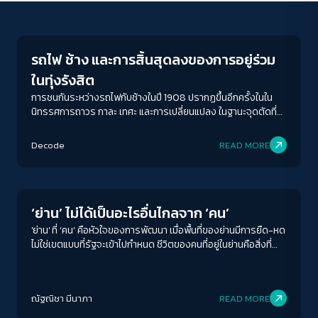
Human & Society
รถไฟ ช้าง และการสิ้นสุดลงของการอยู่ร่วม
ในทุ่งรังสิต
การชนกันระหว่างรถไฟกับช้างในปี 1908 ปรากฏขึ้นอีกครั้งในใน
นิทรรศการถาวร กาละ เทศะ และการเปลี่ยนแปลง ในฐานะจุดตัดที่
การเคลื่อนที่สองแบบมาปะทะกันในพื้นที่เดียวกัน จึงไม่ใช่เพียงการ
เผชิญหน้าของมนุษย์และช้าง แต่ยังสะท้อนถึงการทับซ้อนกันของวิธี
Decode
READ MORE
การใช้พื้นที่ที่มีตรรกะแตกต่างกันอย่างสิ้นเชิง
Human & Society
‘ย่าน’ ไม่ได้เป็นอะไรอื่นไกลจาก ‘คน’
'ย่าน' ที่ ‘คน’ คือหัวใจของการพัฒนา เมื่อพื้นที่ของย่านมีการยืด-หด
ไม่ใช่เขตแบบที่รัฐจะเข้าไปกำหนด ชีวิตของคนที่อยู่ในย่านคือสิ่งที่
เข้าไปกำหนดและเปลี่ยนแปลงหน้าตาของแต่ละย่าน
ณัฐณิชา มีนาภา
READ MORE
Human & Society