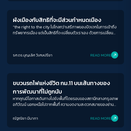
ผังเมืองกับสิทธิที่จะมีส่วนกำหนดเมือง
“the right to the city ไปไกลกว่าเสรีภาพของปัจเจกในการเข้าถึง
ทรัพยากรเมือง แต่เป็นสิทธิที่จะเปลี่ยนตัวเราเอง ด้วยการเปลี่ยน
เมือง” i ประโยคนี้มีความสำคัญในแง่ที่ว่า มนุษย์เรานั้นเปลี่ยนโลกให้
สอดคล้องกับความปรารถนาของเราเสมอ แต่เมืองกลับเป็นพื้นที่ที่
ACCESS
IBILITY
มนุษย์สร้างขึ้น แต่เหมือนถูกสาปให้อยู่ เพราะเมืองที่เป็นอยู่ลดทอน
รศ.ดร.บุญเลิศ วิเศษปรีชา
READ MORE
ความเป็นมนุษย์ของเราไปทุกที
Inequality
ขนาดตัวอักษร
A-
A
A+
A++
ขบวนรถไฟแห่งชีวิต กม.11 บนเส้นทางของ
ระยะห่างข้อความ
การพัฒนาที่ไม่ถูกนับ
ปกติ
มาก
มากที่สุด
หากคุณมีโอกาสเดินทางไปยังพื้นที่โดยรอบของสถานีกลางกรุงเทพ
อภิวัฒน์ นอกเหนือไปจากพื้นที่ ความงดงามสะดวกสบายของย่าน
การค้าและสถานที่ราชการแล้วนั้น ยังคงมีชุมชนที่หลบซ่อนอยู่ใน
ปรับสีสำหรับตาบอดสี
พื้นที่และ เกี่ยวพันกับเส้นทางรถไฟอย่างไม่อาจแยกขาดจากกัน
ณัฐณิชา มีนาภา
READ MORE
ปิด
Protan
Deutan
Tritan