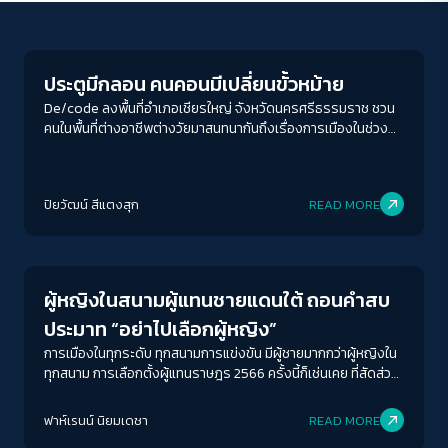
Crack Politics
ประตูมีกลอน คนคอนมีเปลี่ยนขั้วหม้าย
De/code ลงพื้นที่อำเภอเชียรใหญ่ จังหวัดนครศรีธรรมราช ชวน
คนในพื้นที่ต่างอาชีพต่างวัยมาสนทนากันถึงเรื่องการเมืองในช่วง
โค้งสุดท้ายของการเลือกตั้งที่บรรยากาศดุเด็ดเผ็ดร้อนไม่แพ้
รสชาติแกงใต้
ACCESS
IBILITY
ปิยวัฒน์ สีแตงสุก
READ MORE
Crack Politics
ขนาดตัวอักษร
A-
A
A+
A++
ผู้หญิงในสนามผู้แทนชายแดนใต้ ถอนคำสบ
ระยะห่างข้อความ
ประมาท “อย่าไปเลือกผู้หญิง”
ปกติ
มาก
มากที่สุด
การเมืองในทุกระดับ ทุกสนามการแข่งขัน มีผู้ชายมากกว่าผู้หญิงใน
ทุกสนาม การเลือกตั้งผู้แทนราษฎร 2566 ครั้งนี้ก็เช่นเคย ที่สัดส่วน
ผู้หญิงคิดเป็น18.3% เมื่อเทียบขจาดสัดส่วนทั้งหมด ยิ่งในสนาม
ปรับสีสำหรับตาบอดสี
จังหวัดชายแดนใต้ด้วยแล้ว ผู้หญิงในสนามผู้แทน จากปากหมอ
ฟาห์เรนน์ นิยมเดชา
READ MORE
ปิด
Protan
Deutan
Tritan
เพชรดาว ส.ส.หญิงหนึ่งเดียวในชายแดนใต้จากบัญชีรายชื่อของ