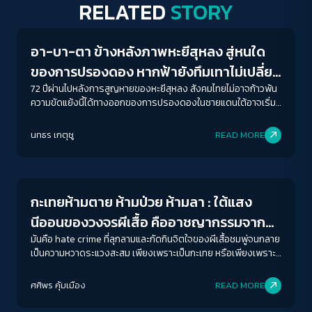
RELATED
STORY
Crack Politics
อา-บา-ตา ข้างหลังภาพหะยีสุหลง สู่หนใด
ของการปรองดอง หากฟ้ายังทึมเทาไม่เปลี่ยน
สี
72 ปีผ่านไปหลังการสูญหายของหะยีสุหลง สังคมไทยไม่อาจก้าวพ้น
ความขัดแย้งนี้ได้ทางออกของการปรองดองในชายแดนใต้อาจเริ่ม
ต้นที่นี่ ที่ซึ่งรัฐไทยจะยอมรับความหลากหลาย และอัตลักษณ์ของ
ผู้คนในฐานะมนุษย์ไม่ใช่ภัยคุกคามของรัฐ
นทธร เกตุชู
READ MORE
Gender & Sexuality
กะเทยห้ามตาย ห้ามป่วย ห้ามลา : ใต้แสง
นีออนของวงจรผีเสื้อ คืออาชญากรรมจาก
ความเกลียดชัง Sex Worker
มันคือ hate crime ที่ลุกลามและกัดกินจิตใจของผีเสื้อชมพู่จนกลาย
เป็นความหวาดระแวงสะสม เพียงเพราะเป็นกะเทย หรือเพียงเพราะ
ทำงานขายบริการทางเพศ
ACCESS
IBILITY
ศศิพร คุ้มเมือง
READ MORE
Crack Politics
ขนาดตัวอักษร