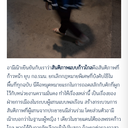
อามีเน๊าะยืนยันกับเราว่า
สันติภาพแบบก้าวไกล
คือสันติภาพที่
ก้าวหน้า ยุบ กอ.รมน. ยกเลิกกฎหมายพิเศษที่บังคับใช้ใน
พื้นที่ทุกฉบับ นี่คือหมุดหมายแรกในการถอดสลักกับดักที่ผูก
ไว้กับหน่วยงานความมั่นคง ทำให้เรื่องเหล่านี้ เป็นเรื่องของ
ฝ่ายการเมืองในระบบผู้แทนแบบพลเรือน สร้างกระบวนการ
สันติภาพที่ผู้แทนจากประชาชนมีส่วนร่วม โดยส่วนตัวอามี
เน๊าะบอกว่าในฐานะผู้หญิง 1 เดียวในชายแดนใต้ของพรรคก้าว
ไกล หากได้รับการคัดเลือกเข้าไปในสภา ก็จะขอต่อรองอาสา