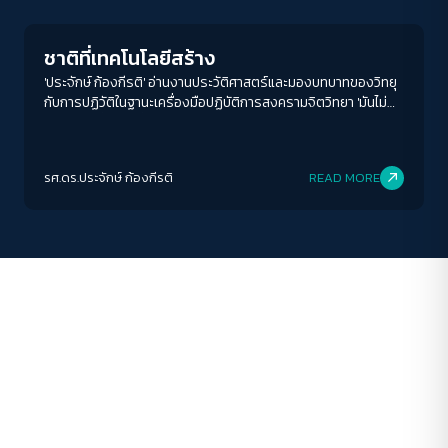
A-
A
A+
A++
ชาติที่เทคโนโลยีสร้าง
ระยะห่างข้อความ
'ประจักษ์ ก้องกีรติ' อ่านงานประวัติศาสตร์และมองบทบาทของวิทยุ
กับการปฏิวัติในฐานะเครื่องมือปฏิบัติการสงครามจิตวิทยา 'มันไม่
ปกติ
มาก
มากที่สุด
เคยเป็นเครื่องมือที่ผูกขาดโดยฝ่ายใด'
ปรับสีสำหรับตาบอดสี
รศ.ดร.ประจักษ์ ก้องกีรติ
READ MORE
ปิด
Protan
Deutan
Tritan
คอนทราสต์สูง
โหมดขาวดำ
ฟอนต์อ่านง่าย
เน้นลิงก์
เน้นกรอบ Focus