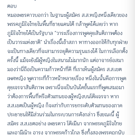
ตอบ
หมอเพชรดาวบอกว่า ในฐานะผู้สมัคร ส.ส.หญิงหนึ่งเดียวของ
พรรคภูมิใจไทยในพื้นที่ชายแดนใต้ กล้าพูดได้เลยว่า หาก
ภูมิใจไทยได้เป็นรัฐบาล “วาระเรื่องการพูดคุยสันติภาพต้อง
เป็นวาระแห่งชาติ” นำเรื่องนี้เข้าสภา หาทางออกให้กับทุกฝ่าย
จะเป็นทางเดียวที่จะสามารถยุติความรุนแรงได้ ในการเลือกตั้ง
ครั้งนี้ แม้จะยังมีผู้หญิงในสนามไม่มากนัก แต่อาจารย์อสมา
มองว่านี่ถือเป็นความก้าวหน้าที่ดี ที่เราเห็นผู้สมัคร ส.ส.เขต
เพศหญิง พูดวาระที่ก้าวหน้าหลายเรื่อง หนึ่งในนั้นคือการพูด
คุยเจรจาสันติภาพ เพราะนี่จะเป็นบันไดขั้นแรกที่พูดเสมอมา
ว่าต้องการพื้นที่หรือตัวแทนของผู้หญิงบนโต๊ะเจรจา หาก
ส.ส.เขตเป็นผู้หญิง ก็จะเท่ากับการยกระดับตัวแทนของภาค
ประชาชนให้มีส่วนร่วมในกระบวนการดังกล่าว ซึ่งขณะนี้ ผู้
สมัคร ส.ส.เขตอย่าง เพชรดาว โต๊ะมีนา จากพรรคภูมิใจไทย
และอามีเน๊าะ อารง จากพรรคก้าวไกล ซึ่งทั้งสองพรรคถูกนับ