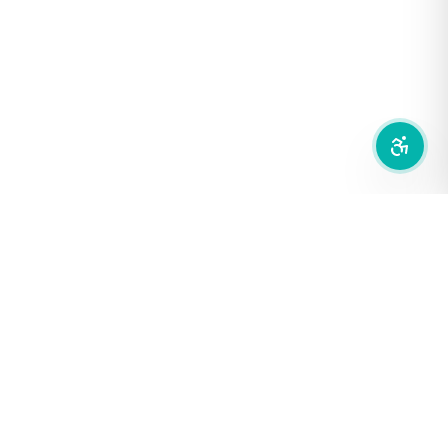
ซ่อนรูปภาพ
ลดการเคลื่อนไหว
สำนักเครือข่ายสื่อสาธารณะ
องค์การกระจายเสียงและแพร่ภาพสาธารณะแห่งประเทศไทย (THAI
PBS)
PRIVACY POLICY
/
TERM OF USE
รู้จัก DE/CODE
DE/CODE คือใคร
ติดต่อเรา
FOLLOW DE/CODE