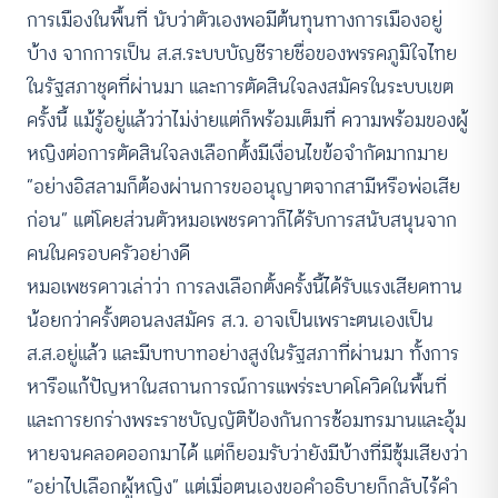
การเมืองในพื้นที่ นับว่าตัวเองพอมีต้นทุนทางการเมืองอยู่
บ้าง จากการเป็น ส.ส.ระบบบัญชีรายชื่อของพรรคภูมิใจไทย
ในรัฐสภาชุดที่ผ่านมา และการตัดสินใจลงสมัครในระบบเขต
ครั้งนี้ แม้รู้อยู่แล้วว่าไม่ง่ายแต่ก็พร้อมเต็มที่ ความพร้อมของผู้
หญิงต่อการตัดสินใจลงเลือกตั้งมีเงื่อนไขข้อจำกัดมากมาย
“อย่างอิสลามก็ต้องผ่านการขออนุญาตจากสามีหรือพ่อเสีย
ก่อน” แต่โดยส่วนตัวหมอเพชรดาวก็ได้รับการสนับสนุนจาก
คนในครอบครัวอย่างดี
หมอเพชรดาวเล่าว่า การลงเลือกตั้งครั้งนี้ได้รับแรงเสียดทาน
น้อยกว่าครั้งตอนลงสมัคร ส.ว. อาจเป็นเพราะตนเองเป็น
ส.ส.อยู่แล้ว และมีบทบาทอย่างสูงในรัฐสภาที่ผ่านมา ทั้งการ
หารือแก้ปัญหาในสถานการณ์การแพร่ระบาดโควิดในพื้นที่
และการยกร่างพระราชบัญญัติป้องกันการซ้อมทรมานและอุ้ม
หายจนคลอดออกมาได้ แต่ก็ยอมรับว่ายังมีบ้างที่มีซุ้มเสียงว่า
“อย่าไปเลือกผู้หญิง” แต่เมื่อตนเองขอคำอธิบายก็กลับไร้คำ