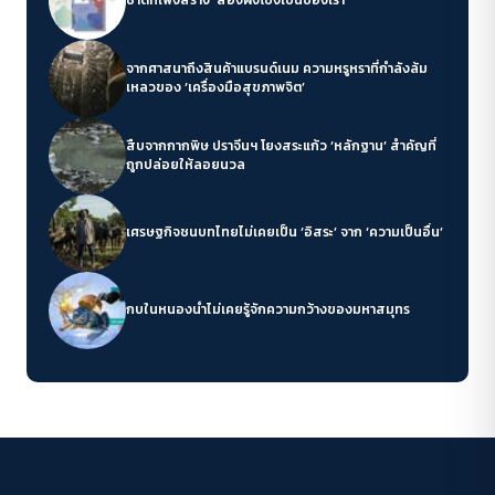
ชาติที่เพิ่งสร้าง ‘สองฝั่งโขงเป็นของเรา’
จากศาสนาถึงสินค้าแบรนด์เนม ความหรูหราที่กำลังล้ม
เหลวของ ‘เครื่องมือสุขภาพจิต’
สืบจากกากพิษ ปราจีนฯ โยงสระแก้ว ‘หลักฐาน’ สำคัญที่
ถูกปล่อยให้ลอยนวล
เศรษฐกิจชนบทไทยไม่เคยเป็น ‘อิสระ’ จาก ‘ความเป็นอื่น’
กบในหนองน้ำไม่เคยรู้จักความกว้างของมหาสมุทร