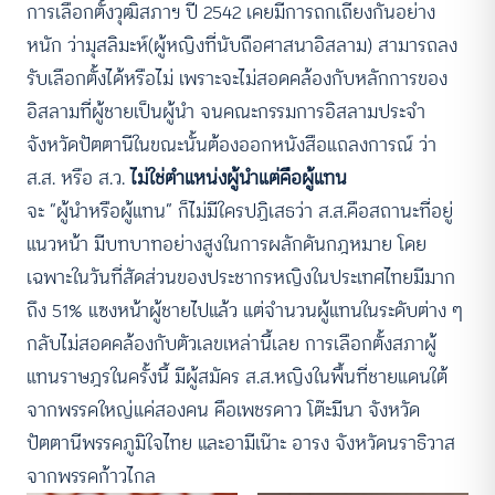
การเลือกตั้งวุฒิสภาฯ ปี 2542 เคยมีการถกเถียงกันอย่าง
หนัก ว่ามุสลิมะห์(ผู้หญิงที่นับถือศาสนาอิสลาม) สามารถลง
รับเลือกตั้งได้หรือไม่ เพราะจะไม่สอดคล้องกับหลักการของ
อิสลามที่ผู้ชายเป็นผู้นำ จนคณะกรรมการอิสลามประจำ
จังหวัดปัตตานีในขณะนั้นต้องออกหนังสือแถลงการณ์ ว่า
ส.ส. หรือ ส.ว.
ไม่ใช่ตำแหน่งผู้นำแต่คือผู้แทน
จะ “ผู้นำหรือผู้แทน” ก็ไม่มีใครปฏิเสธว่า ส.ส.คือสถานะที่อยู่
แนวหน้า มีบทบาทอย่างสูงในการผลักดันกฎหมาย โดย
เฉพาะในวันที่สัดส่วนของประชากรหญิงในประเทศไทยมีมาก
ถึง 51% แซงหน้าผู้ชายไปแล้ว แต่จำนวนผู้แทนในระดับต่าง ๆ
กลับไม่สอดคล้องกับตัวเลขเหล่านี้เลย การเลือกตั้งสภาผู้
แทนราษฎรในครั้งนี้ มีผู้สมัคร ส.ส.หญิงในพื้นที่ชายแดนใต้
จากพรรคใหญ่แค่สองคน คือเพชรดาว โต๊ะมีนา จังหวัด
ปัตตานีพรรคภูมิใจไทย และอามีเน๊าะ อารง จังหวัดนราธิวาส
จากพรรคก้าวไกล