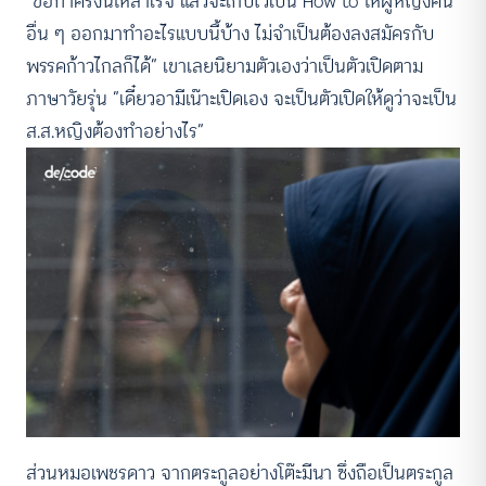
“ขอทำครั้งนี้ให้สำเร็จ แล้วจะเก็บไว้เป็น How to ให้ผู้หญิงคน
อื่น ๆ ออกมาทำอะไรแบบนี้บ้าง ไม่จำเป็นต้องลงสมัครกับ
พรรคก้าวไกลก็ได้” เขาเลยนิยามตัวเองว่าเป็นตัวเปิดตาม
ภาษาวัยรุ่น “เดี๋ยวอามีเน๊าะเปิดเอง จะเป็นตัวเปิดให้ดูว่าจะเป็น
ส.ส.หญิงต้องทำอย่างไร”
ส่วนหมอเพชรดาว จากตระกูลอย่างโต๊ะมีนา ซึ่งถือเป็นตระกูล