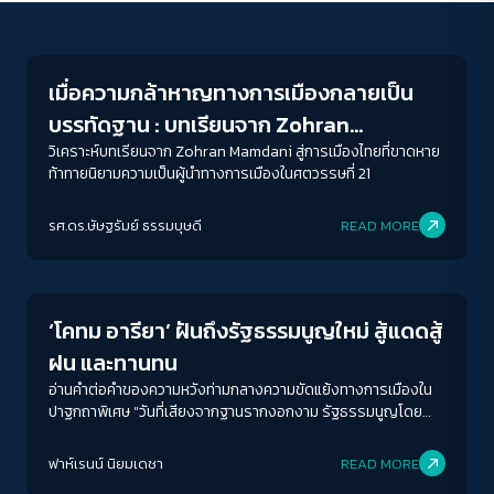
Columnist
เมื่อความกล้าหาญทางการเมืองกลายเป็น
บรรทัดฐาน : บทเรียนจาก Zohran
Mamdani สู่การเมืองไทยที่ยังขาดหาย
วิเคราะห์บทเรียนจาก Zohran Mamdani สู่การเมืองไทยที่ขาดหาย
ท้าทายนิยามความเป็นผู้นำทางการเมืองในศตวรรษที่ 21
รศ.ดร.ษัษฐรัมย์ ธรรมบุษดี
READ MORE
Crack Politics
‘โคทม อารียา’ ฝันถึงรัฐธรรมนูญใหม่ สู้แดดสู้
ฝน และทานทน
อ่านคำต่อคำของความหวังท่ามกลางความขัดแย้งทางการเมืองใน
ปาฐกถาพิเศษ “วันที่เสียงจากฐานรากงอกงาม รัฐธรรมนูญโดย
ประชาชน เพื่อฟันฝ่าความขัดแย้งทางการเมือง”
ฟาห์เรนน์ นิยมเดชา
READ MORE
Crack Politics