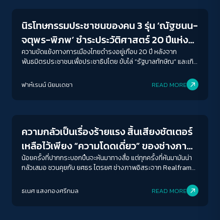
สามารถทำได้ โดยเฉพาะอย่างยิ่งในประเทศที่ไทย ในปี 2567 และการ
ยุบพรรคก้าวไกล
นิรโทษกรรมประชาชนของคน 3 รุ่น ‘ณัฐชนน-
จตุพร-พิภพ’ ชำระประวัติศาสตร์ 20 ปีแห่ง
ความขัดแย้ง
ความขัดแย้งทางการเมืองไทยดำรงอยู่เกือบ 20 ปี หลังจาก
พันธมิตรประชาชนเพื่อประชาธิปไตย ขับไล่ “รัฐบาลทักษิณ” และเกิด
การรัฐประหาร 19 กันยายน 2549 กระทั่งปัจุบันประเทศไทยอยู่ใน
วังวนความขัดแย้งไม่สิ้นสุด ข้อมูลจากศูนย์ทนายความเพื่อสิทธิ
ฟาห์เรนน์ นิยมเดชา
READ MORE
มนุษยชน มีคนโดนคดีจากการออกมาเคลื่อนไหวในสองทศวรรษนี้
Futurism
แล้วกว่า 6,000 คน ตั้งแต่พ.ร.ก.ฉุกเฉิน พ.ร.บ.คอมพิวเตอร์
พ.ร.บ.ความสะอาด ประกาศคำสั่งจากคณะยึดอำนาจ ความตาม
ประมวลกฎหมายอาญา มาตรา 110 (ประทุษร้ายต่อพระราชินี) 112
ความกลัวเป็นเรื่องร้ายแรง สิ้นเสียงชัตเตอร์
และ116
เหลือไว้เพียง “ความโดดเดี่ยว” ของช่างภาพ
อิสระในสนามข่าวการเมือง
น้อยครั้งที่ปากกระบอกปืนจะหันมาทางสื่อ แต่ทุกครั้งที่หันมามันน่า
กลัวเสมอ ชวนคุยกับ ยศธร ไตรยศ ช่างภาพอิสระจาก Realframe
ในวันที่เสรีภาพสื่อถอยหลังกลับ และภาพถ่ายไม่ใช่ประจักษ์พยาน
แห่งความจริงในสายตารัฐไทย
ธเนศ แสงทองศรีกมล
READ MORE
Columnist