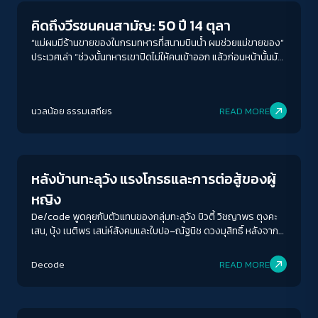
คิดถึงวีรชนคนสามัญ: 50 ปี 14 ตุลา
“แม่ผมมีร้านขายของในกรมทหารที่สนามบินน้ำ ผมช่วยแม่ขายของ”
ประเวศเล่า “ช่วงนั้นทหารเขาปิดไม่ให้คนเข้าออก แล้วก่อนหน้านั้นมัน
ก็มีการชุมนุมมาเรื่อย ผมอยากไปแต่ก็ไปไม่ได้เพราะเขาไม่ให้ออกจาก
ค่ายทหาร พอมาถึงวันนั้นมันเป็นวันอาทิตย์ วันหยุด ผมแอบมุดรั้วหนี
ออกไปจนได้ ก็ไม่รู้อะไรมันดลใจให้ออกไป” แล้วประเวศก็ยกเหตุของ
นวลน้อย ธรรมเสถียร
READ MORE
สิ่งที่เกิดขึ้นกับเขาในวันนั้นให้เป็นเรื่องของการที่ “คนมันจะโดนยิง
น่ะ”
Crack Politics
หลังบ้านทะลุวัง แรงโกรธและการต่อสู้ของผู้
หญิง
De/code พูดคุยกับตัวแทนของกลุ่มทะลุวัง บิวตี้ วิชญาพร ตุงคะ
เสน, บุ้ง เนติพร เสน่ห์สังคมและใบปอ–ณัฐนิช ดวงมุสิทธิ์ หลังจาก
เกิดเหตุการณ์ดังกล่าว ในวันที่พวกเขาบอกว่า ยังคงเดินอยู่บนหลัก
การเดิม เพียงแค่วิธีการเคลื่อนไหวไม่ถูกใจสังคมที่เป็นอนุรักษนิยม
Decode
READ MORE
อย่างสังคมไทย
Columnist