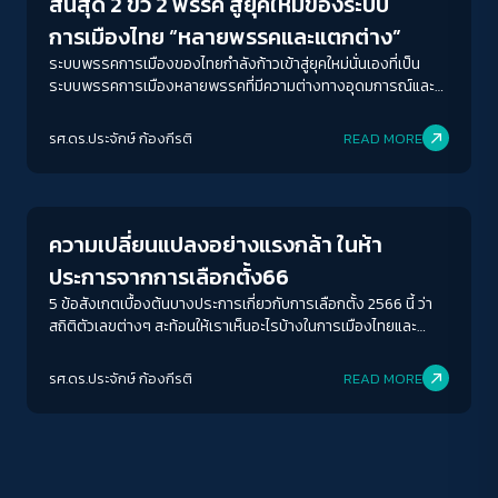
สิ้นสุด 2 ขั้ว 2 พรรค สู่ยุคใหม่ของระบบ
การเมืองไทย “หลายพรรคและแตกต่าง”
ระบบพรรคการเมืองของไทยกำลังก้าวเข้าสู่ยุคใหม่นั่นเองที่เป็น
ระบบพรรคการเมืองหลายพรรคที่มีความต่างทางอุดมการณ์และ
นโยบาย (multi-party system with ideological difference
and policy platforms) ซึ่งแตกต่างจากการเมืองไทยในยุคก่อน
รศ.ดร.ประจักษ์ ก้องกีรติ
READ MORE
หน้านี้
Crack Politics
ACCESS
IBILITY
ความเปลี่ยนแปลงอย่างแรงกล้า ในห้า
ขนาดตัวอักษร
ประการจากการเลือกตั้ง66
A-
A
A+
A++
5 ข้อสังเกตเบื้องต้นบางประการเกี่ยวกับการเลือกตั้ง 2566 นี้ ว่า
สถิติตัวเลขต่างๆ สะท้อนให้เราเห็นอะไรบ้างในการเมืองไทยและ
ระยะห่างข้อความ
สังคมไทย
ปกติ
มาก
มากที่สุด
รศ.ดร.ประจักษ์ ก้องกีรติ
READ MORE
ปรับสีสำหรับตาบอดสี
ปิด
Protan
Deutan
Tritan