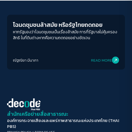
Conflict Resolution
ขนาดตัวอักษร
A-
A
A+
A++
โฉนดชุมชนล้าสมัย หรือรัฐไทยถดถอย
ระยะห่างข้อความ
หากรัฐมองว่าโฉนดชุมชนเป็นเรื่องล้าสมัย การที่รัฐบาลไม่คุ้มครอง
สิทธิ ในที่ดินต่างหากคือความถดถอยอย่างชัดเจน
ปกติ
มาก
มากที่สุด
ปรับสีสำหรับตาบอดสี
ณัฐณิชา มีนาภา
READ MORE
ปิด
Protan
Deutan
Tritan
คอนทราสต์สูง
โหมดขาวดำ
ฟอนต์อ่านง่าย
สำนักเครือข่ายสื่อสาธารณะ
องค์การกระจายเสียงและแพร่ภาพสาธารณะแห่งประเทศไทย (THAI
เน้นลิงก์
PBS)