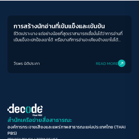
Columnist
ขนาดตัวอักษร
A-
A
A+
A++
การสร้างนักอ่านที่เข้มแข็งและเข้มข้น
ระยะห่างข้อความ
ชีวิตเปราะบาง แต่อย่างน้อยที่สุดเราสามารถเชื่อมั่นได้ว่าการอ่านที่
เข้มแข็งจะปกป้องเขาได้ หรือบางทีการอ่านจะเคียงข้างเขาไปได้
ปกติ
มาก
มากที่สุด
ตลอด
ปรับสีสำหรับตาบอดสี
วีรพร นิติประภา
READ MORE
ปิด
Protan
Deutan
Tritan
คอนทราสต์สูง
โหมดขาวดำ
ฟอนต์อ่านง่าย
สำนักเครือข่ายสื่อสาธารณะ
องค์การกระจายเสียงและแพร่ภาพสาธารณะแห่งประเทศไทย (THAI
เน้นลิงก์
PBS)