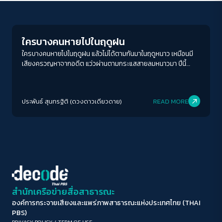
Human & Society
ขนาดตัวอักษร
A-
A
A+
A++
ใครบางคนหายไปในฤดูฝน
ระยะห่างข้อความ
ใครบางคนหายไปในฤดูฝน แล้วไม่ได้ตามกันมาในฤดูหนาว เหมือนมี
เสียงครวญหาจากอดีต แว่วผ่านตามกระแสสายลมหนาวมา ปีนี้
ปกติ
มาก
มากที่สุด
เหมือนว่าฝนจะมากกว่าปีที่แล้ว เพราะย่างเข้าพฤศจิกายน ฝนก็ยังคง
ตกโปรยปรายลงมาไม่หยุดหย่อน ซ้ำยังคงมีพายุคลุกฟ้าคลุกเมฆฝน
ปรับสีสำหรับตาบอดสี
อยู่ตลอดเวลา
ประพันธ์ สุนทรฐิติ (ดวงดาวเดียวดาย)
READ MORE
ปิด
Protan
Deutan
Tritan
คอนทราสต์สูง
โหมดขาวดำ
ฟอนต์อ่านง่าย
สำนักเครือข่ายสื่อสาธารณะ
องค์การกระจายเสียงและแพร่ภาพสาธารณะแห่งประเทศไทย (THAI
เน้นลิงก์
PBS)